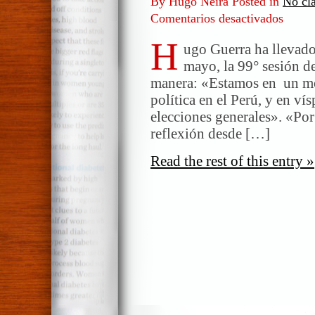
By Hugo Neira Posted in
No cla
Comentarios desactivados
en
Mirand
H
claro
ugo Guerra ha llevado
al
mayo, la 99° sesión de
6
manera: «Estamos en un mo
de
política en el Perú, y en ví
junio.
elecciones generales». «Po
Un
reflexión desde […]
foro
de
Read the rest of this entry »
debate