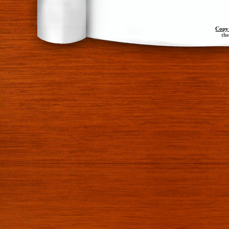
Copy
th