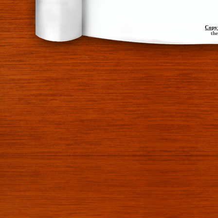
Copy
th