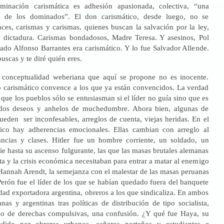
minación carismática es adhesión apasionada, colectiva, “una
n de los dominados”. El don carismático, desde luego, no se
ces, carismas y carismas, quienes buscan la salvación por la ley,
 dictadura. Carismas bondadosos, Madre Teresa. Y asesinos, Pol
ado Alfonso Barrantes era carismático. Y lo fue Salvador Allende.
scas y te diré quién eres.
a conceptualidad weberiana que aquí se propone no es inocente.
co carismático convence a los que ya están convencidos. La verdad
que los pueblos sólo se entusiasman si el líder no guía sino que es
dos deseos y anhelos de muchedumbre. Ahora bien, algunas de
ueden ser inconfesables, arreglos de cuenta, viejas heridas. En el
ico hay adherencias emocionales. Ellas cambian con arreglo al
ancias y clases. Hitler fue un hombre corriente, un soldado, un
e hasta su ascenso fulgurante, las que las masas brutales alemanas
ta y la crisis económica necesitaban para entrar a matar al enemigo
Hannah Arendt, la semejanza con el malestar de las masas peruanas
erón fue el líder de los que se habían quedado fuera del banquete
idad exportadora argentina, obreros a los que sindicaliza. En ambos
as y argentinas tras políticas de distribución de tipo socialista,
no de derechas compulsivas, una confusión. ¿Y qué fue Haya, su
dido por obreros urbanos, cañeros norteños y estudiantes e