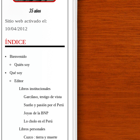
Sitio web activado el:
10/04/2012
ÍNDICE
Bienvenido
Quién soy
Qué soy
Editor
Libros institucionales
Garcilaso, testigo de vista
Sueño y pasión por el Perú
Joyas de la BNP
Lo cholo en el Perú
Libros personales
Cuzco : tierra y muerte