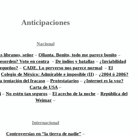
Anticipaciones
Nacional
s líbranos, señor
–
Ollanta. Bonito, todo me parece bonito
–
esorden? Voto en contra
–
De indios y batallas
–
¿Inviabilidad
pequeños?
–
CADE. Lo perverso nos parece normal
–
El
–
Colegio de México: Admirable e imposible (II)
–
¿2004 ó 2006?
a tentación del fracaso
–
Protestatarios
–
¿Internet es la voz?
Carta de USA
–
i
–
No estén tan seguros
–
El acecho de la noche
–
República del
Weimar
–
Internacional
Controversias en “la tierra de nadie”
–