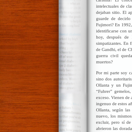
intelectuales de cl
dejaban sitio. El 
guarde de decirlo
Fujimori? En 1992, 
identificarse con u
hoy, después de 
simpatizantes. En f
de Gandhi, el de Ch
guerra civil qued
muertos?
Por mi parte soy c
sino dos autoritar
Ollanta y un Fujim
“Fuhrer” gemelos,
exceso. Vienen de a
ingenuo de estos añ
Ollanta, según las
nuevo, los mismos 
excluir, pero sí d
abrieron las dorada