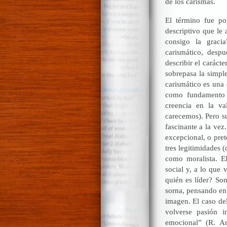
de los carismas.
El término fue po
descriptivo que le 
consigo la graci
carismático, desp
describir el caráct
sobrepasa la simpl
carismático es una 
como fundamento u
creencia en la va
carecemos). Pero s
fascinante a la vez
excepcional, o pret
tres legitimidades 
como moralista. El
social y, a lo que 
quién es líder? Son
sorna, pensando en
imagen. El caso del
volverse pasión i
emocional” (R. Ar