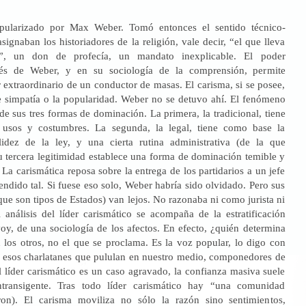
pularizado por Max Weber. Tomó entonces el sentido técnico-
asignaban los historiadores de la religión, vale decir, “el que lleva
a”, un don de profecía, un mandato inexplicable. El poder
ués de Weber, y en su sociología de la comprensión, permite
er extraordinario de un conductor de masas. El carisma, si se posee,
e simpatía o la popularidad. Weber no se detuvo ahí. El fenómeno
de sus tres formas de dominación. La primera, la tradicional, tiene
sos y costumbres. La segunda, la legal, tiene como base la
lidez de la ley, y una cierta rutina administrativa (de la que
u tercera legitimidad establece una forma de dominación temible y
. La carismática reposa sobre la entrega de los partidarios a un jefe
endido tal. Si fuese eso solo, Weber habría sido olvidado. Pero sus
(que son tipos de Estados) van lejos. No razonaba ni como jurista ni
 análisis del líder carismático se acompaña de la estratificación
voy, de una sociología de los afectos. En efecto, ¿quién determina
 los otros, no el que se proclama. Es la voz popular, lo digo con
 esos charlatanes que pululan en nuestro medio, componedores de
 líder carismático es un caso agravado, la confianza masiva suele
ntransigente. Tras todo líder carismático hay “una comunidad
on). El carisma moviliza no sólo la razón sino sentimientos,