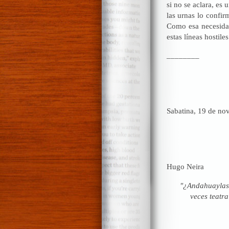
si no se aclara, es
las urnas lo confir
Como esa necesidad
estas líneas hostile
________
Sabatina, 19 de no
Hugo Neira
"¿Andahuaylas,
veces teatr