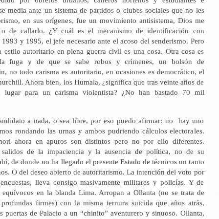
ase media ante un sistema de partidos o clubes sociales que no les
aprismo, en sus orígenes, fue un movimiento antisistema, Dios me
 o de callarlo. ¿Y cuál es el mecanismo de identificación con
1993 y 1995, el jefe necesario ante el acoso del senderismo. Pero
n estilo autoritario en plena guerra civil es una cosa. Otra cosa es
la fuga y de que se sabe robos y crímenes, un bolsón de
in, no todo carisma es autoritario, en ocasiones es democrático, el
urchill. Ahora bien, los Humala, ¿significa que tras veinte años de
a lugar para un carisma violentista? ¿No han bastado 70 mil
andidato a nada, o sea libre, por eso puedo afirmar: no hay uno
ismos rondando las urnas y ambos pudriendo cálculos electorales.
ori ahora en apuros son distintos pero no por ello diferentes.
 salidos de la impaciencia y la ausencia de política, no de su
hí, de donde no ha llegado el presente Estado de técnicos un tanto
os. O del deseo abierto de autoritarismo. La intención del voto por
 encuestas, lleva consigo masivamente militares y policías. Y de
equívocos en la blanda Lima. Arropan a Ollanta (no se trata de
e profundas firmes) con la misma ternura suicida que años atrás,
s puertas de Palacio a un “chinito” aventurero y sinuoso. Ollanta,