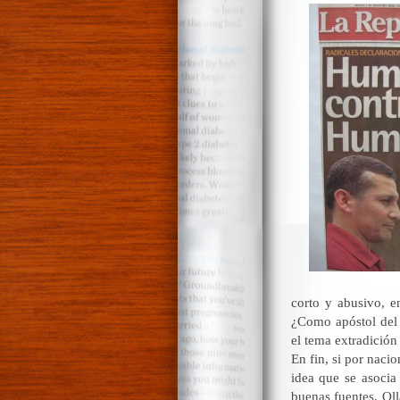
corto y abusivo, e
¿Como apóstol del 
el tema extradición
En fin, si por naci
idea que se asoci
buenas fuentes, Oll