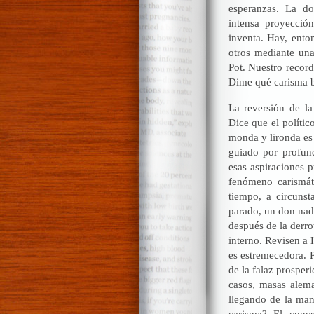
esperanzas. La do
intensa proyecció
inventa. Hay, enton
otros mediante una
Pot. Nuestro record
Dime qué carisma bu
La reversión de l
Dice que el políti
monda y lironda es 
guiado por profun
esas aspiraciones p
fenómeno carismát
tiempo, a circunst
parado, un don nadi
después de la derro
interno. Revisen a 
es estremecedora. P
de la falaz prosper
casos, masas aleman
llegando de la ma
carisma? El conce