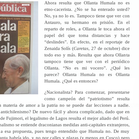
Ahora resulta que Ollanta Humala no es
etno-cacerista. ¿No se ha enterado usted?
No, ya no lo es. Tampoco tiene que ver con
Antauro, su hermano en prisión. En el
reparto de roles, a Ollanta le toca ahora el
papel del que toma distancias y hace
“deslindes”. En efecto, en el reportaje de
Zenaida Solís (
Caretas
, 27 de octubre) dice
todo eso y más. Resulta que ahora Ollanta
tampoco tiene que ver con el periódico
Ollanta. “No es mi vocero”. ¿Qué les
parece? Ollanta Humala no es Ollanta
Humala. ¿Qué es entonces?
¿Nacionalista? Para comenzar, presentarse
como campeón del “patriotismo” resulta
n materia de amor a la patria no se puede dar lecciones a nadie.
antichilenismo? De nuevo fácil y ahora complicado, dado que en
 de Fujimori, el legalismo de Lagos resulta el mejor aliado del Perú.
onalismo se entiende draconianas medidas anti-capitales extranjeros,
a a esa propuesta, pues tengo entendido que Humala no. De muy
anta habría ido, y no por calles y plazas (y menos en Cusco) pero