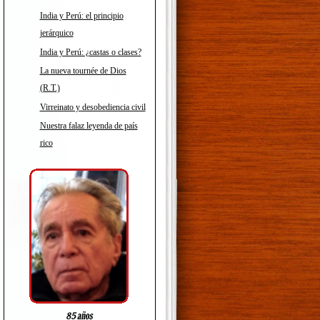
India y Perú: el principio
jerárquico
India y Perú: ¿castas o clases?
La nueva tournée de Dios
(R.T.)
Virreinato y desobediencia civil
Nuestra falaz leyenda de país
rico