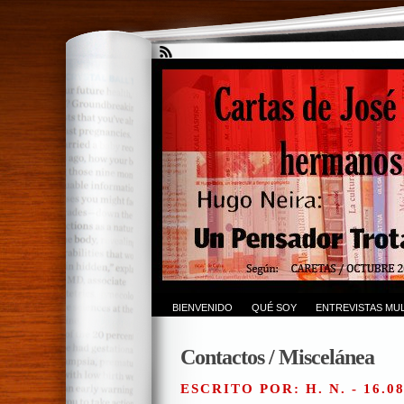
BIENVENIDO
QUÉ SOY
ENTREVISTAS MUL
Contactos / Miscelánea
ESCRITO POR: H. N. - 16.0