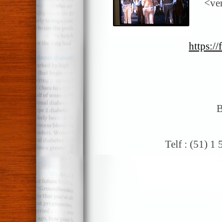
<ven
https:/
B
Telf : (51) 1