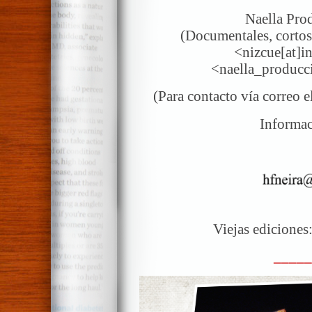
Naella Pro
(Documentales, cortos
<nizcue[at]i
<naella_producc
(Para contacto vía correo e
Informac
Viejas edicion
_____