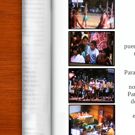
pue
Para
no
Pa
d