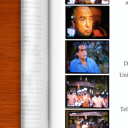
D
Uni
Tel