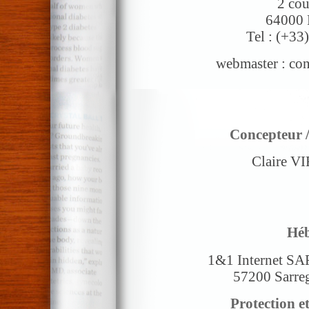
2 cou
64000 
Tel : (+33
webmaster : co
Concepteur /
Claire 
Héb
1&1 Internet SARL
57200 Sarre
Protection e