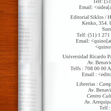
Telf: (5
Email: <sidea[
Editorial Siklos / 
Kenko, 354. U
Sur
Telf: (51) 1 271
Email: <quino[a
<quino[
Universidad Ricardo Pa
Av. Benavi
Telfs : 708 00 00 
Email : <edit
Librerías :
Campu
Av. Benavi
Centro Cul
Av. Arequipa
Telf 