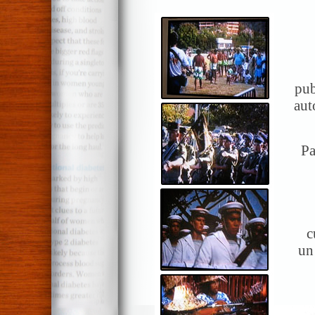
pub
aut
Pa
c
un