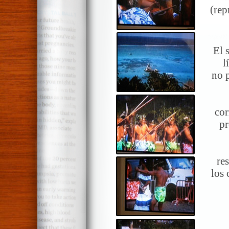
(rep
El 
l
no 
cor
pr
re
los 