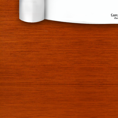
Copy
th