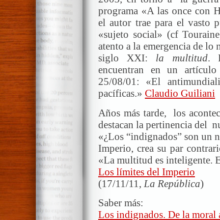
programa «A las once con Hi
el autor trae para el vasto 
«sujeto social» (cf Tourai
atento a la emergencia de lo 
siglo XXI:
la multitud
. 
encuentran en un artícul
25/08/01: «El antimundial
pacíficas.»
Claudio Guiliani
Años más tarde, los acontec
destacan la pertinencia del 
«¿Los “indignados” son un nu
Imperio, crea su par contrar
«La multitud es inteligente. 
Los límites del Imperio
(17/11/11,
La República
)
Saber más:
Los indignados. De la moral a