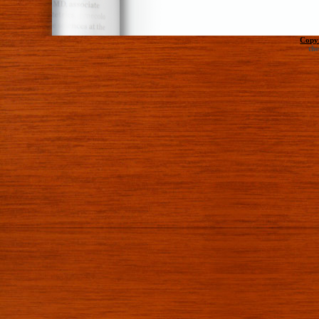
Copy
th