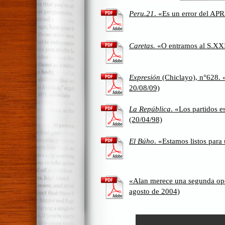
Peru.21
. «Es un error del AP
Caretas.
«O entramos al S.XX
Expresión
(Chiclayo), n°628. «
20/08/09)
La República
. «Los partidos e
(20/04/98)
El Búho
. «Estamos listos para
«Alan merece una segunda op
agosto de 2004)