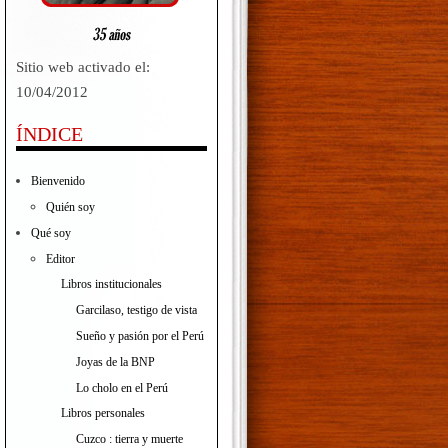
Sitio web activado el:
10/04/2012
ÍNDICE
Bienvenido
Quién soy
Qué soy
Editor
Libros institucionales
Garcilaso, testigo de vista
Sueño y pasión por el Perú
Joyas de la BNP
Lo cholo en el Perú
Libros personales
Cuzco : tierra y muerte