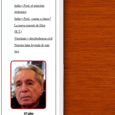
India y Perú: el principio
jerárquico
India y Perú: ¿castas o clases?
La nueva tournée de Dios
(R.T.)
Virreinato y desobediencia civil
Nuestra falaz leyenda de país
rico