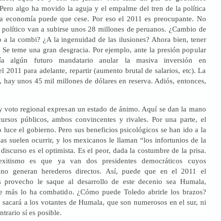
Pero algo ha movido la aguja y el empalme del tren de la política
la economía puede que cese. Por eso el 2011 es preocupante. No
 político van a subirse unos 28 millones de peruanos. ¿Cambio de
 a la combi? ¿A la ingenuidad de las ilusiones? Ahora bien, tener
 Se teme una gran desgracia. Por ejemplo, ante la presión popular
dría algún futuro mandatario anular la masiva inversión en
el 2011 para adelante, repartir (aumento brutal de salarios, etc). La
, hay unos 45 mil millones de dólares en reserva. Adiós, entonces,
 voto regional expresan un estado de ánimo. Aquí se dan la mano
cursos públicos, ambos convincentes y rivales. Por una parte, el
Lo luce el gobierno. Pero sus beneficios psicológicos se han ido a la
as suelen ocurrir, y los mexicanos le llaman “los infortunios de la
discurso es el optimista. Es el peor, dada la costumbre de la prisa.
exitismo es que ya van dos presidentes democráticos cuyos
s no generan herederos directos. Así, puede que en el 2011 el
 provecho le saque al desarrollo de este decenio sea Humala,
ue más lo ha combatido. ¿Cómo puede Toledo abrirle los brazos?
 sacará a los votantes de Humala, que son numerosos en el sur, ni
trario sí es posible.