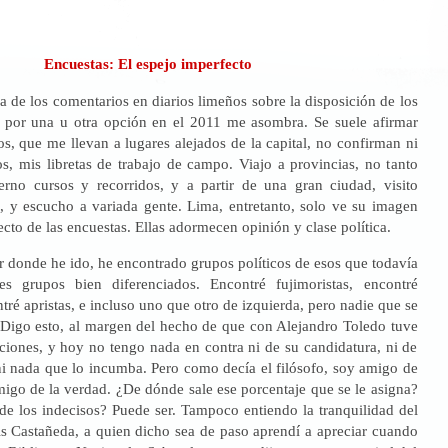
Encuestas: El espejo imperfecto
a de los comentarios en diarios limeños sobre la disposición de los
 por una u otra opción en el 2011 me asombra. Se suele afirmar
s, que me llevan a lugares alejados de la capital, no confirman ni
, mis libretas de trabajo de campo. Viajo a provincias, no tanto
erno cursos y recorridos, y a partir de una gran ciudad, visito
 y escucho a variada gente. Lima, entretanto, solo ve su imagen
ecto de las encuestas. Ellas adormecen opinión y clase política.
r donde he ido, he encontrado grupos políticos de esos que todavía
res grupos bien diferenciados. Encontré fujimoristas, encontré
ntré apristas, e incluso uno que otro de izquierda, pero nadie que se
. Digo esto, al margen del hecho de que con Alejandro Toledo tuve
aciones, y hoy no tengo nada en contra ni de su candidatura, ni de
 ni nada que lo incumba. Pero como decía el filósofo, soy amigo de
igo de la verdad. ¿De dónde sale ese porcentaje que se le asigna?
de los indecisos? Puede ser. Tampoco entiendo la tranquilidad del
is Castañeda, a quien dicho sea de paso aprendí a apreciar cuando