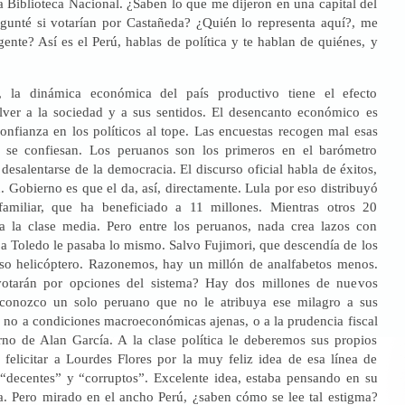
a Biblioteca Nacional. ¿Saben lo que me dijeron en una capital del
egunté si votarían por Castañeda? ¿Quién lo representa aquí?, me
ente? Así es el Perú, hablas de política y te hablan de quiénes, y
 la dinámica económica del país productivo tiene el efecto
lver a la sociedad y a sus sentidos. El desencanto económico es
onfianza en los políticos al tope. Las encuestas recogen mal esas
se confiesan. Los peruanos son los primeros en el barómetro
desalentarse de la democracia. El discurso oficial habla de éxitos,
. Gobierno es que el da, así, directamente. Lula por eso distribuyó
amiliar, que ha beneficiado a 11 millones. Mientras otros 20
a la clase media. Pero entre los peruanos, nada crea lazos con
a Toledo le pasaba lo mismo. Salvo Fujimori, que descendía de los
oso helicóptero. Razonemos, hay un millón de analfabetos menos.
otarán por opciones del sistema? Hay dos millones de nuevos
conozco un solo peruano que no le atribuya ese milagro a sus
 no a condiciones macroeconómicas ajenas, o a la prudencia fiscal
no de Alan García. A la clase política le deberemos sus propios
 felicitar a Lourdes Flores por la muy feliz idea de esa línea de
“decentes” y “corruptos”. Excelente idea, estaba pensando en su
ía. Pero mirado en el ancho Perú, ¿saben cómo se lee tal estigma?