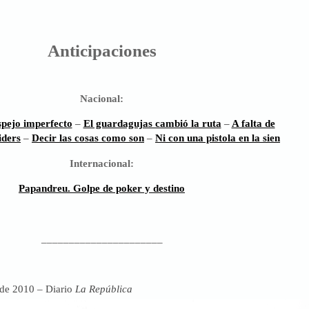
Anticipaciones
Nacional:
spejo imperfecto
–
El guardagujas cambió la ruta
–
A falta de
iders
–
Decir las cosas como son
–
Ni con una pistola en la sien
Internacional:
Papandreu. Golpe de poker y destino
______________________
 de 2010 – Diario
La República