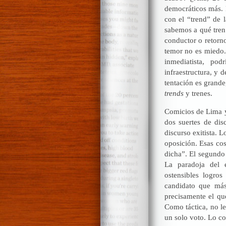
democráticos más. 
con el “trend” de 
sabemos a qué tren
conductor o retorno
temor no es miedo.
inmediatista, po
infraestructura, y d
tentación es grande
trends
y trenes.
Comicios de Lima y
dos suertes de dis
discurso exitista. 
oposición. Esas cos
dicha”. El segundo 
La paradoja del 
ostensibles logro
candidato que más
precisamente el q
Como táctica, no le
un solo voto. Lo con