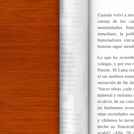
Cuando volví a rees
cuenta de los cam
mentalidades. Ent
inmediato, la polí
historiadores vinc
historia sigue sien
Lo que ha ocurrido
colegas, y por eso 
Puente. Ni Lima era
el sur andinos esen
sensación de fin d
“hacer obras ¿sale 
material y máxima 
es decir, de un con
un fenómeno econó
otras sociedades e
y chilenos lo tuvi
hecho su Transici
acabó? ¿Allá, 20 