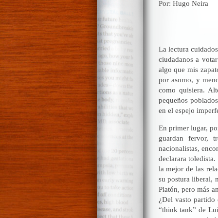
Por: Hugo Neira
La lectura cuidados
ciudadanos a votar
algo que mis zapato
por asomo, y menos
como quisiera. Alt
pequeños poblados,
en el espejo imperf
En primer lugar, po
guardan fervor, t
nacionalistas, enco
declarara toledista
la mejor de las rel
su postura liberal,
Platón, pero más am
¿Del vasto partido 
“think tank” de Lu