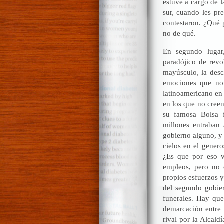
estuve a cargo de l
sur, cuando les pr
contestaron. ¿Qué g
no de qué.
En segundo lugar,
paradójico de revo
mayúsculo, la desc
emociones que no 
latinoamericano en 
en los que no creen
su famosa Bolsa f
millones entraban 
gobierno alguno, y 
cielos en el gener
¿Es que por eso v
empleos, pero no 
propios esfuerzos y
del segundo gobier
funerales. Hay que
demarcación entre 
rival por la Alcald