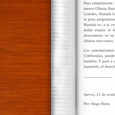
Pues simplemente, “
menos Ollanta Humal
Lourdes, Humala ha 
la pena preguntars
Humala es, a la vez
doble estatus lo 
descontento ve en
últimas elecciones.
Los autoritarismos
Celébrenlas, puede
bandera. Y pase a s
izquierdo, el derec
_____________
Jueves, 21 de octu
Por: Hugo Neira