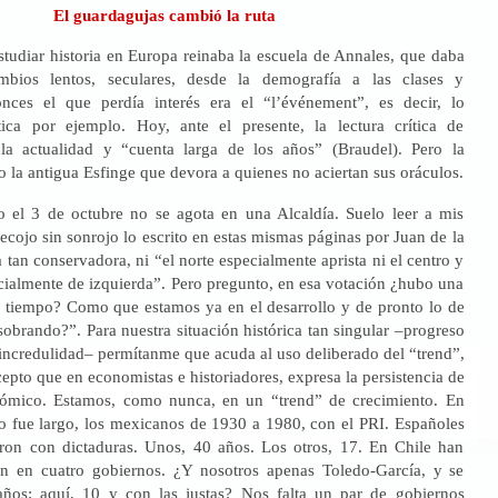
El guardagujas cambió la ruta
tudiar historia en Europa reinaba la escuela de Annales, que daba
bios lentos, seculares, desde la demografía a las clases y
onces el que perdía interés era el “l’événement”, es decir, lo
tica por ejemplo. Hoy, ante el presente, la lectura crítica de
ula actualidad y “cuenta larga de los años” (Braudel). Pero la
do la antigua Esfinge que devora a quienes no aciertan sus oráculos.
 el 3 de octubre no se agota en una Alcaldía. Suelo leer a mis
recojo sin sonrojo lo escrito en estas mismas páginas por Juan de la
 tan conservadora, ni “el norte especialmente aprista ni el centro y
cialmente de izquierda”. Pero pregunto, en esa votación ¿hubo una
e tiempo? Como que estamos ya en el desarrollo y de pronto lo de
sobrando?”. Para nuestra situación histórica tan singular –progreso
incredulidad– permítanme que acuda al uso deliberado del “trend”,
cepto que en economistas e historiadores, expresa la persistencia de
mico. Estamos, como nunca, en un “trend” de crecimiento. En
so fue largo, los mexicanos de 1930 a 1980, con el PRI. Españoles
eron con dictaduras. Unos, 40 años. Los otros, 17. En Chile han
ón en cuatro gobiernos. ¿Y nosotros apenas Toledo-García, y se
años; aquí, 10 y con las justas? Nos falta un par de gobiernos