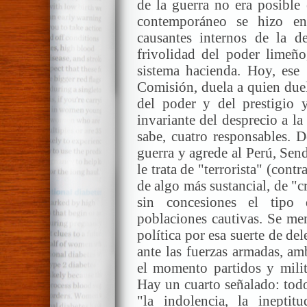
de la guerra no era posible
contemporáneo se hizo en
causantes internos de la d
frivolidad del poder limeño
sistema hacienda. Hoy, ese 
Comisión, duela a quien due
del poder y del prestigio y
invariante del desprecio a l
sabe, cuatro responsables. D
guerra y agrede al Perú, Sen
le trata de "terrorista" (cont
de algo más sustancial, de "cr
sin concesiones el tipo
poblaciones cautivas. Se men
política por esa suerte de de
ante las fuerzas armadas, am
el momento partidos y mili
Hay un cuarto señalado: tod
"la indolencia, la ineptit