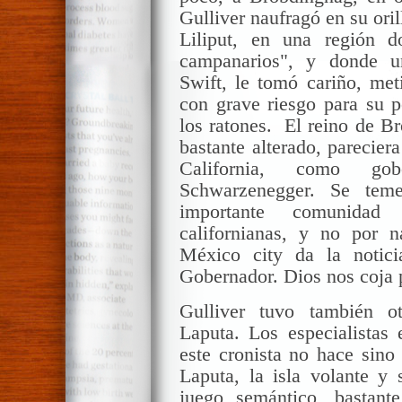
Gulliver
naufragó en su oril
Liliput
, en una región d
campanarios", y donde u
Swift
, le tomó cariño, met
con grave riesgo para su 
los ratones.
El reino de
Br
bastante alterado, parecier
California, como g
Schwarzenegger
. Se tem
importante comunidad
californianas, y no por 
México
city
da la noticia
Gobernador. Dios nos coja 
Gulliver
tuvo también otr
Laputa
. Los especialistas
este cronista no hace sino
Laputa
, la isla volante y
juego semántico, bastante