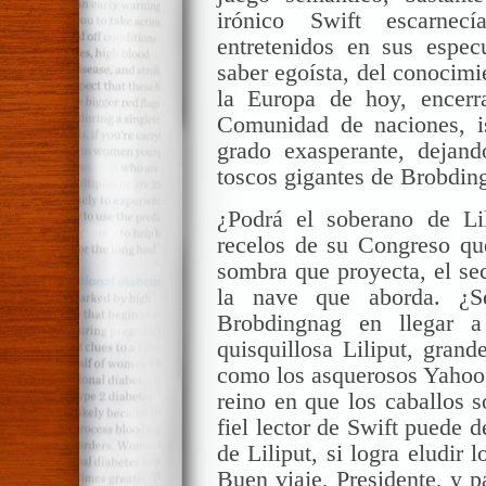
irónico
Swift
escarnecía
entretenidos en sus especu
saber egoísta, del conocimi
la Europa de hoy, encerr
Comunidad de naciones, i
grado exasperante, dejan
toscos gigantes de
Brobdin
¿Podrá el soberano de
Li
recelos de su Congreso que
sombra que proyecta, el secr
la nave que aborda. ¿Se
Brobdingnag
en llegar a 
quisquillosa
Liliput
, grand
como los asquerosos
Yahoo
reino en que los caballos s
fiel lector de
Swift
puede de
de
Liliput
, si logra eludir 
Buen viaje, Presidente, y p