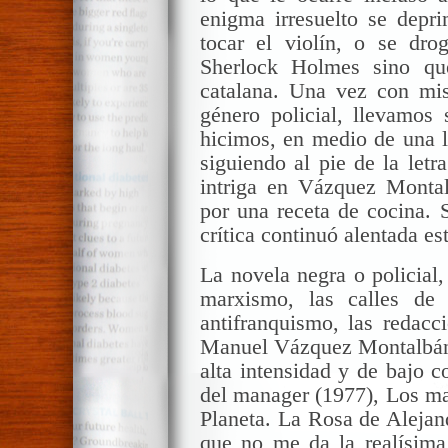
enigma irresuelto se depr
tocar el violín, o se dro
Sherlock Holmes sino qu
catalana. Una vez con mi
género policial, llevamos 
hicimos, en medio de una le
siguiendo al pie de la letr
intriga en Vázquez Montal
por una receta de cocina. S
crítica continuó alentada es
La novela negra o policial,
marxismo, las calles de
antifranquismo, las redacci
Manuel Vázquez Montalbán. 
alta intensidad y de bajo c
del manager (1977), Los ma
Planeta. La Rosa de Alejan
que no me da la realísim