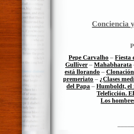
Conciencia y
P
Pepe Carvalho
–
Fiesta 
Gulliver
–
Mahabharata
está llorando
–
Clonación
premeriato
–
¿Clases medi
del Papa
–
Humboldt, el 
Teleficción. 
Los hombres
_____