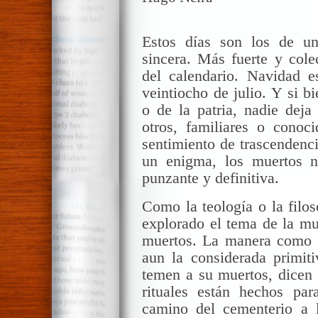
Estos días son los de una
sincera. Más fuerte y colec
del calendario. Navidad e
veintiocho de julio. Y si b
o de la patria, nadie dej
otros, familiares o cono
sentimiento de trascendencia
un enigma, los muertos no
punzante y definitiva.
Como la teología o la filos
explorado el tema de la mue
muertos. La manera como c
aun la considerada primiti
temen a
su muertos
, dicen
rituales están hechos pa
camino del cementerio a 