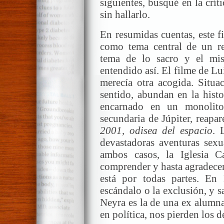
siguientes, busqué en la críti
sin hallarlo.
En resumidas cuentas, este f
como tema central de un rel
tema de lo sacro y el mis
entendido así. El filme de Lu
merecía otra acogida. Situa
sentido, abundan en la histo
encarnado en un monolit
secundaria de Júpiter, reapar
2001, odisea del espacio
. 
devastadoras aventuras sex
ambos casos, la Iglesia C
comprender y hasta agradecer
está por todas partes. En
escándalo o la exclusión, y s
Neyra es la de una ex alumna
en política, nos pierden los de