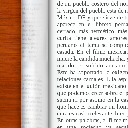
de un pueblo costero del nor
la virgen del pueblo está de 
México DF y que sirve de te
aparece en el libreto per
cerrado, más hermético, más 
curita tiene alegres amor
peruano el tema se compli
casada. En el filme mexican
muere la cándida muchacha, y
marido, el sufrido anciano
Este ha soportado la exigen
relaciones carnales. Ella asp
existe en el guión mexicano
que podemos creer sobre el p
sueña ni por asomo en la ca
que hace es cambiar un hom
cura es casi irrelevante, bien
En otras palabras, el filme 
en una sociedad ya secul