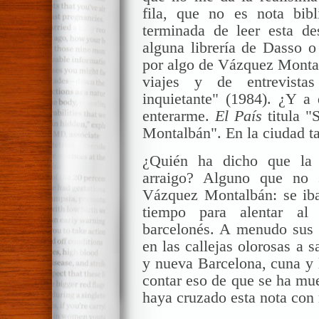
fila, que no es nota bibli
terminada de leer esta de
alguna librería de Dasso o
por algo de Vázquez Montal
viajes y de entrevista
inquietante" (1984). ¿Y a
enterarme.
El País
titula "
Montalbán". En la ciudad t
¿Quién ha dicho que la 
arraigo? Alguno que no 
Vázquez Montalbán: se iba
tiempo para alentar al
barcelonés. A menudo sus n
en las callejas olorosas a 
y nueva Barcelona, cuna y 
contar eso de que se ha mue
haya cruzado esta nota con 