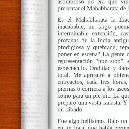
asombroso no era que vini
presentar el Mahabharata de 
Es el Mahabharata la Ilia
inacabable, un largo poem
interminable extensión, ca
profanas de la India antigu
prodigiosa y quebrada, rep
poner en escena? La gente d
representación "non stop", 
espectáculo. Oralidad y danz
total. Me apresuré a obten
entreactos, cada tres horas,
piernas o corriera a los ase
como para un pic-nic. La que
preparó una vasta canasta. Y
un sábado.
Fue algo bellísimo. Bajo un 
en un local que había perten