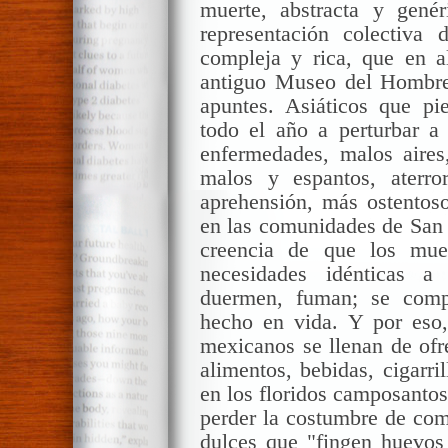
muerte, abstracta y gené
representación colectiva 
compleja y rica, que en a
antiguo Museo del Hombre
apuntes. Asiáticos que p
todo el año a perturbar a 
enfermedades, malos aires
malos y espantos, aterro
aprehensión, más ostentoso
en las comunidades de San 
creencia de que los mue
necesidades idénticas a
duermen, fuman; se com
hecho en vida. Y por eso,
mexicanos se llenan de ofre
alimentos, bebidas, cigarril
en los floridos camposanto
perder la costumbre de co
dulces que "fingen huevos