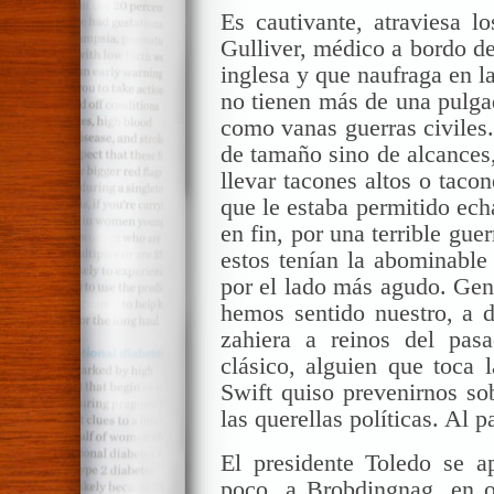
Es cautivante, atraviesa lo
Gulliver
, médico a bordo d
inglesa y que naufraga en l
no tienen más de una pulga
como vanas guerras civiles. 
de tamaño sino de alcances,
llevar tacones altos o taco
que le estaba permitido ech
en fin, por una terrible gue
estos tenían la abominable
por el lado más agudo. Gen
hemos sentido nuestro, a 
zahiera a reinos del pa
clásico, alguien que toca 
Swift
quiso prevenirnos sob
las querellas políticas. Al p
El presidente Toledo se ap
poco, a
Brobdingnag
, en 