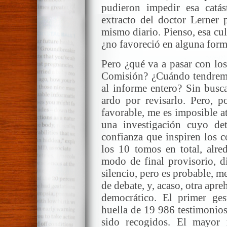
pudieron impedir esa catás
extracto del doctor Lerner p
mismo diario. Pienso, esa cul
¿no favoreció en alguna for
Pero ¿qué va a pasar con los
Comisión? ¿Cuándo tendremo
al informe entero? Sin busca
ardo por revisarlo. Pero, 
favorable, me es imposible a
una investigación cuyo det
confianza que inspiren los 
los 10 tomos en total, alre
modo de final provisorio, d
silencio, pero es probable, me
de debate, y, acaso, otra apre
democrático. El primer ges
huella de 19 986 testimonio
sido recogidos. El mayor 