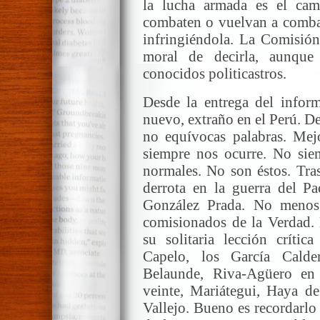
la lucha armada es el cam
combaten o vuelvan a combati
infringiéndola. La Comisión
moral de decirla, aunque
conocidos politicastros.
Desde la entrega del infor
nuevo, extraño en el Perú. De
no equívocas palabras. Mejo
siempre nos ocurre. No sie
normales. No son éstos. Tras
derrota en la guerra del P
González Prada. No menos
comisionados de la Verdad.
su solitaria lección crític
Capelo, los García Calde
Belaunde, Riva-Agüero en
veinte, Mariátegui, Haya de
Vallejo. Bueno es recordarlo