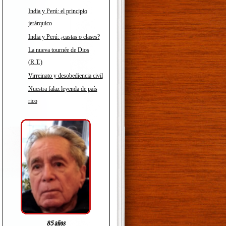
India y Perú: el principio
jerárquico
India y Perú: ¿castas o clases?
La nueva tournée de Dios
(R.T.)
Virreinato y desobediencia civil
Nuestra falaz leyenda de país
rico