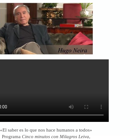
«El saber es lo que nos hace humanos a todos»
Programa
Cinco minutos con Milagros Leiva
,