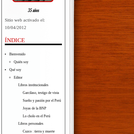
Sitio web activado el:
10/04/2012
ÍNDICE
Bienvenido
Quién soy
Qué soy
Editor
Libros institucionales
Garcilaso, testigo de vista
Sueño y pasión por el Perú
Joyas de la BNP
Lo cholo en el Perú
Libros personales
Cuzco : tierra y muerte