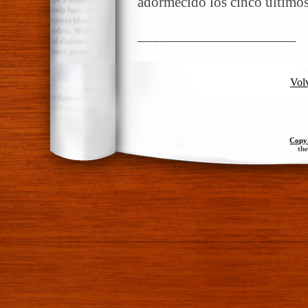
adormecido los cinco últimos
_____________________
Volv
Copy
th