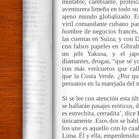
mudable, cambiante, proteica
aventurera limeña en todo su
ajeno mundo globalizado. E
viril comandante cubano par
hombre de negocios francés,
las cuentas en Suiza; y con D
con falsos papeles en Gibral
un jefe Yakusa, y el jap
diamantes, drogas, “que sé y
con más vericuetos que cal
que la Costa Verde. ¿Por qu
peruanos en la marejada del
Si se lee con atención esta ú
se hallarán pasajes eróticos, 
es estrechita, cerradita’, dice
únicamente. Esos dos se habl
los une es aquello con lo cua
Lima. Él y ella, emperdenido