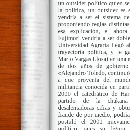
un outsider político quien s
la política, un outsider es
vendría a ser el sistema de
proponiendo reglas distintas
esa explicación, el ahora
Fujimori vendría a ser doble
Universidad Agraria llegó a
trayectoria política, y le g
Mario Vargas Llosa) en una e
de dos años de gobierno 
«Alejandro Toledo, continuó 
a que provenía del mund
militancia conocida en parti
2000 el catedrático de Ha
partido de la chakana 
desalentadoras cifras y ob
fraude de por medio, podría
postuló el 2001 nuevame
político, pues su figura