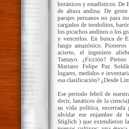
botánicos y estadísticos. De
de altura andina. De gente
parajes peruanos no para in
cargados de teodolitos, baró
los picachos andinos o los gr
y vencerlos. En busca de El
fango amazónico. Pioneros 
acierto, el ingeniero afi
Tamayo. ¿Ficción? Pienso 
Mariano Felipe Paz Sold
lugares, medidos e inventar
esa clasificación? ¿Desde Li
Ese período febril de nuestra
decir, fanáticos de la cienc
su vida política, encerrada
olvidar ese enjambre de 
Stiglich ) que extendieron l
nuevos cultivos; una época 