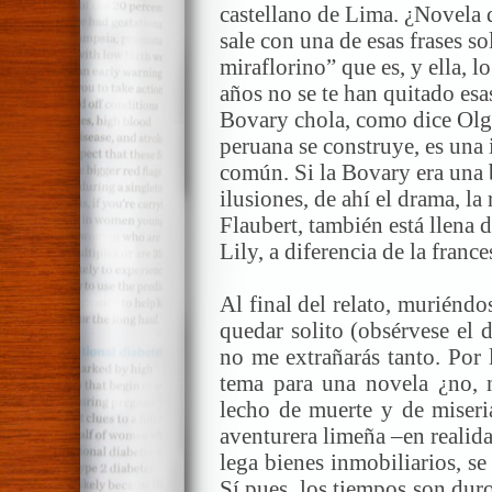
castellano de Lima. ¿Novela 
sale con una de esas frases s
miraflorino” que es, y ella, l
años no se te han quitado esa
Bovary chola, como dice Olg
peruana se construye, es una
común. Si la Bovary era una 
ilusiones, de ahí el drama, la 
Flaubert, también está llena 
Lily, a diferencia de la franc
Al final del relato, muriéndo
quedar solito (obsérvese el 
no me extrañarás tanto. Por 
tema para una novela ¿no, 
lecho de muerte y de miser
aventurera limeña –en realida
lega bienes inmobiliarios, se
Sí pues, los tiempos son dur