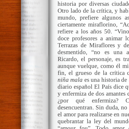
historia por diversas ciudad
Otro lado de la crítica, y hab
mundo, prefiere algunos as
ciertamente miraflorino, “A
refiere a los años 50. “Vin
doce profesores a animar l
Terrazas de Miraflores y d
desmentido, “no es una a
Ricardo, el personaje, es tr
aunque vuelque, como él mis
fin, el grueso de la crític
niña
mala
es una historia de
diario español El País dice q
y enfermiza de dos amantes d
¿por qué enfermiza? Ci
desencuentran. Sin duda, no 
el amor para realizarse en n
quebrantar la ley del mund
“amour fou”. Todo amor e