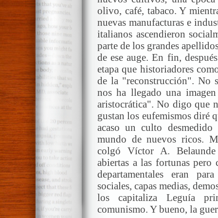
olivo, café, tabaco. Y mient
nuevas manufacturas e indust
italianos ascendieron social
parte de los grandes apellido
de ese auge. En fin, después
etapa que historiadores com
de la "reconstrucción". No 
nos ha llegado una imagen 
aristocrática". No digo que 
gustan los eufemismos diré q
acaso un culto desmedido 
mundo de nuevos ricos. M
colgó Víctor A. Belaunde 
abiertas a las fortunas pero 
departamentales eran para
sociales, capas medias, demo
los capitaliza Leguía p
comunismo. Y bueno, la guerr