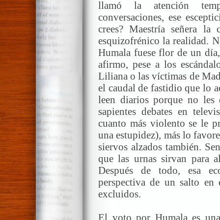
llamó la atención temp
conversaciones, ese escepti
crees? Maestría señera la 
esquizofrénico la realidad. 
Humala fuese flor de un día,
afirmo, pese a los escándalo
Liliana o las víctimas de Ma
el caudal de fastidio que lo 
leen diarios porque no les 
sapientes debates en televi
cuanto más violento se le pr
una estupidez), más lo favore
siervos alzados también. Sen
que las urnas sirvan para 
Después de todo, esa e
perspectiva de un salto en 
excluidos.
El voto por Humala es una 