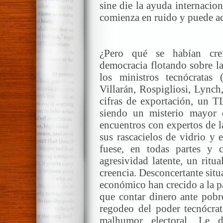
sine die la ayuda internacio
comienza en ruido y puede ac
¿Pero qué se habían cre
democracia flotando sobre l
los ministros tecnócratas (
Villarán, Rospigliosi, Lynch
cifras de exportación, un 
siendo un misterio mayor q
encuentros con expertos de l
sus rascacielos de vidrio y e
fuese, en todas partes y
agresividad latente, un ritu
creencia. Desconcertante situa
económico han crecido a la p
que contar dinero ante pobr
regodeo del poder tecnócrat
malhumor electoral. Le