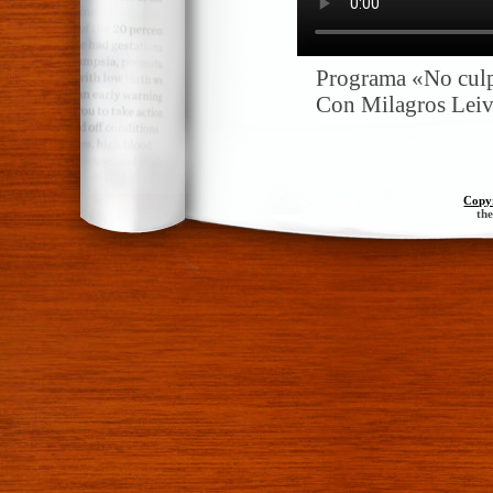
Programa «No culp
Con Milagros Leiva
Copy
th