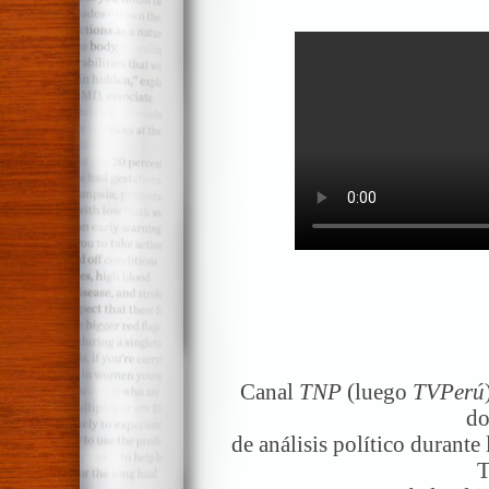
Canal
TNP
(luego
TVPerú
do
de análisis político durant
T