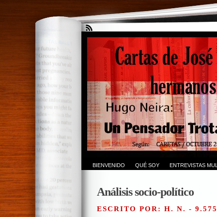
BIENVENIDO
QUÉ SOY
ENTREVISTAS MUL
Análisis socio-político
ESCRITO POR: H. N. - 9.57