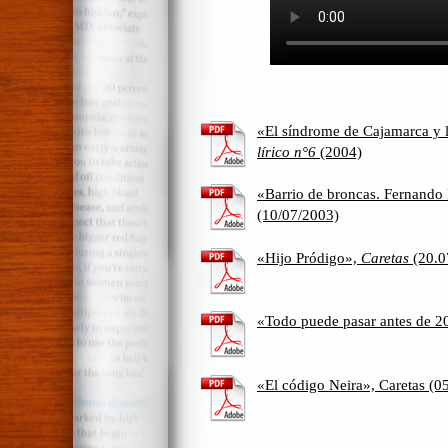
«El síndrome de Cajamarca y l
lírico n°6
(2004)
«Barrio de broncas. Fernando
(10/07/2003)
«Hijo Pródigo»,
Caretas
(20.0
«Todo puede pasar antes de 2
«El código Neira», Caretas (0