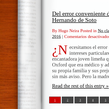
Del error conveniente d
Hernando de Soto
By Hugo Neira Posted in
No cla
2016
|
Comentarios desactivado
¿N
ecesitamos el error
intereses particula
encantadora joven limeña q
Oxford que era médico y a
su propia familia y sus prej
sin más aviso. Pero la madr
Read the rest of this entry »
1
2
3
4
5