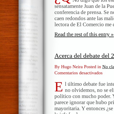
sensatamente Juan de la Pue
conferencia de prensa. Se 
caen redondos ante las mali
lectora de El Comercio me 
Read the rest of this entry »
Acerca del debate del 
By Hugo Neira Posted in
No cla
Comentarios desactivados
en
Acerca
E
del
l último debate fue in
debate
no olvidemos, no se el
del
político con mucho poder. 
29
parece ignorar que hubo pri
de
mayoritaria. Y entonces ¿se 
mayo