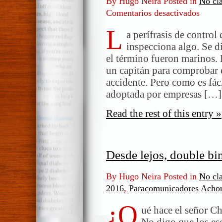
By Hugo Neira Posted in
No cla
Comentarios desactivados
en
Control
L
de
a perífrasis de control
daños.
inspecciona algo. Se d
Lo
el término fueron marinos. 
peor
un capitán para comprobar 
accidente. Pero como es fáci
adoptada por empresas […]
Read the rest of this entry »
Desde lejos, double bi
By Hugo Neira Posted in
No cla
2016
,
Paracomunicadores Acho
¿Q
ué hace el señor C
No digo que los es