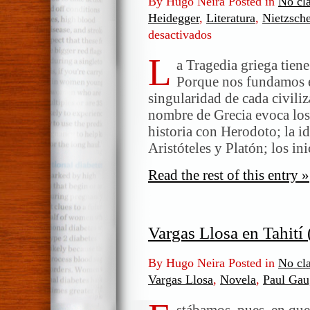
By Hugo Neira Posted in
No cla
Heidegger
,
Literatura
,
Nietzsch
desactivados
en
La
L
tragedia
a Tragedia griega tiene
griega
Porque nos fundamos e
singularidad de cada civili
nombre de Grecia evoca los 
historia con Herodoto; la id
Aristóteles y Platón; los in
Read the rest of this entry »
Vargas Llosa en Tahití (
By Hugo Neira Posted in
No cla
Vargas Llosa
,
Novela
,
Paul Gau
stábamos, pues, en que