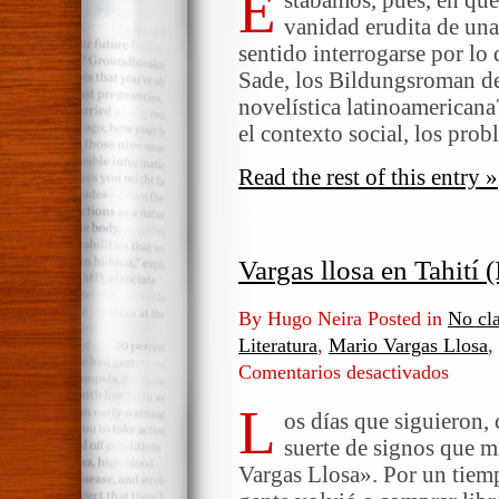
E
vanidad erudita de una
sentido interrogarse por lo
Sade, los Bildungsroman de 
novelística latinoamericana
el contexto social, los pro
Read the rest of this entry »
Vargas llosa en Tahití (
By Hugo Neira Posted in
No cla
Literatura
,
Mario Vargas Llosa
,
Comentarios desactivados
en
Vargas
L
llosa
os días que siguieron,
en
suerte de signos que m
Tahití
Vargas Llosa». Por un tiem
(II)