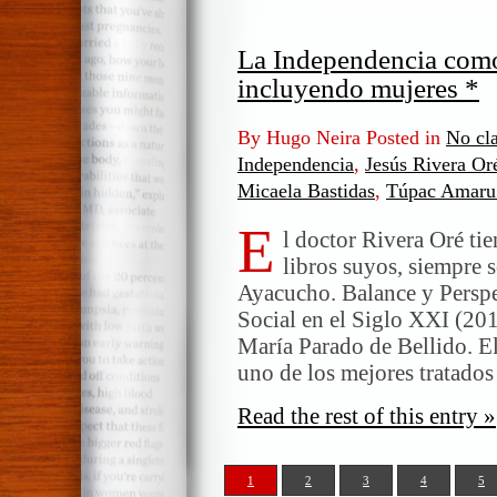
La Independencia como
incluyendo mujeres *
By Hugo Neira Posted in
No cla
Independencia
,
Jesús Rivera Or
Micaela Bastidas
,
Túpac Amaru 
E
l doctor Rivera Oré ti
libros suyos, siempre 
Ayacucho. Balance y Persp
Social en el Siglo XXI (20
María Parado de Bellido. E
uno de los mejores tratad
Read the rest of this entry »
1
2
3
4
5