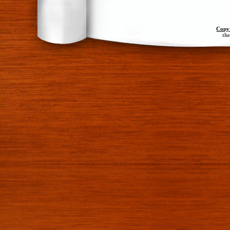
Copy
th