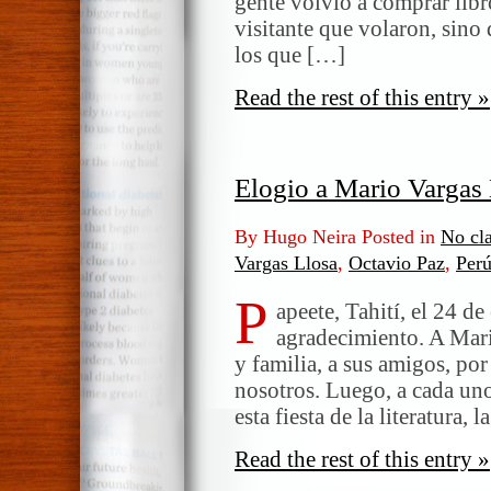
gente volvió a comprar libro
visitante que volaron, sino
los que […]
Read the rest of this entry »
Elogio a Mario Vargas
By Hugo Neira Posted in
No cla
Vargas Llosa
,
Octavio Paz
,
Per
P
apeete, Tahití, el 24 d
agradecimiento. A Mari
y familia, a sus amigos, por
nosotros. Luego, a cada un
esta fiesta de la literatura, 
Read the rest of this entry »