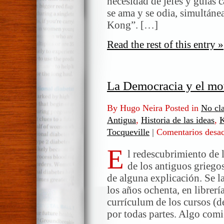
necesidad de jefes y guías c
mal
se ama y se odia, simultáne
del
Kong”. […]
siglo
XX
Read the rest of this entry »
(II)
La Democracia y el mo
By Hugo Neira Posted in
No cla
Antigua
,
Historia de las ideas
,
K
Tocqueville
|
Comentarios desac
E
l redescubrimiento de 
de los antiguos grieg
de alguna explicación. Se la
los años ochenta, en librerí
currículum de los cursos (de
por todas partes. Algo com