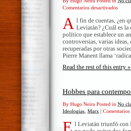
By Hugo Neira Posted in
No cla
Comentarios desactivados
en
El
A
aporte
l fin de cuentas, ¿en q
de
Leviatán? ¿Cuál es la
Hobbes
político que establece un an
controversias, varias ideas
recuperadas por otras socie
Pierre Manent llama ‘radica
Read the rest of this entry »
Hobbes para contempo
By Hugo Neira Posted in
No cla
Ideologías
,
Marx
|
Comentarios 
E
l Leviatán triunfó con
no pudo evitar dos for