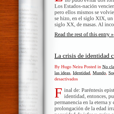
Los Estados-nación vencier
pero ellos mismos se volvie
se hizo, en el siglo XIX, un
siglo XX, de masas. Al inco
Read the rest of this entry »
La crisis de identidad 
By Hugo Neira Posted in
No cla
las ideas
,
Identidad
,
Mundo
,
So
desactivados
en
La
F
crisis
inal de: Paréntesis epi
de
identidad, entonces, pu
identidad
permanencia en la eterna y 
como
prolongación de la edad irr
el