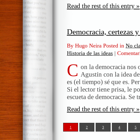
Read the rest of this entry »
Democracia, certezas y
By Hugo Neira Posted in
No cla
Historia de las ideas
|
Comentari
C
on la democracia nos o
Agustín con la idea de
es (el tiempo) sé que es. Pe
Si el lector tiene prisa, le
escueta de democracia. Se t
Read the rest of this entry »
1
2
3
4
5