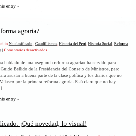
his entry »
forma agraria?
ed in
No clasificado
,
Caudillismos
,
Historia del Perú
,
Historia Social
,
Reforma
en
o
|
Comentarios desactivados
¿Segunda
ha hablado de una «segunda reforma agraria» ha servido para
reforma
Guido Bellido de la Presidencia del Consejo de Ministros, pero
agraria?
ara asustar a buena parte de la clase política y los diarios que no
elasco por la primera reforma agraria. Está claro que no hay
]
his entry »
licado. ¡Qué novedad, lo visual!