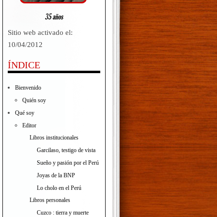
Sitio web activado el:
10/04/2012
ÍNDICE
Bienvenido
Quién soy
Qué soy
Editor
Libros institucionales
Garcilaso, testigo de vista
Sueño y pasión por el Perú
Joyas de la BNP
Lo cholo en el Perú
Libros personales
Cuzco : tierra y muerte