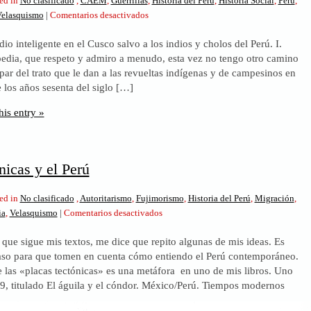
ed in
No clasificado
,
CAEM
,
Guerrillas
,
Historia del Perú
,
Historia Social
,
Perú
,
en
elasquismo
|
Comentarios desactivados
Un
io inteligente en el Cusco salvo a los indios y cholos del Perú. I.
indio
edia, que respeto y admiro a menudo, esta vez no tengo otro camino
inteligente,
par del trato que le dan a las revueltas indígenas y de campesinos en
Huillca
e los años sesenta del siglo […]
his entry »
nicas y el Perú
ed in
No clasificado
,
Autoritarismo
,
Fujimorismo
,
Historia del Perú
,
Migración
,
en
ia
,
Velasquismo
|
Comentarios desactivados
Placas
 que sigue mis textos, me dice que repito algunas de mis ideas. Es
tectónicas
caso para que tomen en cuenta cómo entiendo el Perú contemporáneo.
y
e las «placas tectónicas» es una metáfora en uno de mis libros. Uno
el
19, titulado El águila y el cóndor. México/Perú. Tiempos modernos
Perú