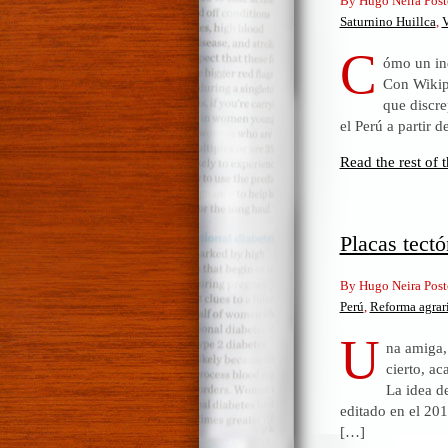
By Hugo Neira Post
Saturnino Huillca
,
V
C
ómo un ind
Con Wikip
que discre
el Perú a partir d
Read the rest of t
Placas tectó
By Hugo Neira Post
Perú
,
Reforma agrar
U
na amiga,
cierto, a
La idea d
editado en el 20
[…]