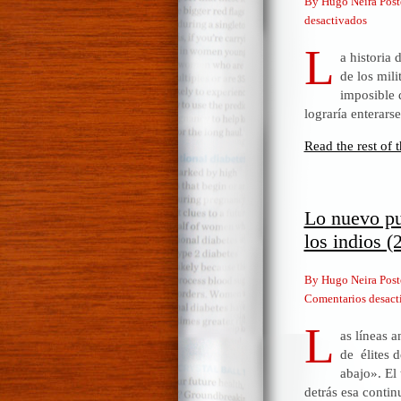
By Hugo Neira Post
en
desactivados
Velasc
L
a historia
explic
de los mil
¡Qué
imposible 
noveda
lograría enterars
lo
visual!
Read the rest of t
Lo nuevo pu
los indios (
By Hugo Neira Post
Comentarios desact
L
as líneas a
de élites d
abajo». El
detrás esa contin