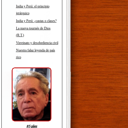
India y Perú: el principio
jerárquico
India y Perú: ¿castas o clases?
La nueva tournée de Dios
(R.T.)
Virreinato y desobediencia civil
Nuestra falaz leyenda de país
rico