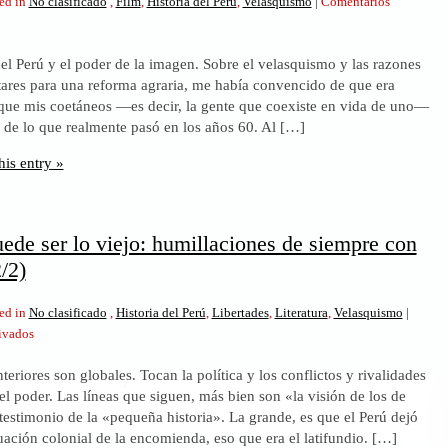
ed in
No clasificado
,
Film
,
Historia del Perú
,
Velasquismo
|
Comentarios
o
 del Perú y el poder de la imagen. Sobre el velasquismo y las razones
ado.
itares para una reforma agraria, me había convencido de que era
que mis coetáneos —es decir, la gente que coexiste en vida de uno—
d,
e de lo que realmente pasó en los años 60. Al […]
his entry »
ede ser lo viejo: humillaciones de siempre con
2/2)
ed in
No clasificado
,
Historia del Perú
,
Libertades
,
Literatura
,
Velasquismo
|
en
ivados
Lo
nteriores son globales. Tocan la política y los conflictos y rivalidades
nuevo
el poder. Las líneas que siguen, más bien son «la visión de los de
puede
 testimonio de la «pequeña historia». La grande, es que el Perú dejó
ser
uación colonial de la encomienda, eso que era el latifundio. […]
lo