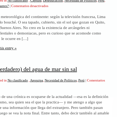
ed in
No clasificado
,
Captura
,
Deseducación
,
Necesidad de Políticos
,
Perú
,
en
antes?
|
Comentarios desactivados
Dos
n meteorológica del continente: según la televisión francesa, Lima
caras
elo bouché. O sea tapado, cubierto, sin el sol que gozan en Quito,
tiene
Buenos Aires. No creo en la existencia de arcángeles ni
el
elestiales o demoniacas, pero es curioso que se acomode como
destino
 le ocurre en […]
his entry »
erdadero) del agua de mar sin sal
ed in
No clasificado
,
Arequipa
,
Necesidad de Políticos
,
Perú
|
Comentarios
o de una crónica es ocuparse de la actualidad —esa es la definición
ismo, sea quien sea el que la practica— y me atengo a algo que
ero)
e una información que llega del extranjero. Pero también pasan
ego se vea la nota final. Entre tanto, debo decir también al amable