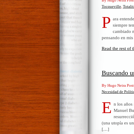
By Hugo Neira Post
Tocqueville
,
Totali
P
ara entend
siempre ten
cambiado mu
pensando en mis a
Read the rest of t
Buscando un
By Hugo Neira Post
Necesidad de Políti
E
n los años
Manuel Bur
resurrecció
(una utopía es un
[…]