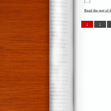
[…]
de
mar
Read the rest of t
sin
sal
1
2