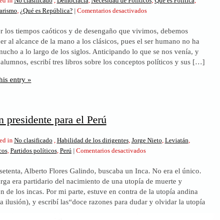
ed in
No clasificado
,
Democracia
,
Necesidad de Políticos
,
Qué es Política
,
en
tarismo
,
¿Qué es República?
|
Comentarios desactivados
Cuando
er los tiempos caóticos y de desengaño que vivimos, debemos
no
er al alcance de la mano a los clásicos, pues el ser humano no ha
hay
cho a lo largo de los siglos. Anticipando lo que se nos venía, y
política
lumnos, escribí tres libros sobre los conceptos políticos y sus […]
his entry »
 presidente para el Perú
ed in
No clasificado
,
Habilidad de los dirigentes
,
Jorge Nieto
,
Leviatán
,
en
cos
,
Partidos políticos
,
Perú
|
Comentarios desactivados
Buscando
 setenta, Alberto Flores Galindo, buscaba un Inca. No era el único.
un
ga era partidario del nacimiento de una utopía de muerte y
presidente
n de los incas. Por mi parte, estuve en contra de la utopía andina
para
a ilusión), y escribí las“doce razones para dudar y olvidar la utopía
el
Perú