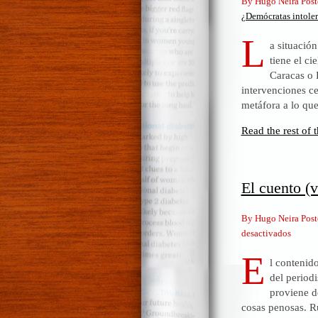
By Hugo Neira Post
¿Demócratas intoler
L
a situació
tiene el ci
Caracas o 
intervenciones c
metáfora a lo que
Read the rest of t
El cuento (v
By Hugo Neira Post
en
desactivados
El
E
l contenid
cuento
del period
(verdad
proviene d
del
cosas penosas. Ru
agua