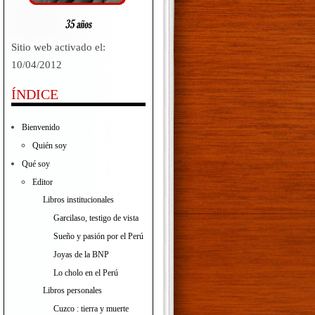
Sitio web activado el:
10/04/2012
ÍNDICE
Bienvenido
Quién soy
Qué soy
Editor
Libros institucionales
Garcilaso, testigo de vista
Sueño y pasión por el Perú
Joyas de la BNP
Lo cholo en el Perú
Libros personales
Cuzco : tierra y muerte