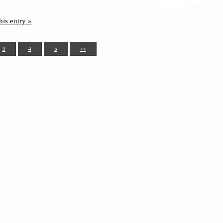
his entry »
3
4
5
>>