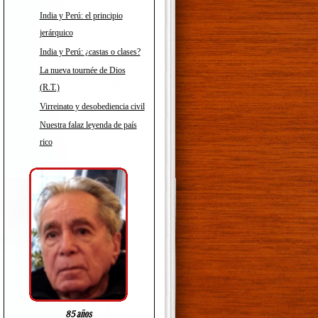
India y Perú: el principio
jerárquico
India y Perú: ¿castas o clases?
La nueva tournée de Dios
(R.T.)
Virreinato y desobediencia civil
Nuestra falaz leyenda de país
rico