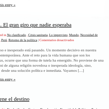
his entry »
. El gran giro que nadie esperaba
ed in
No clasificado
,
Crisis sanitaria
,
Lo imprevisto
,
Mundo
,
Necesidad de
en
,
Perú
,
Retorno de la política
|
Comentarios desactivados
Coronavirus.
so e inesperado está pasando. Un momento decisivo en nuestra
El
contemporánea. Ante el reto para la vida humana que son los
gran
us, ocurre que una forma de tutela ha emergido. No proviene de una
giro
ni de alguna religión novedosa o inesperada ideología, sino,
que
desde una solución política e inmediata. Vayamos […]
nadie
esperaba
his entry »
ene el destino