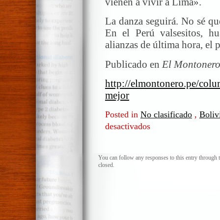
vienen a vivir a Lima».
La danza seguirá. No sé qu
En el Perú valsesitos, h
alianzas de última hora, el 
Publicado en
El Montonero
http://elmontonero.pe/colum
mejor
Posted in
No clasificado
,
Boliv
desactivados
en
Alberto
Vergara.
¡Bolivia
You can follow any responses to this entry through 
closed.
está
mejor!