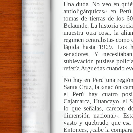
Una duda. No veo en quién 
antioligárquicas» en Per
tomas de tierras de los 60
Belaunde. La historia soci
muestra otra cosa, la ali
régimen centralista» como 
lápida hasta 1969. Los h
senadores. Y necesitab
sublevación pusiese policí
refería Arguedas cuando ev
No hay en Perú una región
Santa Cruz, la «nación cam
el Perú hay cuatro posi
Cajamarca, Huancayo, el S
lo que señalas, carecen d
dimensión nacional». Es
vasto y quebrado que esa B
Entonces, ¿cabe la compara