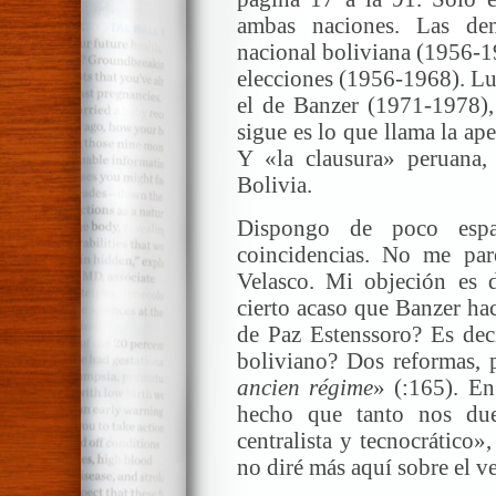
ambas naciones. Las dem
nacional boliviana (1956-19
elecciones (1956-1968). Lue
el de Banzer (1971-1978),
sigue es lo que llama la ap
Y «la clausura» peruana,
Bolivia.
Dispongo de poco espa
coincidencias. No me par
Velasco. Mi objeción es 
cierto acaso que Banzer ha
de Paz Estenssoro? Es dec
boliviano? Dos reformas, 
ancien régime
» (:165). En
hecho que tanto nos due
centralista y tecnocrático»
no diré más aquí sobre el v