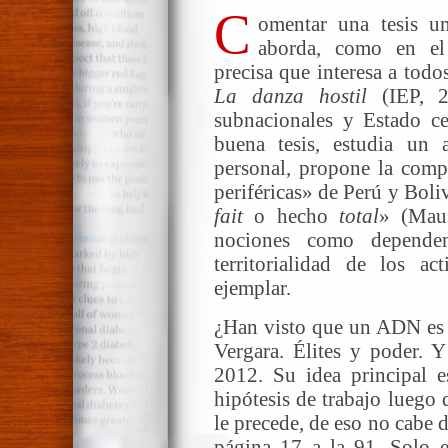
C
omentar una tesis un
aborda, como en el 
precisa que interesa a todo
La danza hostil
(IEP, 2
subnacionales y Estado c
buena tesis, estudia un 
personal, propone la compr
periféricas» de Perú y Boliv
fait
o hecho
total
» (Maus
nociones como dependen
territorialidad de los a
ejemplar.
¿Han visto que un ADN es u
Vergara. Élites y poder. Y
2012. Su idea principal es
hipótesis de trabajo luego 
le precede, de eso no cabe d
página 17 a la 91. Solo en