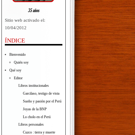
Sitio web activado el:
10/04/2012
ÍNDICE
Bienvenido
Quién soy
Qué soy
Editor
Libros institucionales
Garcilaso, testigo de vista
Sueño y pasión por el Perú
Joyas de la BNP
Lo cholo en el Perú
Libros personales
Cuzco : tierra y muerte