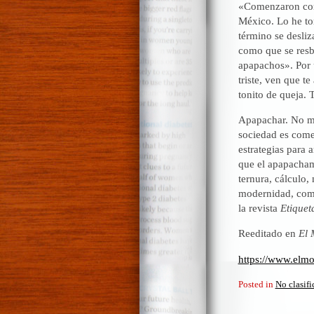
«Comenzaron con 
México. Lo he to
término se desliz
como que se resb
apapachos». Por ú
triste, ven que t
tonito de queja. T
Apapachar. No me 
sociedad es comer
estrategias para
que el apapacham
ternura, cálculo,
modernidad, como 
la revista
Etiquet
Reeditado en
El 
https://www.elm
Posted in
No clasif