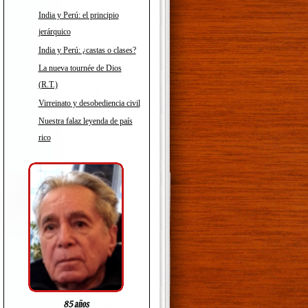
India y Perú: el principio
jerárquico
India y Perú: ¿castas o clases?
La nueva tournée de Dios
(R.T.)
Virreinato y desobediencia civil
Nuestra falaz leyenda de país
rico