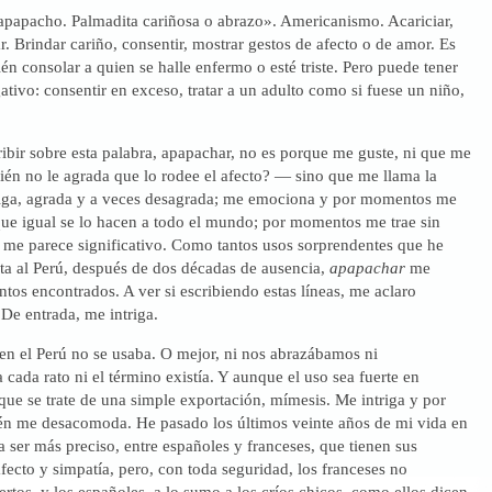
apapacho. Palmadita cariñosa o abrazo». Americanismo. Acariciar,
. Brindar cariño, consentir, mostrar gestos de afecto o de amor. Es
én consolar a quien se halle enfermo o esté triste. Pero puede tener
tivo: consentir en exceso, tratar a un adulto como si fuese un niño,
ribir sobre esta palabra, apapachar, no es porque me guste, ni que me
ién no le agrada que lo rodee el afecto? — sino que me llama la
riga, agrada y a veces desagrada; me emociona y por momentos me
que igual se lo hacen a todo el mundo; por momentos me trae sin
s me parece significativo. Como tantos usos sorprendentes que he
ta al Perú, después de dos décadas de ausencia,
apapachar
me
tos encontrados. A ver si escribiendo estas líneas, me aclaro
e entrada, me intriga.
en el Perú no se usaba. O mejor, ni nos abrazábamos ni
ada rato ni el término existía. Y aunque el uso sea fuerte en
ue se trate de una simple exportación, mímesis. Me intriga y por
 me desacomoda. He pasado los últimos veinte años de mi vida en
ra ser más preciso, entre españoles y franceses, que tienen sus
ecto y simpatía, pero, con toda seguridad, los franceses no
tos, y los españoles, a lo sumo a los críos chicos, como ellos dicen.