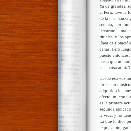
Ya de grandes, s
al Perú, tuve la 
de la enseñanza y
setenta, pero bue
llevarme la malet
rituales, y los a
línea de flotació
canas. Pero lueg
puesto entonces, 
hasta que un ami
es la cosa aquí. 
Desde esa vez me
otros son músicos
adquirido los ine
efecto, mi concl
es la primera act
segunda aplicació
la vida, y no tie
La que lo dice p
expresa otra gama