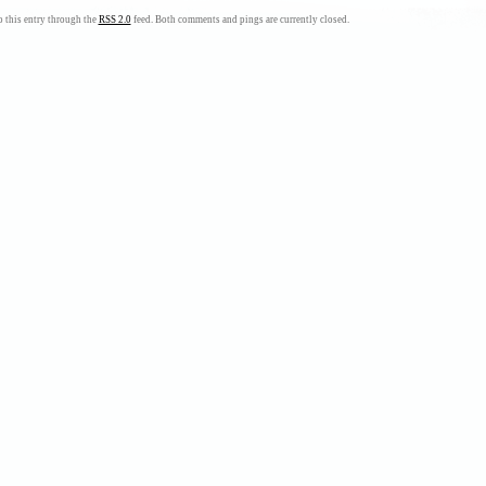
 this entry through the
RSS 2.0
feed. Both comments and pings are currently closed.