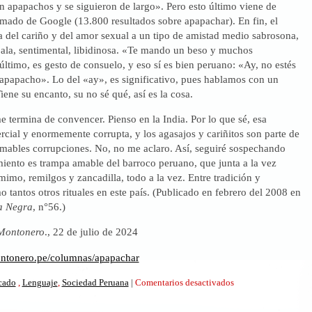
apapachos y se siguieron de largo». Pero esto último viene de
mado de Google (13.800 resultados sobre apapachar). En fin, el
a del cariño y del amor sexual a un tipo de amistad medio sabrosona,
ala, sentimental, libidinosa. «Te mando un beso y muchos
ltimo, es gesto de consuelo, y eso sí es bien peruano: «Ay, no estés
e apapacho». Lo del «ay», es significativo, pues hablamos con un
iene su encanto, su no sé qué, así es la cosa.
termina de convencer. Pienso en la India. Por lo que sé, esa
cial y enormemente corrupta, y los agasajos y cariñitos son parte de
 amables corrupciones. No, no me aclaro. Así, seguiré sospechando
iento es trampa amable del barroco peruano, que junta a la vez
 mimo, remilgos y zancadilla, todo a la vez. Entre tradición y
tantos otros rituales en este país. (Publicado en febrero del 2008 en
a Negra
, n°56.)
Montonero
., 22 de julio de 2024
ontonero.pe/columnas/apapachar
en
icado
,
Lenguaje
,
Sociedad Peruana
|
Comentarios desactivados
Apapachar