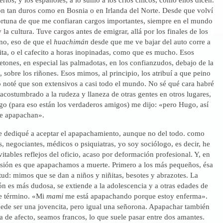
on tan duros como en Bosnia o en Irlanda del Norte. Desde que volví
fortuna de que me confiaran cargos importantes, siempre en el mundo
 la cultura. Tuve cargos antes de emigrar, allá por los finales de los
no, eso de que el
huachimán
desde que me ve bajar del auto corre a
ita, o el cafecito a horas inopinadas, como que es mucho. Esos
pretones, en especial las palmadotas, en los confianzudos, debajo de la
n, sobre los riñones. Esos mimos, al principio, los atribuí a que peino
o noté que son extensivos a casi todo el mundo. No sé qué cara habré
acostumbrado a la rudeza y llaneza de otras gentes en otros lugares,
go (para eso están los verdaderos amigos) me dijo: «pero Hugo, así
Te apapachan».
 dediqué a aceptar el apapachamiento, aunque no del todo. como
, negociantes, médicos o psiquiatras, yo soy sociólogo, es decir, he
vitables reflejos del oficio, acaso por deformación profesional. Y, en
usión es que apapachamos a muerte. Primero a los más pequeños, ésa
itud: mimos que se dan a niños y niñitas, besotes y abrazotes. La
n es más dudosa, se extiende a la adolescencia y a otras edades de
ne término. «Mi
mami
me está apapachando porque estoy enferma».
uede ser una jovencita, pero igual una señorona. Apapachar también
 de afecto, seamos francos, lo que suele pasar entre dos amantes.