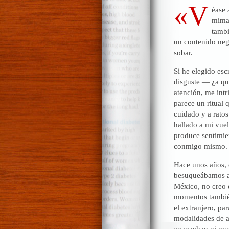
«V
éase 
mimar
tambi
un contenido nega
sobar.
Si he elegido esc
disguste — ¿a qu
atención, me int
parece un ritual 
cuidado y a rato
hallado a mi vuel
produce sentimien
conmigo mismo. D
Hace unos años, 
besuqueábamos a c
México, no creo q
momentos también
el extranjero, pa
modalidades de af
apapachan ni muer