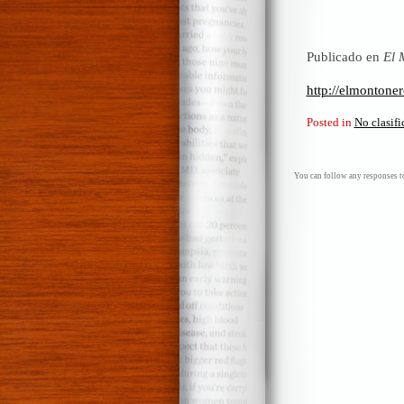
Publicado en
El 
http://elmontone
Posted in
No clasif
You can follow any responses to