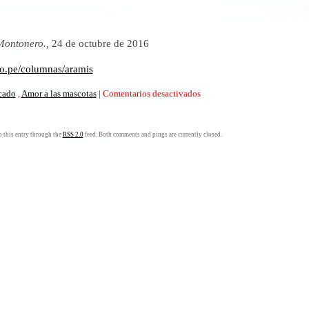
Montonero.,
24 de octubre de 2016
ro.pe/columnas/aramis
en
icado
,
Amor a las mascotas
|
Comentarios desactivados
Aramis
 this entry through the
RSS 2.0
feed. Both comments and pings are currently closed.