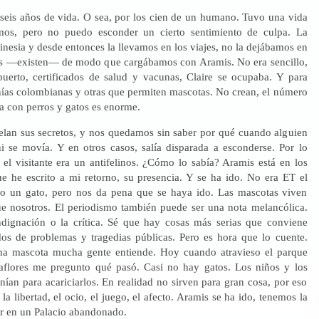
ciseis años de vida. O sea, por los cien de un humano. Tuvo una vida
mos, pero no puedo esconder un cierto sentimiento de culpa. La
linesia y desde entonces la llevamos en los viajes, no la dejábamos en
os —existen— de modo que cargábamos con Aramis. No era sencillo,
puerto, certificados de salud y vacunas, Claire se ocupaba. Y para
ñías colombianas y otras que permiten mascotas. No crean, el número
a con perros y gatos es enorme.
elan sus secretos, y nos quedamos sin saber por qué cuando alguien
ni se movía. Y en otros casos, salía disparada a esconderse. Por lo
 el visitante era un antifelinos. ¿Cómo lo sabía? Aramis está en los
e he escrito a mi retorno, su presencia. Y se ha ido. No era ET el
solo un gato, pero nos da pena que se haya ido. Las mascotas viven
 nosotros. El periodismo también puede ser una nota melancólica.
dignación o la crítica. Sé que hay cosas más serias que conviene
os de problemas y tragedias públicas. Pero es hora que lo cuente.
na mascota mucha gente entiende. Hoy cuando atravieso el parque
flores me pregunto qué pasó. Casi no hay gatos. Los niños y los
nían para acariciarlos. En realidad no sirven para gran cosa, por eso
a libertad, el ocio, el juego, el afecto. Aramis se ha ido, tenemos la
ir en un Palacio abandonado.