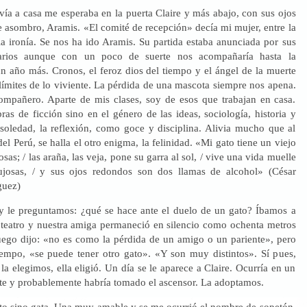
ía a casa me esperaba en la puerta Claire y más abajo, con sus ojos
 asombro, Aramis. «El comité de recepción» decía mi mujer, entre la
la ironía. Se nos ha ido Aramis. Su partida estaba anunciada por sus
narios aunque con un poco de suerte nos acompañaría hasta la
n año más. Cronos, el feroz dios del tiempo y el ángel de la muerte
límites de lo viviente. La pérdida de una mascota siempre nos apena.
mpañero. Aparte de mis clases, soy de esos que trabajan en casa.
ras de ficción sino en el género de las ideas, sociología, historia y
 soledad, la reflexión, como goce y disciplina. Alivia mucho que al
el Perú, se halla el otro enigma, la felinidad. «Mi gato tiene un viejo
osas; / las araña, las veja, pone su garra al sol, / vive una vida muelle
lujosas, / y sus ojos redondos son dos llamas de alcohol» (César
guez)
 le preguntamos: ¿qué se hace ante el duelo de un gato? Íbamos a
 teatro y nuestra amiga permaneció en silencio como ochenta metros
ego dijo: «no es como la pérdida de un amigo o un pariente», pero
empo, «se puede tener otro gato». «Y son muy distintos». Sí pues,
 la elegimos, ella eligió. Un día se le aparece a Claire. Ocurría en un
ete y probablemente habría tomado el ascensor. La adoptamos.
to sino gata. Una muy amable y se me ocurrió el nombre de sopetón.