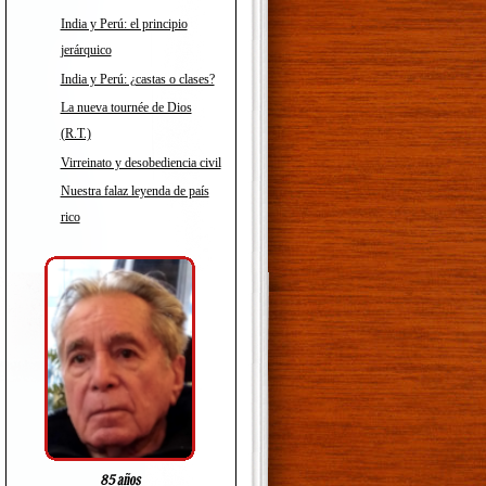
India y Perú: el principio
jerárquico
India y Perú: ¿castas o clases?
La nueva tournée de Dios
(R.T.)
Virreinato y desobediencia civil
Nuestra falaz leyenda de país
rico