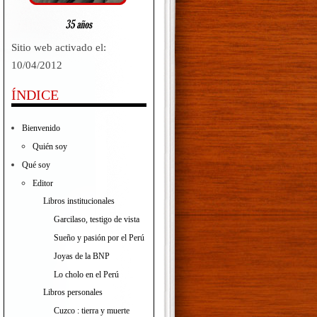
Sitio web activado el:
10/04/2012
ÍNDICE
Bienvenido
Quién soy
Qué soy
Editor
Libros institucionales
Garcilaso, testigo de vista
Sueño y pasión por el Perú
Joyas de la BNP
Lo cholo en el Perú
Libros personales
Cuzco : tierra y muerte