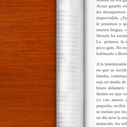
Acaso guardo en 
los mosqueteros
imprevisible. ¿Fu
le ponemos y qu
nuestra lengua, «
Neruda ha escrit
La primera, la 
poco gato. No er
habituado a Bruse
A la interminable
en que se escri
limeña, comenzab
roja en medio de
brazo delantero 
finales en que vi
yo con menos cl
pequeña, recibía
se metían por los
un día tuve la re
imitación, los ref