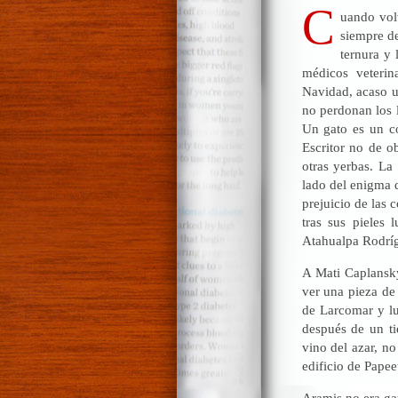
C
uando volv
siempre de
ternura y 
médicos veteri
Navidad, acaso u
no perdonan los 
Un gato es un co
Escritor no de ob
otras yerbas. La
lado del enigma d
prejuicio de las c
tras sus pieles 
Atahualpa Rodrí
A Mati Caplansky
ver una pieza de
de Larcomar y lu
después de un ti
vino del azar, no
edificio de Pape
Aramis no era ga