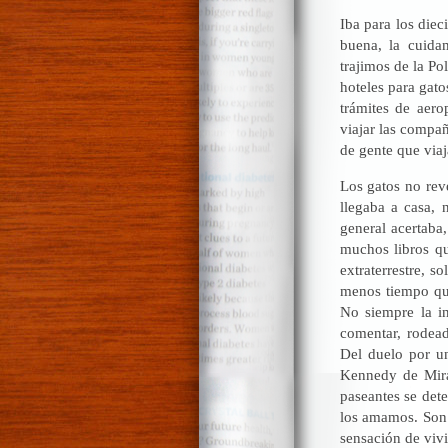
Iba para los die
buena, la cuida
trajimos de la Po
hoteles para gat
trámites de aero
viajar las compa
de gente que viaj
Los gatos no rev
llegaba a casa, 
general acertaba,
muchos libros qu
extraterrestre, 
menos tiempo que
No siempre la in
comentar, rodead
Del duelo por u
Kennedy de Mira
paseantes se dete
los amamos. Son l
sensación de viv