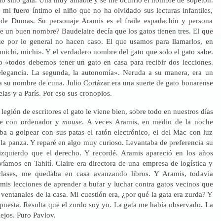
mi fuero íntimo el niño que no ha olvidado sus lecturas infantiles,
 de Dumas. Su personaje Aramis es el fraile espadachín y persona
e un buen nombre? Baudelaire decía que los gatos tienen tres. El que
e por lo general no hacen caso. El que usamos para llamarlos, en
michi, michi». Y el verdadero nombre del gato que solo el gato sabe.
o «todos debemos tener un gato en casa para recibir dos lecciones.
elegancia. La segunda, la autonomía». Neruda a su manera, era un
a su nombre de cuna. Julio Cortázar era una suerte de gato bonarense
las y a París. Por eso sus cronopios.
 legión de escritores el gato le viene bien, sobre todo en nuestros días
be con ordenador y
mouse
. A veces Aramis, en medio de la noche
a a golpear con sus patas el ratón electrónico, el del Mac con luz
 la panza. Y reparé en algo muy curioso. Levantaba de preferencia su
izquierdo que el derecho. Y recordé. Aramis apareció en los años
víamos en Tahití. Claire era directora de una empresa de logística y
ases, me quedaba en casa avanzando libros. Y Aramis, todavía
 mis lecciones de aprender a bufar y luchar contra gatos vecinos que
 ventanales de la casa. Mi cuestión era, ¿por qué la gata era zurda? Y
spuesta. Resulta que el zurdo soy yo. La gata me había observado. La
lejos. Puro Pavlov.