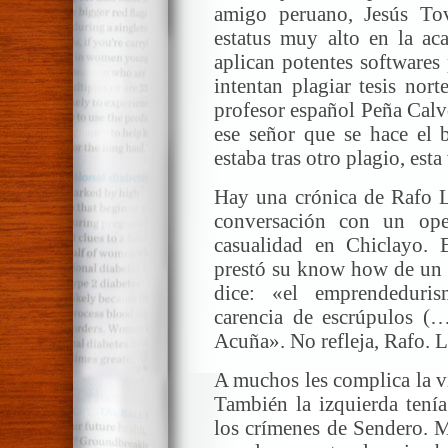
amigo peruano, Jesús Tova
estatus muy alto en la a
aplican potentes softwares
intentan plagiar tesis nor
profesor español Peña Calv
ese señor que se hace el 
estaba tras otro plagio, est
Hay una crónica de Rafo 
conversación con un op
casualidad en Chiclayo. 
prestó su know how de un s
dice: «el emprendeduri
carencia de escrúpulos (…
Acuña». No refleja, Rafo. L
A muchos les complica la v
También la izquierda tenía 
los crímenes de Sendero. 