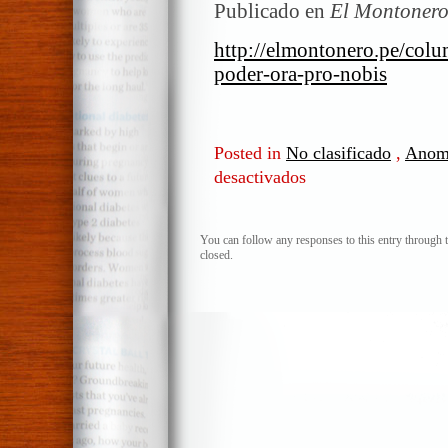
Publicado en
El Montonero
http://elmontonero.pe/colu
poder-ora-pro-nobis
Posted in
No clasificado
,
Anom
desactivados
en
César
Acuña
o
You can follow any responses to this entry through 
closed.
la
anomia
al
poder.
Ora
pro
nobis