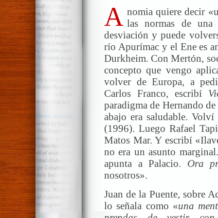
A
nomia quiere decir «u
las normas de una 
desviación y puede volvers
río Apurímac y el Ene es a
Durkheim. Con Mertón, soci
concepto que vengo aplic
volver de Europa, a ped
Carlos Franco, escribí
Vi
paradigma de Hernando de 
abajo era saludable. Volví
(1996). Luego Rafael Tapi
Matos Mar. Y escribí «Ilav
no era un asunto marginal
apunta a Palacio.
Ora p
nosotros».
Juan de la Puente, sobre Ac
lo señala como «
una ment
prendas de vestir con 