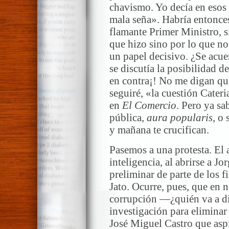
chavismo. Yo decía en esos 
mala seña». Habría entonces
flamante Primer Ministro, 
que hizo sino por lo que n
un papel decisivo. ¿Se acu
se discutía la posibilidad 
en contra¡! No me digan que
seguiré, «la cuestión Cater
en
El Comercio
. Pero ya s
pública,
aura popularis
, o
y mañana te crucifican.
Pasemos a una protesta. El a
inteligencia, al abrirse a J
preliminar de parte de los f
Jato. Ocurre, pues, que en 
corrupción —¿quién va a di
investigación para eliminar
José Miguel Castro que aspi