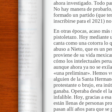
ahora investigado. Todo para
No hay manera de probarlo,
formado un partido (que te
inscribirse para el 2021) no
En otras épocas, acaso más 
pistoletazo. Hoy mediante u
canta como una cotorra lo qu
abuso a Nieto, que es un p
proviene de su vida mexica
cómo los intelectuales per
aunque ahora ya no se exila
«una preliminar». Hemos vu
alguien de la Santa Herman
protestante o brujo, era inú
ganaba. Operaba desde el la
infalible. Hoy, gracias a es
están llenas de personas p
pasan allí años para que se