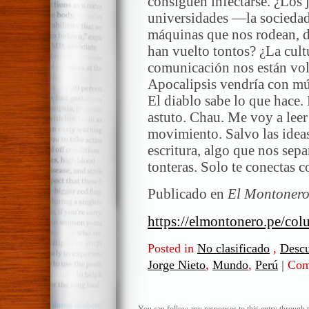
consiguen infectarse. ¿Los 
universidades —la sociedad 
máquinas que nos rodean, d
han vuelto tontos? ¿La cult
comunicación nos están vol
Apocalipsis vendría con mús
El diablo sabe lo que hace.
astuto. Chau. Me voy a leer 
movimiento. Salvo las ideas,
escritura, algo que nos sepa
tonteras. Solo te conectas 
Publicado en
El Montoner
https://elmontonero.pe/col
Posted in
No clasificado
,
Descu
Jorge Nieto
,
Mundo
,
Perú
|
Com
You can follow any responses to this entry through 