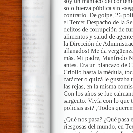
soy un maníaco del conteni
solo fuerza pública sin «se
contrario. De golpe, 26 poli
el Tercer Despacho de la Se
delitos de corrupción de fun
alimentos y salud de agente
la Dirección de Administra
allanados! Me da vergüenza
más. Mi padre, Manfredo Ne
antes. Era un blancazo de C
Criollo hasta la médula, to
carácter o quizá le gustaba 
las rejas, en la misma comis
Con los años se fue calmand
sargento. Vivía con lo que 
policías así? ¿Todos quere
¿Qué nos pasa? ¿Qué pasa e
riesgosas del mundo, en Tex