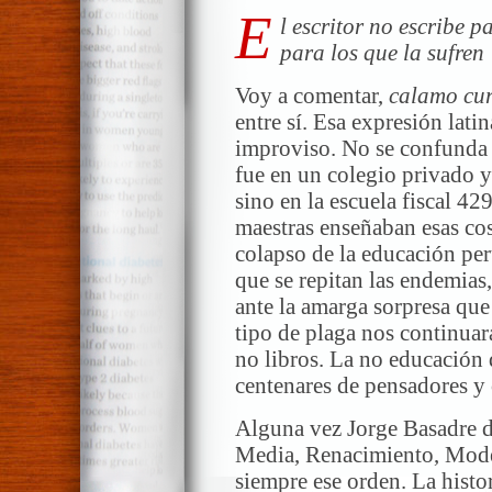
E
l escritor no escribe p
para los que la sufr
Voy a comentar,
calamo cur
entre sí. Esa expresión lati
improviso. No se confunda u
fue en un colegio privado 
sino en la escuela fiscal 42
maestras enseñaban esas cos
colapso de la educación pe
que se repitan las endemias
ante la amarga sorpresa qu
tipo de plaga nos continua
no libros. La no educación 
centenares de pensadores y 
Alguna vez Jorge Basadre d
Media, Renacimiento, Mode
siempre ese orden. La histor