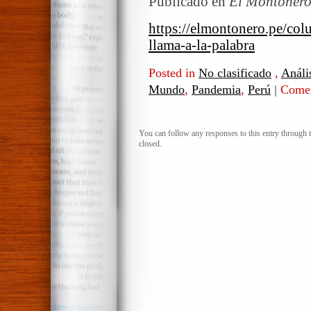
Publicado en
El Montonero
https://elmontonero.pe/col
llama-a-la-palabra
Posted in
No clasificado
,
Anális
Mundo
,
Pandemia
,
Perú
|
Comen
You can follow any responses to this entry through 
closed.