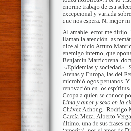
enorme trabajo de esa selec
excepcional y variada sobre
que nos espera. Ni mejor ni 
Al amable lector me dirijo.
llaman la atención las temát
dice al inicio Arturo Manr
enemigo interno, que opone
Benjamín Marticorena, docto
«Epidemias y sociedad». Se
Atenas y Europa, las del Per
microbiólogos peruanos. Y 
renovación en los espíritus
Ccopa a quien se conoce por
Lima y amor y sexo en la c
Chávez Achong, Rodrigo Mo
García Meza. Alberto Verga
último, una de sus frases m
‘amerita’, por el amor de Di