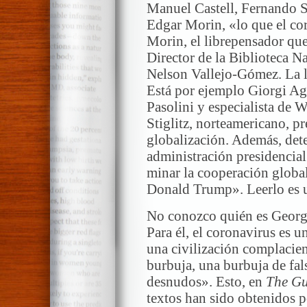
Manuel Castell, Fernando S
Edgar Morin, «lo que el co
Morin, el librepensador que
Director de la Biblioteca N
Nelson Vallejo-Gómez. La li
Está por ejemplo Giorgi Ag
Pasolini y especialista de W
Stiglitz, norteamericano, pr
globalización. Además, det
administración presidencia
minar la cooperación global
Donald Trump». Leerlo es u
No conozco quién es George
Para él, el coronavirus es un
una civilización complacie
burbuja, una burbuja de fa
desnudos». Esto, en
The Gu
textos han sido obtenidos p