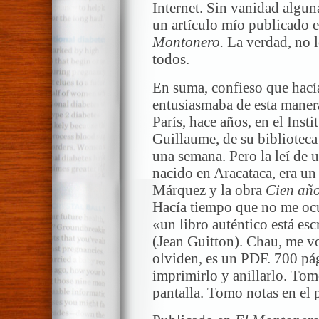
Internet. Sin vanidad algun
un artículo mío publicado e
Montonero.
La verdad, no l
todos.
En suma, confieso que hací
entusiasmaba de esta maner
París, hace años, en el Inst
Guillaume, de su biblioteca
una semana. Pero la leí de 
nacido en Aracataca, era un
Márquez y la obra
Cien año
Hacía tiempo que no me ocu
«un libro auténtico está es
(Jean Guitton). Chau, me vo
olviden, es un PDF. 700 pág
imprimirlo y anillarlo. Tomos
pantalla. Tomo notas en el 