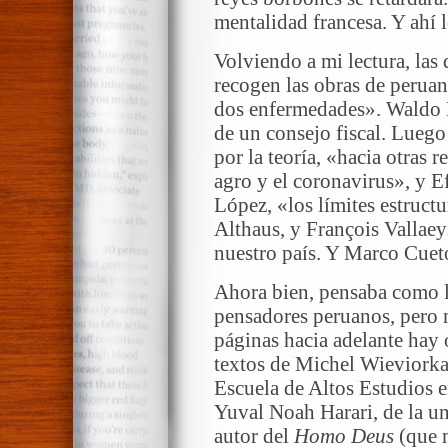
mentalidad francesa. Y ahí l
Volviendo a mi lectura, las 
recogen las obras de perua
dos enfermedades». Waldo 
de un consejo fiscal. Lueg
por la teoría, «hacia otras 
agro y el coronavirus», y E
López, «los límites estructu
Althaus, y François Vallaey
nuestro país. Y Marco Cuet
Ahora bien, pensaba como l
pensadores peruanos, pero 
páginas hacia adelante hay 
textos de Michel Wieviorka,
Escuela de Altos Estudios e
Yuval Noah Harari, de la un
autor del
Homo Deus
(que m