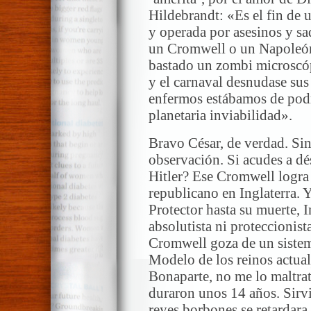
Hildebrandt: «Es el fin de 
y operada por asesinos y sa
un Cromwell o un Napoleón
bastado un zombi microscópi
y el carnaval desnudase sus
enfermos estábamos de pod
planetaria inviabilidad».
Bravo César, de verdad. Si
observación. Si acudes a dés
Hitler? Ese Cromwell logr
republicano en Inglaterra. 
Protector hasta su muerte, I
absolutista ni proteccionist
Cromwell goza de un sistem
Modelo de los reinos actua
Bonaparte, no me lo maltrat
duraron unos 14 años. Sirvi
reyes borbones se retardara.