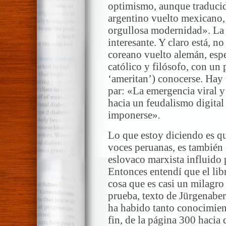
optimismo, aunque traducid
argentino vuelto mexicano, 
orgullosa modernidad». La 
interesante. Y claro está, 
coreano vuelto alemán, espec
católico y filósofo, con un
‘ameritan’) conocerse. Hay 
par: «La emergencia viral
hacia un feudalismo digital
imponerse»
.
Lo que estoy diciendo es q
voces peruanas, es también
eslovaco marxista influido 
Entonces entendí que el lib
cosa que es casi un milagr
prueba, texto de Jürgena
ha habido tanto conocimien
fin, de la página 300 hacia 