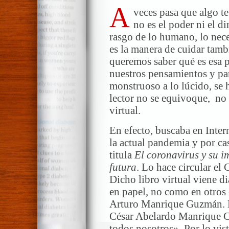
A
veces pasa que algo t
no es el poder ni el d
rasgo de lo humano, lo nec
es la manera de cuidar tamb
queremos saber qué es esa p
nuestros pensamientos y par
monstruoso a lo lúcido, se h
lector no se equivoque, no
virtual.
En efecto, buscaba en Inter
la actual pandemia y por ca
titula
El coronavirus y su i
futura
. Lo hace circular el
Dicho libro virtual viene d
en papel, no como en otros c
Arturo Manrique Guzmán. E
César Abelardo Manrique G
todos nosotros». Por lo vist