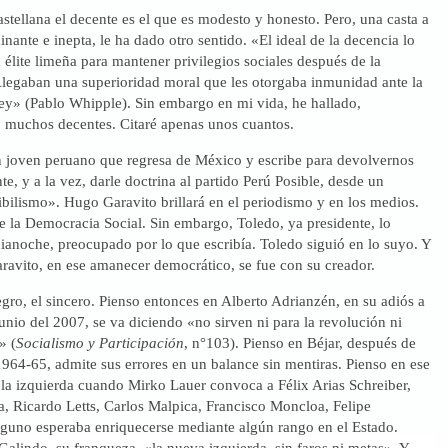
astellana el decente es el que es modesto y honesto. Pero, una casta a
nante e inepta, le ha dado otro sentido. «El ideal de la decencia lo
 élite limeña para mantener privilegios sociales después de la
legaban una superioridad moral que les otorgaba inmunidad ante la
ley» (Pablo Whipple). Sin embargo en mi vida, he hallado,
 muchos decentes. Citaré apenas unos cuantos.
 joven peruano que regresa de México y escribe para devolvernos
te, y a la vez, darle doctrina al partido Perú Posible, desde un
bilismo». Hugo Garavito brillará en el periodismo y en los medios.
e la Democracia Social. Sin embargo, Toledo, ya presidente, lo
ianoche, preocupado por lo que escribía. Toledo siguió en lo suyo. Y
ravito, en ese amanecer democrático, se fue con su creador.
egro, el sincero. Pienso entonces en Alberto Adrianzén, en su adiós a
junio del 2007, se va diciendo «no sirven ni para la revolución ni
» (
Socialismo y Participación
, n°103). Pienso en Béjar, después de
 1964-65, admite sus errores en un balance sin mentiras. Pienso en ese
la izquierda cuando Mirko Lauer convoca a Félix Arias Schreiber,
, Ricardo Letts, Carlos Malpica, Francisco Moncloa, Felipe
nguno esperaba enriquecerse mediante algún rango en el Estado.
Galindo, su franqueza, «la nueva izquierda, sin faros ni metas». Y