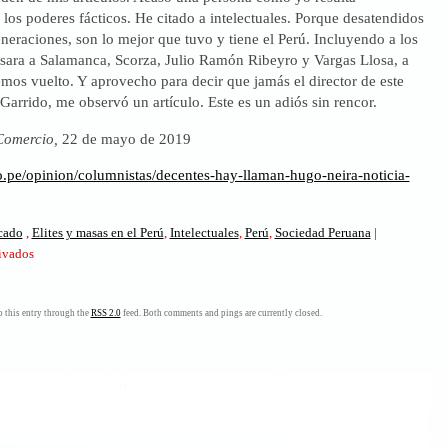
 los poderes fácticos. He citado a intelectuales. Porque desatendidos
neraciones, son lo mejor que tuvo y tiene el Perú. Incluyendo a los
ásara a Salamanca, Scorza, Julio Ramón Ribeyro y Vargas Llosa, a
mos vuelto. Y aprovecho para decir que jamás el director de este
 Garrido, me observó un artículo. Este es un adiós sin rencor.
Comercio,
22 de mayo de 2019
io.pe/opinion/columnistas/decentes-hay-llaman-hugo-neira-noticia-
icado
,
Elites y masas en el Perú
,
Intelectuales
,
Perú
,
Sociedad Peruana
|
en
ivados
Decentes.
Los
hay
 this entry through the
RSS 2.0
feed. Both comments and pings are currently closed.
pero
no
se
llaman
así