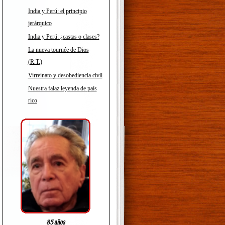
India y Perú: el principio
jerárquico
India y Perú: ¿castas o clases?
La nueva tournée de Dios
(R.T.)
Virreinato y desobediencia civil
Nuestra falaz leyenda de país
rico