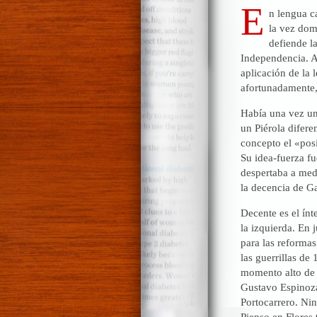
E
n lengua c
la vez domi
defiende la
Independencia. A
aplicación de la 
afortunadamente,
Había una vez un
un Piérola diferen
concepto el «posi
Su idea-fuerza fu
despertaba a med
la decencia de Ga
Decente es el ínt
la izquierda. En 
para las reformas
las guerrillas de
momento alto de 
Gustavo Espinoza
Portocarrero. Ni
Pienso en Flores 