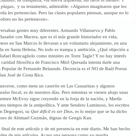
 plagas
, y su testamento, admirable: «Algunos imaginaron que los
erda les pertenecían. Pero las clases populares piensan, aunque no lo
pobres no les pertenecen».
rsaban gentes muy diferentes. Armando Villanueva y Pablo
Basadre con Macera, que es el más grande historiador en vida,
teos en San Marcos lo llevaran a un voluntario alejamiento, en una
da en Santa Helena. No todo es trampa y ambición. ¿Qué objeción a
 Rafael Roncagliolo como ministro en Torre Tagle? Y no hay interés
caridad filosófica de Francisco Miró Quesada intenta darle una
n Popular de Fernando Belaunde. Decencia es el NO de Raúl Porras
San José de Costa Rica.
quecerse, como meta un caserón en Las Casuarinas y algunos
raíso fiscal, es de nuestros días. Pero mientras se vienen abajo unas
Carmen McEvoy sigue creyendo en la forja de la nación, y Martín
tos tiempos de la antipolítica. Y ante Sendero Luminoso, los escritos
án Degregori, su
Qué difícil es ser Dios
, es lo mejor que se ha dicho
ones de Abimael Guzmán, dignas de Gengis Kan.
final de este artículo y de mi presencia en este diario. Me han hecho
nden de mis artículos. Acaso una persona como yo resulta