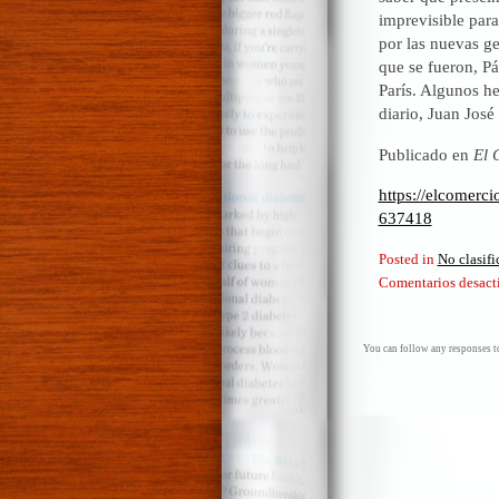
imprevisible para
por las nuevas ge
que se fueron, P
París. Algunos he
diario, Juan José
Publicado en
El 
https://elcomerc
637418
Posted in
No clasif
Comentarios desact
You can follow any responses to