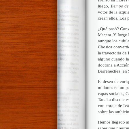
luego,
Tiempo de
votos de la izqui
crean ellos. Los 
¿Qué pasó? Conve
Macera. Y Jorge 
aunque los cubile
Chosica converti
la trayectoria de
alguno cuando la 
doctrina a Acció
Barrenechea, en 
El deseo de enri
millones en un pa
capas sociales, 
Tanaka discute es
con coraje de Iv
sobre las ambici
Hemos llegado al 
saber que presci