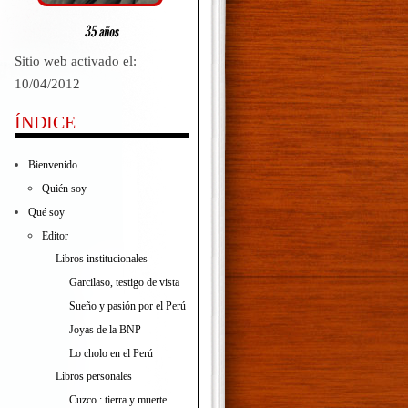
Sitio web activado el:
10/04/2012
ÍNDICE
Bienvenido
Quién soy
Qué soy
Editor
Libros institucionales
Garcilaso, testigo de vista
Sueño y pasión por el Perú
Joyas de la BNP
Lo cholo en el Perú
Libros personales
Cuzco : tierra y muerte