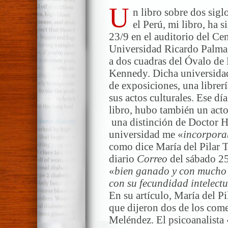
U
n libro sobre dos sig
el Perú, mi libro, ha s
23/9 en el auditorio del Ce
Universidad Ricardo Palma 
a dos cuadras del Óvalo de 
Kennedy. Dicha universidad 
de exposiciones, una librer
sus actos culturales. Ese dí
libro, hubo también un acto
una distinción de Doctor H
universidad me «
incorpora
como dice María del Pilar T
diario
Correo
del sábado 25/
«
bien ganado y con mucho 
con su fecundidad intelectu
En su artículo, María del P
que dijeron dos de los com
Meléndez. El psicoanalista 