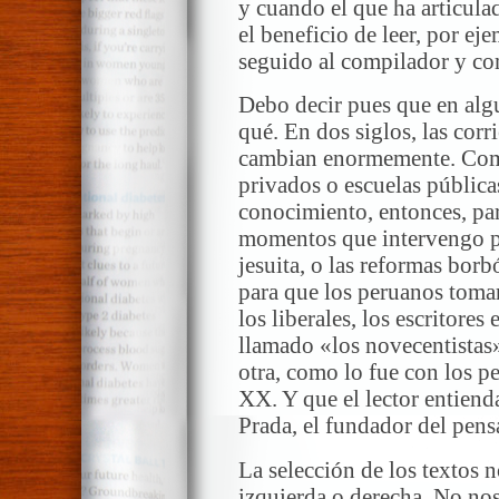
y cuando el que ha articulad
el beneficio de leer, por e
seguido al compilador y com
Debo decir pues que en alg
qué. En dos siglos, las corri
cambian enormemente. Como
privados o escuelas pública
conocimiento, entonces, par
momentos que intervengo par
jesuita, o las reformas borb
para que los peruanos tomar
los liberales, los escritore
llamado «los novecentistas
otra, como lo fue con los p
XX. Y que el lector entie
Prada, el fundador del pensa
La selección de los textos
izquierda o derecha. No nos 