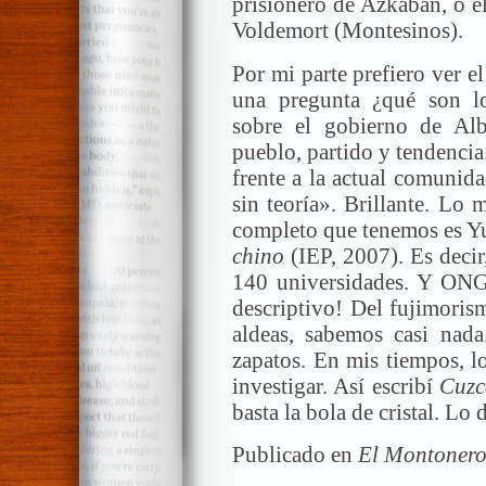
prisionero de Azkaban, o e
Voldemort (Montesinos).
Por mi parte prefiero ver 
una pregunta ¿qué son lo
sobre el gobierno de Alb
pueblo, partido y tendencia
frente a la actual comunid
sin teoría». Brillante. Lo
completo que tenemos es 
chino
(IEP, 2007). Es deci
140 universidades. Y ONGs
descriptivo! Del fujimoris
aldeas, sabemos casi nada
zapatos. En mis tiempos, l
investigar. Así escribí
Cuzco
basta la bola de cristal. Lo
Publicado en
El Montonero