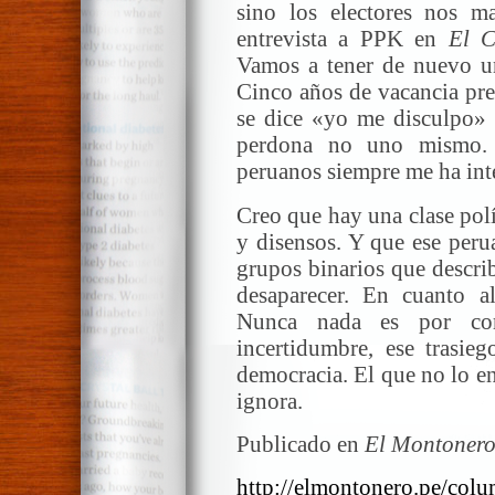
sino los electores nos m
entrevista a PPK en
El C
Vamos a tener de nuevo un 
Cinco años de vacancia pre
se dice «yo me disculpo» s
perdona no uno mismo. 
peruanos siempre me ha int
Creo que hay una clase polí
y disensos. Y que ese peru
grupos binarios que describ
desaparecer. En cuanto al
Nunca nada es por co
incertidumbre, ese trasie
democracia. El que no lo en
ignora.
Publicado en
El Montonero
http://elmontonero.pe/colu