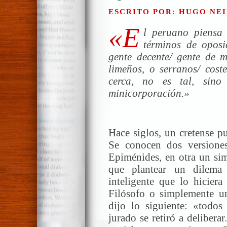
ESCRITO POR: HUGO NEI
«E
l peruano piensa 
términos de oposi
gente decente/ gente de m
limeños, o serranos/ coste
cerca, no es tal, sin
minicorporación.»
—Juan A
Hace siglos, un cretense p
Se conocen dos versiones
Epiménides, en otra un sim
que plantear un dilema
inteligente que lo hicier
Filósofo o simplemente un
dijo lo siguiente: «todos
jurado se retiró a delibera