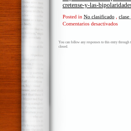
cretense-y-las-bipolaridade
Posted in
No clasificado
,
clase 
Comentarios desactivados
en
¿Ganar,
perder?
La
You can follow any responses to this entry through 
closed.
paradoj
del
cretense
y
las
bipolari