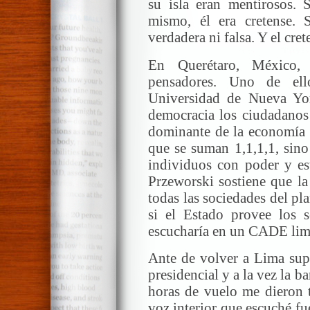
su isla eran mentirosos. 
mismo, él era cretense. 
verdadera ni falsa. Y el cre
En Querétaro, México,
pensadores. Uno de el
Universidad de Nueva Yor
democracia los ciudadanos 
dominante de la economía 
que se suman 1,1,1,1, sino
individuos con poder y est
Przeworski sostiene que la
todas las sociedades del pl
si el Estado provee los s
escucharía en un CADE lim
Ante de volver a Lima supi
presidencial y a la vez la b
horas de vuelo me dieron t
voz interior que escuché fue