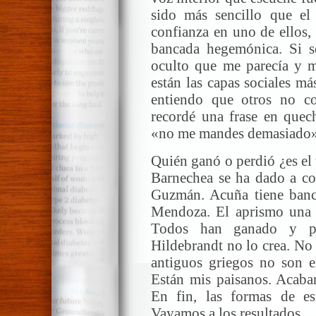
sido más sencillo que el 
confianza en uno de ellos,
bancada hegemónica. Si s
oculto que me parecía y m
están las capas sociales m
entiendo que otros no c
recordé una frase en quec
«no me mandes demasiado».
Quién ganó o perdió ¿es el
Barnechea se ha dado a con
Guzmán. Acuña tiene banc
Mendoza. El aprismo una 
Todos han ganado y pe
Hildebrandt no lo crea. No
antiguos griegos no son el
Están mis paisanos. Acaban
En fin, las formas de es
Vayamos a los resultados.