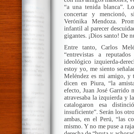
“a una tenida blanca”. Lo
concertar y mencionó, s
Verónika Mendoza. Prom
infantil al parecer descuid
gigantes. ¡Dios santo! De n
Entre tanto, Carlos Me
“entrevistas a reputados 
ideológico izquierda-dere
estoy yo, me siento señala
Meléndez es mi amigo, y 
dicen en Piura, “la amist
efecto, Juan José Garrido 
atravesaba la izquierda y 
catalogaron esa distin
insuficiente”. Serán los otr
ambas, en el Perú, “las co
mismo. Y no me puse a rajar,
derecha de “bruta y achora