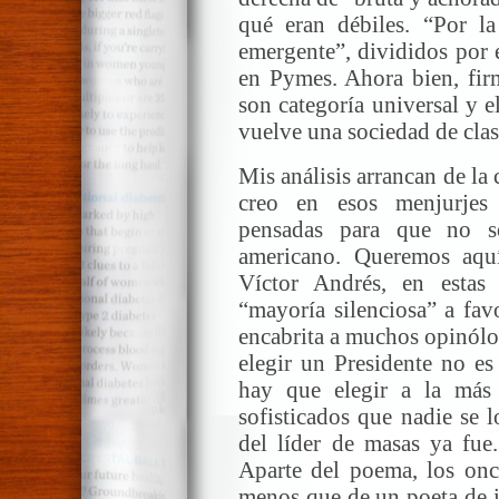
qué eran débiles. “Por l
emergente”, divididos por 
en Pymes. Ahora bien, fir
son categoría universal y el
vuelve una sociedad de cla
Mis análisis arrancan de la 
creo en esos menjurjes 
pensadas para que no s
americano. Queremos aqu
Víctor Andrés, en estas
“mayoría silenciosa” a fav
encabrita a muchos opinólo
elegir un Presidente no e
hay que elegir a la más
sofisticados que nadie se l
del líder de masas ya fue.
Aparte del poema, los onc
menos que de un poeta de iz