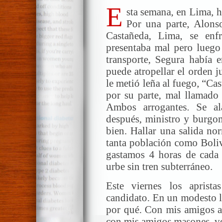
E
sta semana, en Lima, h
Por una parte, Alons
Castañeda, Lima, se enf
presentaba mal pero luego 
transporte, Segura había e
puede atropellar el orden j
le metió leña al fuego, “Cas
por su parte, mal llamado
Ambos arrogantes. Se a
después, ministro y burgom
bien. Hallar una salida no
tanta población como Boliv
gastamos 4 horas de cada
urbe sin tren subterráneo.
Este viernes los aprist
candidato. En un modesto l
por qué. Con mis amigos ap
con mis amigos masones, vo