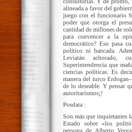
consultorías. Y de pronto,
alineada a favor del gobier
juego con el funcionario S
poder que otorga el pres
cantidad de millones de sole
para convencer a la opi
democrático? Eso pasa cua
político ni bancada. Adem
Leviatán achorado, c
Superintendencia que maña
ciencias políticas. Es dec
manera del turco Erdogan— 
de lo deseable. Y pensar q
autoritarismos¡!
Posdata :
Son más que inquietantes la
Estado sobre «los politó
persona de Alberto Verga