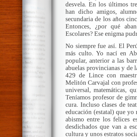
desvela. En los últimos t
han dicho amigos, alumn
secundaria de los años cinc
Entonces, ¿por qué aba
Escolares? Ese enigma pudre
No siempre fue así. El Per
más culto. Yo nací en Ab
popular, anterior a las ba
abuelas provincianas y de l
429 de Lince con maestra
Melitón Carvajal con profes
universal, matemáticas, qu
Teníamos profesor de gimna
cura. Incluso clases de te
educación (estatal) que yo 
abismo entre los felices e
desdichados que van a escu
cultura y unos estratos soc