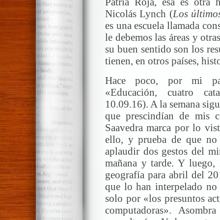
Patria Roja, esa es otra 
Nicolás Lynch (
Los últimos
es una escuela llamada const
le debemos las áreas y otra
su buen sentido son los re
tienen, en otros países, his
Hace poco, por mi part
«Educación, cuatro cata
10.09.16). A la semana sig
que prescindían de mis co
Saavedra marca por lo visto
ello, y prueba de que no 
aplaudir dos gestos del mi
mañana y tarde. Y luego, 
geografía para abril del 2
que lo han interpelado no 
solo por «los presuntos ac
computadoras». Asombra