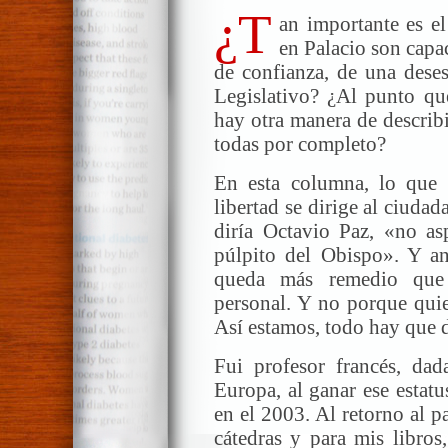
¿T
an importante es e
en Palacio son capac
de confianza, de una deses
Legislativo? ¿Al punto qu
hay otra manera de describ
todas por completo?
En esta columna, lo que
libertad se dirige al ciud
diría Octavio Paz, «no asp
púlpito del Obispo». Y a
queda más remedio que 
personal. Y no porque quier
Así estamos, todo hay que d
Fui profesor francés, dad
Europa, al ganar ese estat
en el 2003. Al retorno al p
cátedras y para mis libros