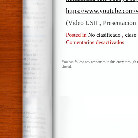
https://www.youtube.co
(Video USIL, Presentación
Posted in
No clasificado
,
clase 
Comentarios desactivados
en
Ironía,
idea
del
You can follow any responses to this entry through 
closed.
Estado,
humanid
Luis
Bedoya
Reyes