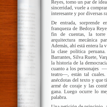
Reyes, tomo un par de ideas
sinceridad, vuele a compra
interesante y por diversas r
De entrada, sorprende en
franqueza de Bedoya Reyes
fin de cuentas, la torr
arquitectura mecánica pa
Además, ahí está entera la 
la clase política peruana
Barrantes, Silva Ruete, Varg
la historia de la democracia
cuanto a los personajes —e
teatro—, están tal cuales
anécdotas del texto y que t
armé de coraje y las conté
gana. Luego ocurre lo me
palabra.
Una petición de principio. 