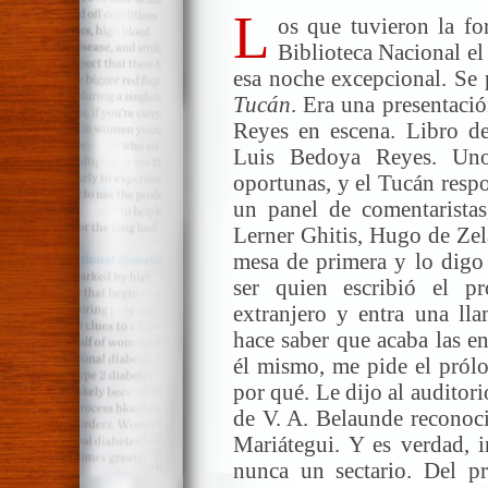
L
os que tuvieron la for
Biblioteca Nacional el
esa noche excepcional. Se 
Tucán
. Era una presentaci
Reyes en escena. Libro d
Luis Bedoya Reyes. Uno 
oportunas, y el Tucán resp
un panel de comentarista
Lerner Ghitis, Hugo de Zel
mesa de primera y lo digo 
ser quien escribió el p
extranjero y entra una l
hace saber que acaba las e
él mismo, me pide el prólo
por qué. Le dijo al auditor
de V. A. Belaunde reconoci
Mariátegui. Y es verdad, i
nunca un sectario. Del p