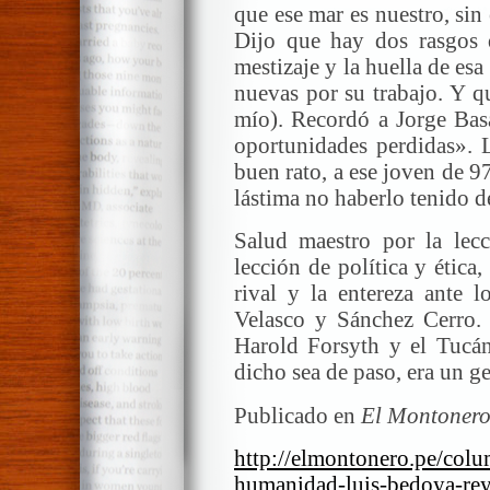
que ese mar es nuestro, si
Dijo que hay dos rasgos q
mestizaje y la huella de es
nuevas por su trabajo. Y q
mío). Recordó a Jorge Basa
oportunidades perdidas». 
buen rato, a ese joven de 9
lástima no haberlo tenido d
Salud maestro por la lec
lección de política y ética, 
rival y la entereza ante l
Velasco y Sánchez Cerro. 
Harold Forsyth y el Tucán
dicho sea de paso, era un g
Publicado en
El Montonero
http://elmontonero.pe/colu
humanidad-luis-bedoya-re