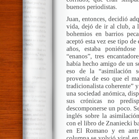
buenos periodistas.
Juan, entonces, decidió adq
vida, dejó de ir al club, a 
bohemios en barrios peca
aceptó esta vez ese tipo de
años, estaba poniéndos
“enanos”, tres encantadore
había hecho amigo de un so
eso de la “asimilación s
provenía de eso que el ma
tradicionalista coherente” y
una sociedad anómica, dispe
sus crónicas no predis
descomponerse un poco. Se 
inglés sobre la asimilaci
con el libro de Znaniecki b
en El Romano y en antro
columna se volvió viral en 