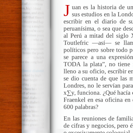
J
uan es la historia de u
sus estudios en la Lon
escribir en el diario de s
peruanísima, o sea que des
al Perú a mitad del siglo
Toutlefric —así— se llam
políticos pero sobre todo p
se parece a una expresión
TODA la plata”, no tiene 
lleno a su oficio, escribir 
se dio cuenta de que las 
Londres, no le servían par
x∑y, funciona. ¿Qué hacía 
Fraenkel en esa oficina en
600 palabras?
En las reuniones de famili
de cifras y negocios, pero é
o excesivamente coloquial. 