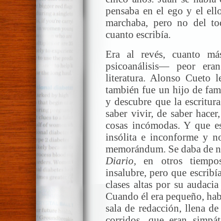
pensaba en el ego y el ell
marchaba, pero no del t
cuanto escribía.
Era al revés, cuanto má
psicoanálisis— peor er
literatura. Alonso Cueto l
también fue un hijo de fami
y descubre que la escritura
saber vivir, de saber hacer
cosas incómodas. Y que eso
insólita e inconforme y no
memorándum. Se daba de nar
Diario,
en otros tiempos
insalubre, pero que escrib
clases altas por su audaci
Cuando él era pequeño, habí
sala de redacción, llena d
corridos, que eran simpát