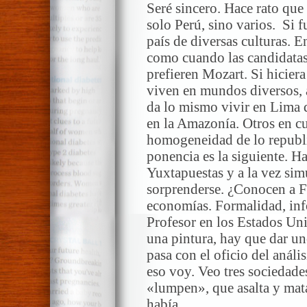
Seré sincero. Hace rato que
solo Perú, sino varios. Si f
país de diversas culturas. E
como cuando las candidatas
prefieren Mozart. Si hiciera
viven en mundos diversos, 
da lo mismo vivir en Lima 
en la Amazonía. Otros en cul
homogeneidad de lo republi
ponencia es la siguiente. H
Yuxtapuestas y a la vez sim
sorprenderse. ¿Conocen a F
economías. Formalidad, inf
Profesor en los Estados Uni
una pintura, hay que dar un
pasa con el oficio del anális
eso voy. Veo tres sociedades
«lumpen», que asalta y mata
había.