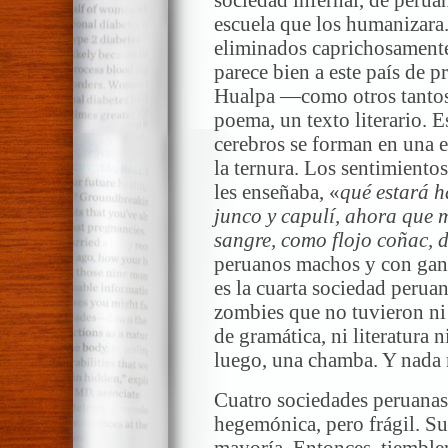
sociedad infernal, de peru
escuela que los humanizara
eliminados caprichosamente
parece bien a este país de 
Hualpa —como otros tanto
poema, un texto literario. 
cerebros se forman en una 
la ternura. Los sentimiento
les enseñaba, «
qué estará h
junco y capulí, ahora que 
sangre, como flojo coñac, 
peruanos machos y con gana
es la cuarta sociedad perua
zombies que no tuvieron ni c
de gramática, ni literatura 
luego, una chamba. Y nada 
Cuatro sociedades peruanas
hegemónica, pero frágil. Su 
mayoría. Entonces, tiemblen