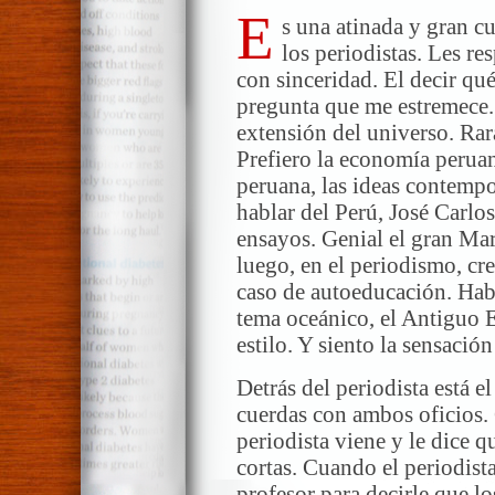
E
s una atinada y gran c
los periodistas. Les 
con sinceridad. El decir qué
pregunta que me estremece. 
extensión del universo. Rar
Prefiero la economía peruana
peruana, las ideas contemp
hablar del Perú, José Carlo
ensayos. Genial el gran Mar
luego, en el periodismo, cr
caso de autoeducación. Habl
tema oceánico, el Antiguo E
estilo. Y siento la sensació
Detrás del periodista está 
cuerdas con ambos oficios. 
periodista viene y le dice q
cortas. Cuando el periodista
profesor para decirle que lo