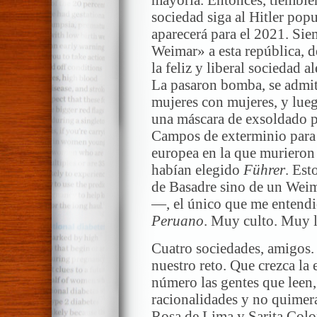
sociedad siga al Hitler popu
aparecerá para el 2021. Si
Weimar» a esta república, d
la feliz y liberal sociedad 
La pasaron bomba, se admit
mujeres con mujeres, y lue
una máscara de exsoldado p
Campos de exterminio para 
europea en la que murieron 
habían elegido
Führer
. Est
de Basadre sino de un Wei
—, el único que me entendi
Peruano
. Muy culto. Muy 
Cuatro sociedades, amigos.
nuestro reto. Que crezca la
número las gentes que leen
racionalidades y no quimera
Rosa de Lima y Sarita Coloni