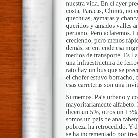
nuestra vida. En el ayer pre
costa, Paracas, Chimú, no e
quechuas, aymaras y chancas
queridos y amados valles an
peruano. Pero aclaremos. La
creciendo, pero menos rápid
demás, se entiende esa migr
medios de transporte. Es ll
una infraestructura de ferro
rato hay un bus que se preci
el chofer estuvo borracho, 
esas carreteras son una invit
Sumemos. País urbano y cos
mayoritariamente alfabeto. 
dicen un 5%, otros un 13%. 
somos un país de analfabet
pobreza ha retrocedido. Y d
se ha incrementado por tres