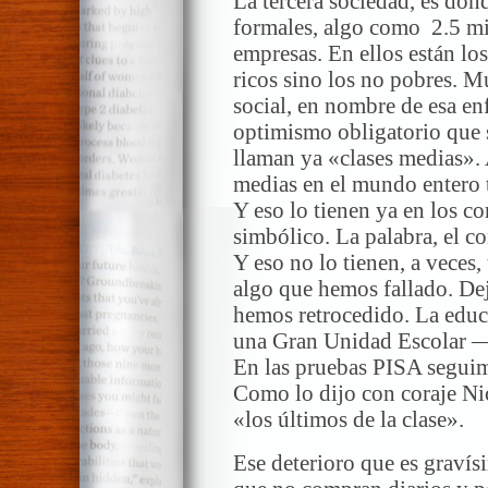
La tercera sociedad, es don
formales, algo como 2.5 mi
empresas. En ellos están l
ricos sino los no pobres. M
social, en nombre de esa en
optimismo obligatorio que s
llaman ya «clases medias». 
medias en el mundo entero t
Y eso lo tienen ya en los co
simbólico. La palabra, el 
Y eso no lo tienen, a vece
algo que hemos fallado. De
hemos retrocedido. La educ
una Gran Unidad Escolar —
En las pruebas PISA seguimo
Como lo dijo con coraje Ni
«los últimos de la clase».
Ese deterioro que es gravís