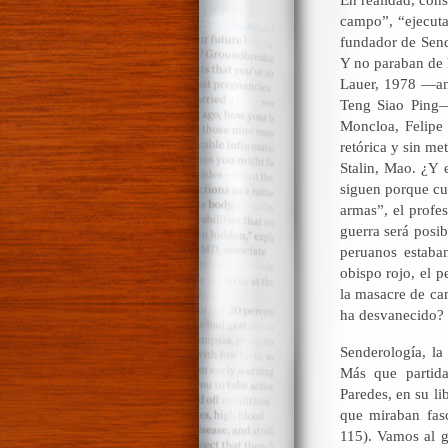
campo”, “ejecuta
fundador de Sen
Y no paraban de h
Lauer, 1978 —ant
Teng Siao Ping—
Moncloa, Felipe 
retórica y sin me
Stalin, Mao. ¿Y 
siguen porque cua
armas”, el profe
guerra será posi
peruanos estaban
obispo rojo, el 
la masacre de cam
ha desvanecido?
Senderología, la 
Más que partida
Paredes, en su li
que miraban fas
115). Vamos al g