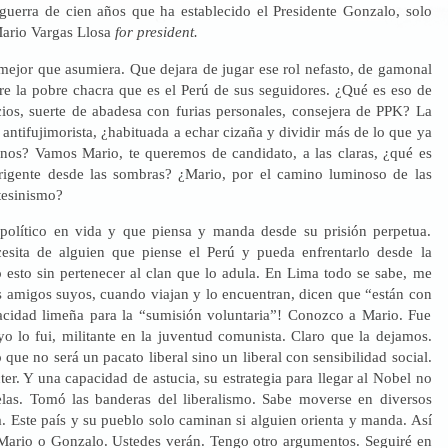
a guerra de cien años que ha establecido el Presidente Gonzalo, solo
Mario Vargas Llosa
for president.
 mejor que asumiera. Que dejara de jugar ese rol nefasto, de gamonal
re la pobre chacra que es el Perú de sus seguidores. ¿Qué es eso de
ios, suerte de abadesa con furias personales, consejera de PPK? La
 antifujimorista, ¿habituada a echar cizaña y dividir más de lo que ya
anos? Vamos Mario, te queremos de candidato, a las claras, ¿qué es
rigente desde las sombras? ¿Mario, por el camino luminoso de las
tesinismo?
político en vida y que piensa y manda desde su prisión perpetua.
esita de alguien que piense el Perú y pueda enfrentarlo desde la
o esto sin pertenecer al clan que lo adula. En Lima todo se sabe, me
 amigos suyos, cuando viajan y lo encuentran, dicen que “están con
cidad limeña para la “sumisión voluntaria”! Conozco a Mario. Fue
o lo fui, militante en la juventud comunista. Claro que la dejamos.
 que no será un pacato liberal sino un liberal con sensibilidad social.
ter. Y una capacidad de astucia, su estrategia para llegar al Nobel no
las. Tomó las banderas del liberalismo. Sabe moverse en diversos
. Este país y su pueblo solo caminan si alguien orienta y manda. Así
Mario o Gonzalo. Ustedes verán. Tengo otro argumentos. Seguiré en