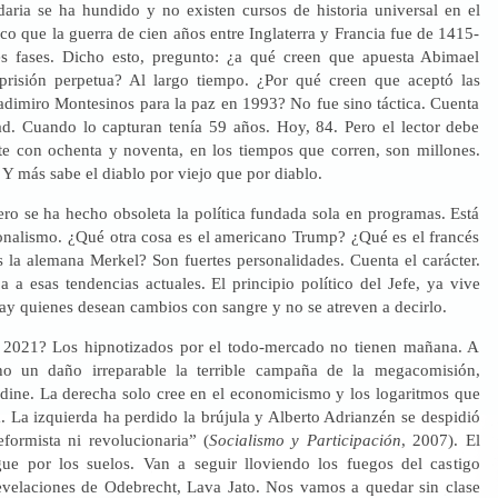
aria se ha hundido y no existen cursos de historia universal en el
ico que la guerra de cien años entre Inglaterra y Francia fue de 1415-
es fases. Dicho esto, pregunto: ¿a qué creen que apuesta Abimael
risión perpetua? Al largo tiempo. ¿Por qué creen que aceptó las
adimiro Montesinos para la paz en 1993? No fue sino táctica. Cuenta
d. Cuando lo capturan tenía 59 años. Hoy, 84. Pero el lector debe
te con ochenta y noventa, en los tiempos que corren, son millones.
) Y más sabe el diablo por viejo que por diablo.
ro se ha hecho obsoleta la política fundada sola en programas. Está
sonalismo. ¿Qué otra cosa es el americano Trump? ¿Qué es el francés
la alemana Merkel? Son fuertes personalidades. Cuenta el carácter.
 a esas tendencias actuales. El principio político del Jefe, ya vive
ay quienes desean cambios con sangre y no se atreven a decirlo.
l 2021? Los hipnotizados por el todo-mercado no tienen mañana. A
o un daño irreparable la terrible campaña de la megacomisión,
ine. La derecha solo cree en el economicismo y los logaritmos que
. La izquierda ha perdido la brújula y Alberto Adrianzén se despidió
eformista ni revolucionaria” (
Socialismo y Participación
, 2007). El
igue por los suelos. Van a seguir lloviendo los fuegos del castigo
revelaciones de Odebrecht, Lava Jato. Nos vamos a quedar sin clase