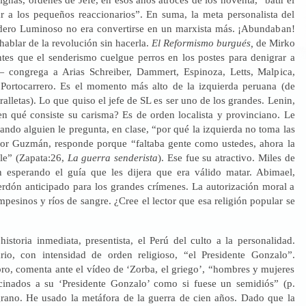
r a los pequeños reaccionarios”. En suma, la meta personalista del
dero Luminoso no era convertirse en un marxista más. ¡Abundaban!
ablar de la revolución sin hacerla.
El Reformismo burgués,
de Mirko
es que el senderismo cuelgue perros en los postes para denigrar a
 congrega a Arias Schreiber, Dammert, Espinoza, Letts, Malpica,
Portocarrero. Es el momento más alto de la izquierda peruana (de
tralletas). Lo que quiso el jefe de SL es ser uno de los grandes. Lenin,
en qué consiste su carisma? Es de orden localista y provinciano. Le
ndo alguien le pregunta, en clase, “por qué la izquierda no toma las
sor Guzmán, responde porque “faltaba gente como ustedes, ahora la
ble” (Zapata:26,
La guerra senderista
). Ese fue su atractivo. Miles de
 esperando el guía que les dijera que era válido matar. Abimael,
perdón anticipado para los grandes crímenes. La autorización moral a
pesinos y ríos de sangre. ¿Cree el lector que esa religión popular se
historia inmediata, presentista, el Perú del culto a la personalidad.
rio, con intensidad de orden religioso, “el Presidente Gonzalo”.
bro, comenta ante el vídeo de ‘Zorba, el griego’, “hombres y mujeres
cinados a su ‘Presidente Gonzalo’ como si fuese un semidiós” (p.
rano. He usado la metáfora de la guerra de cien años. Dado que la