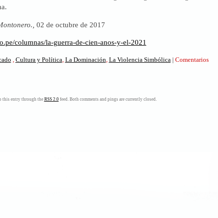
a.
Montonero.,
02 de octubre de 2017
ro.pe/columnas/la-guerra-de-cien-anos-y-el-2021
icado
,
Cultura y Política
,
La Dominación
,
La Violencia Simbólica
|
Comentarios
 this entry through the
RSS 2.0
feed. Both comments and pings are currently closed.