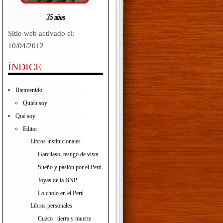
Sitio web activado el:
10/04/2012
ÍNDICE
Bienvenido
Quién soy
Qué soy
Editor
Libros institucionales
Garcilaso, testigo de vista
Sueño y pasión por el Perú
Joyas de la BNP
Lo cholo en el Perú
Libros personales
Cuzco : tierra y muerte