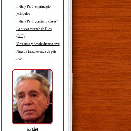
India y Perú: el principio
jerárquico
India y Perú: ¿castas o clases?
La nueva tournée de Dios
(R.T.)
Virreinato y desobediencia civil
Nuestra falaz leyenda de país
rico