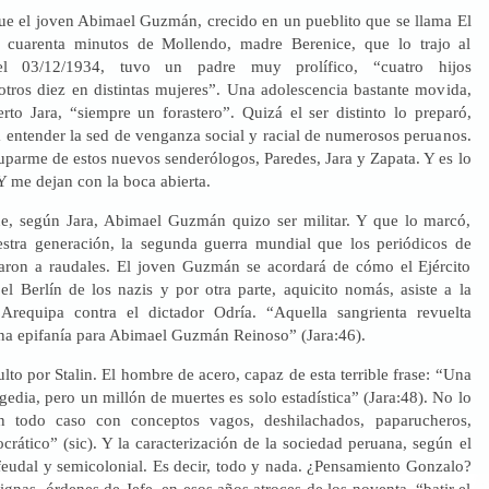
e el joven Abimael Guzmán, crecido en un pueblito que se llama El
a cuarenta minutos de Mollendo, madre Berenice, que lo trajo al
l 03/12/1934, tuvo un padre muy prolífico, “cuatro hijos
otros diez en distintas mujeres”. Una adolescencia bastante movida,
o Jara, “siempre un forastero”. Quizá el ser distinto lo preparó,
a entender la sed de venganza social y racial de numerosos peruanos.
parme de estos nuevos senderólogos, Paredes, Jara y Zapata. Y es lo
Y me dejan con la boca abierta.
e, según Jara, Abimael Guzmán quizo ser militar. Y que lo marcó,
stra generación, la segunda guerra mundial que los periódicos de
aron a raudales. El joven Guzmán se acordará de cómo el Ejército
el Berlín de los nazis y por otra parte, aquicito nomás, asiste a la
 Arequipa contra el dictador Odría. “Aquella sangrienta revuelta
na epifanía para Abimael Guzmán Reinoso” (Jara:46).
ulto por Stalin. El hombre de acero, capaz de esta terrible frase: “Una
gedia, pero un millón de muertes es solo estadística” (Jara:48). No lo
n todo caso con conceptos vagos, deshilachados, paparucheros,
crático” (sic). Y la caracterización de la sociedad peruana, según el
eudal y semicolonial. Es decir, todo y nada. ¿Pensamiento Gonzalo?
ignas, órdenes de Jefe, en esos años atroces de los noventa, “batir el