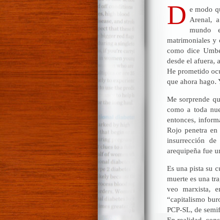
D
e modo qu
Arenal, 
mundo e
matrimoniales y 
como dice Umbert
desde el afuera, 
He prometido ocu
que ahora hago. 
Me sorprende qu
como a toda nue
entonces, inform
Rojo penetra en 
insurrección de
arequipeña fue u
Es una pista su c
muerte es una tra
veo marxista, e
“capitalismo buro
PCP-SL, de semif
En realidad, cons