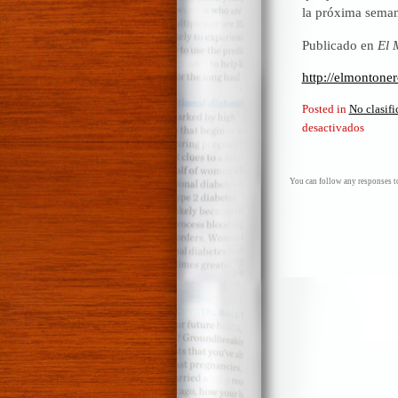
la próxima seman
Publicado en
El 
http://elmontone
Posted in
No clasif
en
desactivados
La
guerra
de
You can follow any responses to
cien
años
y
el
2021