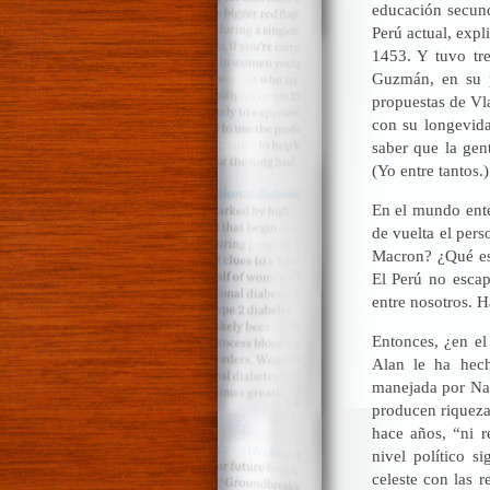
educación secund
Perú actual, expl
1453. Y tuvo tr
Guzmán, en su p
propuestas de Vl
con su longevida
saber que la gen
(Yo entre tantos.
En el mundo ente
de vuelta el per
Macron? ¿Qué es 
El Perú no escapa
entre nosotros. H
Entonces, ¿en e
Alan le ha hech
manejada por Nad
producen riqueza
hace años, “ni r
nivel político s
celeste con las 