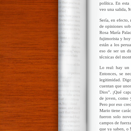
política. En est
veo una salida, 
Sería, en efecto,
de opiniones sob
Rosa María Palac
fujimorista y hoy
están a los peru
eso de ser un di
técnicas del mon
Lo real: hay un 
Entonces, se nec
legitimidad. Dig
cuentan que unos
Dios”. ¡Qué capa
de joven, como y
Pero por eso creo
Mario tiene carác
fueron solo nove
campos de fuerza
que ya saben, o 