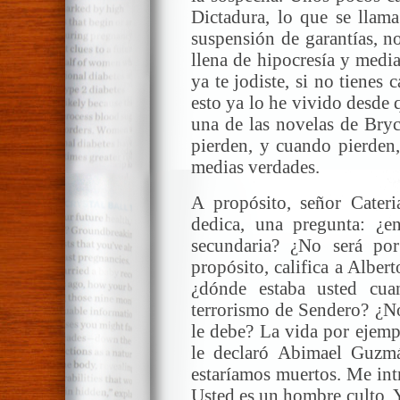
Dictadura, lo que se llama
suspensión de garantías, no
llena de hipocresía y medi
ya te jodiste, si no tienes 
esto ya lo he vivido desde
una de las novelas de Bry
pierden, y cuando pierden,
medias verdades.
A propósito, señor Cateri
dedica, una pregunta: ¿e
secundaria? ¿No será po
propósito, califica a Alber
¿dónde estaba usted cu
terrorismo de Sendero? ¿No
le debe? La vida por ejemp
le declaró Abimael Guzmá
estaríamos muertos. Me int
Usted es un hombre culto. 