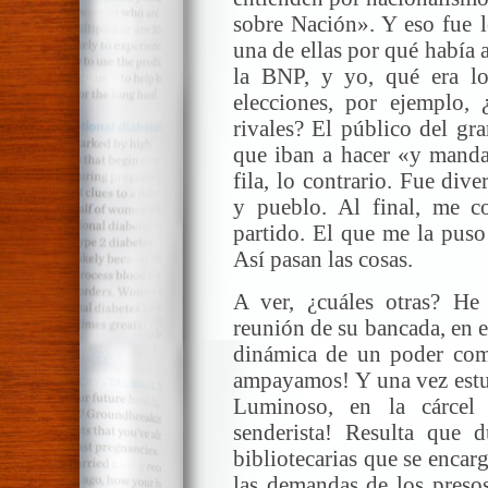
sobre Nación». Y eso fue l
una de ellas por qué había
la BNP, y yo, qué era lo
elecciones, por ejemplo, ¿
rivales? El público del gra
que iban a hacer «y mandar
fila, lo contrario. Fue dive
y pueblo. Al final, me c
partido. El que me la puso
Así pasan las cosas.
A ver, ¿cuáles otras? He
reunión de su bancada, en e
dinámica de un poder como
ampayamos! Y una vez estu
Luminoso, en la cárcel
senderista! Resulta que 
bibliotecarias que se encar
las demandas de los preso