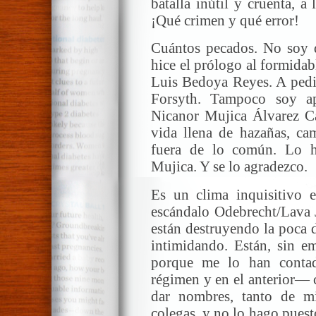
batalla inútil y cruenta, 
¡Qué crimen y qué error!
Cuántos pecados. No soy d
hice el prólogo al formidab
Luis Bedoya Reyes. A pedi
Forsyth. Tampoco soy ap
Nicanor Mujica Álvarez C
vida llena de hazañas, ca
fuera de lo común. Lo h
Mujica. Y se lo agradezco.
Es un clima inquisitivo e
escándalo Odebrecht/Lava 
están destruyendo la poca 
intimidando. Están, sin em
porque me lo han conta
régimen y en el anterior— 
dar nombres, tanto de m
colegas, y no lo hago puest