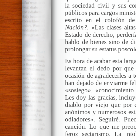
la sociedad civil y sus co
públicos para cargos minis
escrito en el colofón d
Nación?.
«Las clases altas
Estado de derecho, perderí
hablo de bienes sino de di
prolongar su estatus poscol
Es hora de acabar esta larg
levantan el dedo por que
ocasión de agradecerles a 
han dejado de enviarme fel
«sosiego», «conocimiento 
Les doy las gracias, inclu
diablo por viejo que por d
anónimos y numerosos está
odiadores». Seguiré. Pue
canción. Lo que me preocup
feroz sectarismo. La int