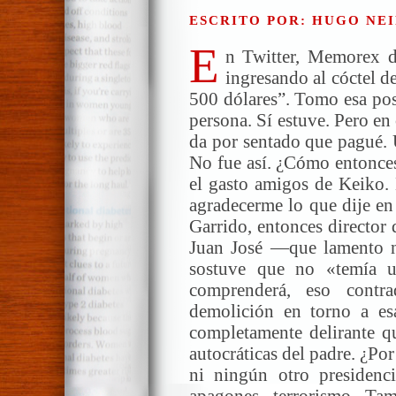
ESCRITO POR: HUGO NEI
E
n Twitter, Memorex d
ingresando al cóctel d
500 dólares”. Tomo esa po
persona. Sí estuve. Pero en 
da por sentado que pagué.
No fue así. ¿Cómo entonces
el gasto amigos de Keiko. 
agradecerme lo que dije en
Garrido, entonces director
Juan José —que lamento n
sostuve que no «temía 
comprenderá, eso contr
demolición en torno a esa
completamente delirante que
autocráticas del padre. ¿Por
ni ningún otro presidenc
apagones, terrorismo. Ta