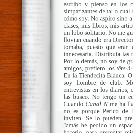
escribo y pienso en los c
simpatizantes de tal o cual 
cómo soy. No aspiro sino a
clases, mis libros, mis artí
un lobo solitario. No me gu
llovían cuando era Director
tomaba, puesto que eran 
innecesaria. Distribuía las 
Por lo demás, no soy de g
amigos, prefiero los
tête-à-
En la Tiendecita Blanca. O
soy hombre de club. Me 
entrevistas en los diarios, 
las busco. No tengo un e
Cuando
Canal N
me ha lla
no es porque Perico de 
inviten. Se lo pueden preg
Jamás he pedido un espac
hacerlo, para presentar mi