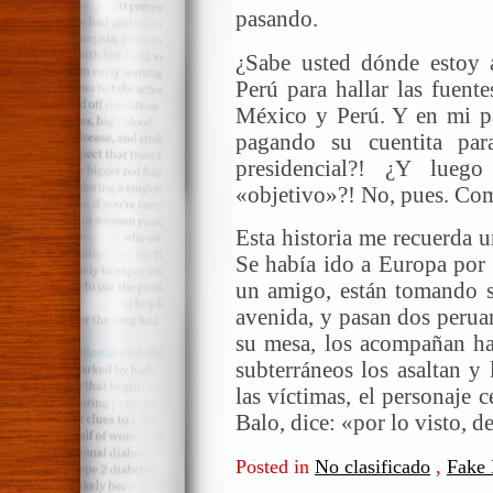
pasando.
¿Sabe usted dónde estoy a
Perú para hallar las fuent
México y Perú. Y en mi pa
pagando su cuentita par
presidencial?! ¿Y lueg
«objetivo»?! No, pues. Co
Esta historia me recuerda 
Se había ido a Europa por 
un amigo, están tomando 
avenida, y pasan dos perua
su mesa, los acompañan has
subterráneos los asaltan y
las víctimas, el personaje c
Balo, dice: «por lo visto, d
Posted in
No clasificado
,
Fake