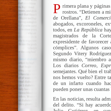
P
rimera plana y páginas 
rostros. “Detienen a mi
de Orellana”,
El Comerci
abogados, excoroneles, ex
todos, en
La República
hay
magistrados de la Cort
expresidente de favorecer
cómplices”. Algunos caso
Segundo Vitery Rodríguez
mismo diario, “miembro ac
Los diarios
Correo
,
Expr
semejantes. Qué bien el tra
nos hemos vuelto? Entre ta
de un infarto cuando ha
pueden poner unas cuantas 
En las noticias, resulta adm
del delito. “Si hay acuerd
Julio Gutiérrez, en sup