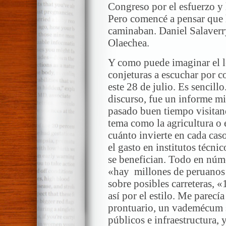
Congreso por el esfuerzo y 
Pero comencé a pensar que
caminaban. Daniel Salaverr
Olaechea.
Y como puede imaginar el le
conjeturas a escuchar por c
este 28 de julio. Es sencill
discurso, fue un informe mi
pasado buen tiempo visitand
tema como la agricultura o e
cuánto invierte en cada caso
el gasto en institutos técni
se benefician. Todo en núm
«hay millones de peruanos s
sobre posibles carreteras,
así por el estilo. Me parecí
prontuario, un vademécum so
públicos e infraestructura,