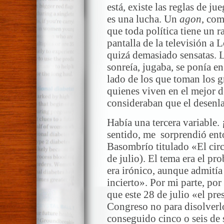
está, existe las reglas de ju
es una lucha. Un
agon
, com
que toda política tiene un r
pantalla de la televisión a 
quizá demasiado sensatas. L
sonreía, jugaba, se ponía en
lado de los que toman los g
quienes viven en el mejor 
consideraban que el desenla
Había una tercera variable. 
sentido, me sorprendió ento
Basombrío titulado «El circo
de julio). El tema era el pr
era irónico, aunque admitía 
incierto». Por mi parte, po
que este 28 de julio «el pre
Congreso no para disolverlo
conseguido cinco o seis de 