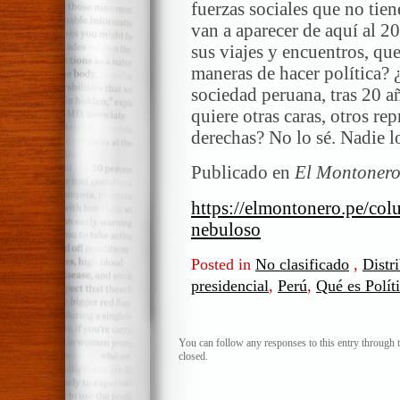
fuerzas sociales que no tie
van a aparecer de aquí al 2
sus viajes y encuentros, que
maneras de hacer política? 
sociedad peruana, tras 20 
quiere otras caras, otros rep
derechas? No lo sé. Nadie l
Publicado en
El Montonero
https://elmontonero.pe/colu
nebuloso
Posted in
No clasificado
,
Distr
presidencial
,
Perú
,
Qué es Polít
You can follow any responses to this entry through 
closed.