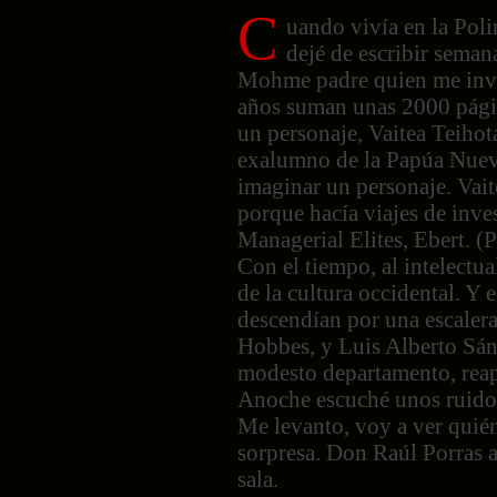
C
uando vivía en la Poli
dejé de escribir sema
Mohme padre quien me invit
años suman unas 2000 página
un personaje, Vaitea Teihot
exalumno de la Papúa Nueva
imaginar un personaje. Vait
porque hacía viajes de inve
Managerial Elites, Ebert. (
Con el tiempo, al intelectu
de la cultura occidental. Y 
descendían por una escaler
Hobbes, y Luis Alberto Sán
modesto departamento, reap
Anoche escuché unos ruidos 
Me levanto, voy a ver quién 
sorpresa. Don Raúl Porras a
sala.