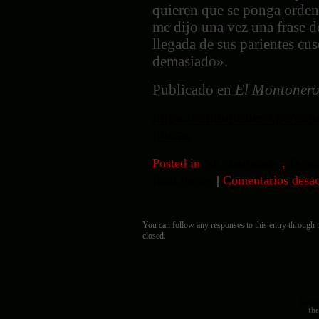
quieren que se ponga orden
me dijo una vez una frase de
llegada de sus parientes c
demasiado».
Publicado en
El Montonero
https://elmontonero.pe/col
porras
Posted in
No clasificado
,
Demo
Raúl Porras
|
Comentarios desac
You can follow any responses to this entry through 
closed.
Copy
th