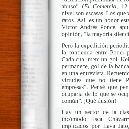
abuso” (
El Comercio
, 12
nivel son escasas. Los que 
raros. Así, es un honor esta
Víctor Andrés Ponce, apue
opinión, “la mayoría silenci
Pero la expedición periodí
la contienda entre Poder p
Cada cual mete un gol. Kei
permanece, gol de la banca
en una entrevista. Recuerdo
virtudes que no tiene 
empresas”. Pensé que pen
ocuparía de lo que se ocup
común”. ¡Qué ilusión!
Hay un sector de la clase
incómodo fiscal Chávarr
implicados por Lava Jato,