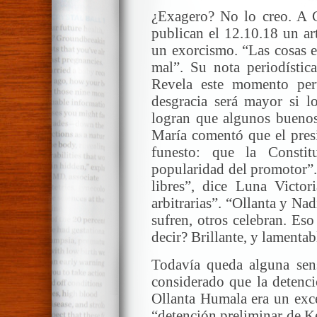
¿Exagero? No lo creo. A 
publican el 12.10.18 un art
un exorcismo. “Las cosas e
mal”. Su nota periodístic
Revela este momento per
desgracia será mayor si l
logran que algunos bueno
María comentó que el presi
funesto: que la Consti
popularidad del promotor”.
libres”, dice Luna Victori
arbitrarias”. “Ollanta y N
sufren, otros celebran. Es
decir? Brillante, y lamentab
Todavía queda alguna sens
considerado que la detenc
Ollanta Humala era un exce
“detención preliminar de K