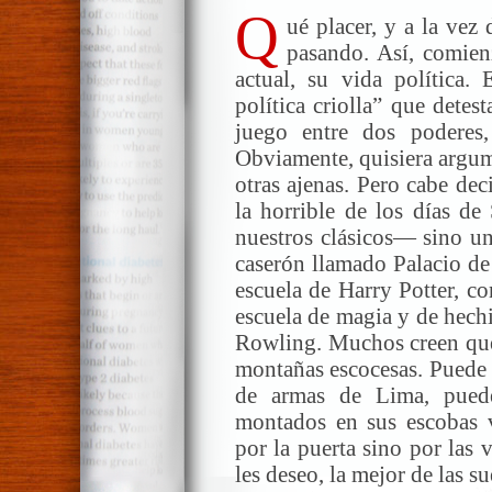
Q
ué placer, y a la vez 
pasando. Así, comien
actual, su vida política. 
política criolla” que detes
juego entre dos poderes,
Obviamente, quisiera argume
otras ajenas. Pero cabe dec
la horrible de los días d
nuestros clásicos— sino un
caserón llamado Palacio de
escuela de Harry Potter, c
escuela de magia y de hechic
Rowling. Muchos creen que 
montañas escocesas. Puede s
de armas de Lima, puede
montados en sus escobas v
por la puerta sino por las
les deseo, la mejor de las su