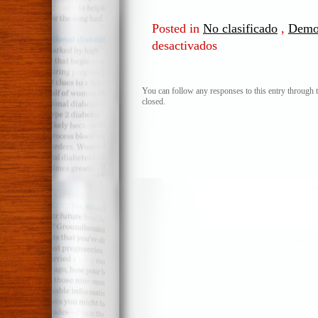
Posted in
No clasificado
,
Democ
desactivados
en
Magia
negra
y
You can follow any responses to this entry through 
closed.
política
criolla