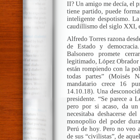
II? Un amigo me decía, el pr
tiene partido, puede form
inteligente despotismo. L
caudillismo del siglo XXI, e
Alfredo Torres razona desde
de Estado y democracia.
Balsonero promete cerr
legitimado, López Obrador 
están rompiendo con la polí
todas partes” (Moisés 
mandatario crece 16 p
14.10.18). Una desconocida
presidente. “Se parece a L
pero por si acaso, da un
necesitaba deshacerse del
monopolio del poder dura
Perú de hoy. Pero no veo a
de sus “civilistas”, de aq