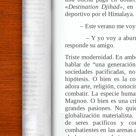
«
Destination Djihad»,
en
deportivo por el Himalaya
– Este verano me voy al y
– Y yo voy a aburrirme
responde su amigo.
Triste modernidad. En ambo
hablar de “una generación
sociedades pacificadas, no
hipótesis. O bien es la 
adora arte, religión, conoc
combatir. La especie huma
Magnon. O bien es una cris
grandes pasiones. No qui
globalización materialist
de seres pacíficos y co
combatientes en las arenas 