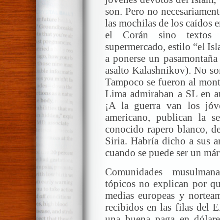
son. Pero no necesariament
las mochilas de los caídos 
el Corán sino textos 
supermercado, estilo “el Isl
a ponerse un pasamontaña 
asalto Kalashnikov). No so
Tampoco se fueron al monte
Lima admiraban a SL en au
¡A la guerra van los jó
americano, publican la 
conocido rapero blanco, d
Siria. Habría dicho a sus
cuando se puede ser un márt
Comunidades musulmanas
tópicos no explican por qu
medias europeas y norteam
recibidos en las filas del 
una buena paga en dólar