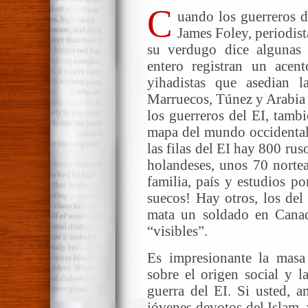
C
uando los guerreros d
James Foley, periodist
su verdugo dice algunas
entero registran un acent
yihadistas que asedian l
Marruecos, Túnez y Arabia 
los guerreros del EI, tamb
mapa del mundo occidental.
las filas del EI hay 800 ru
holandeses, unos 70 norte
familia, país y estudios po
suecos! Hay otros, los del
mata un soldado en Canadá
“visibles”.
Es impresionante la masa
sobre el origen social y l
guerra del EI. Si usted, a
jóvenes devotos del Islam, 