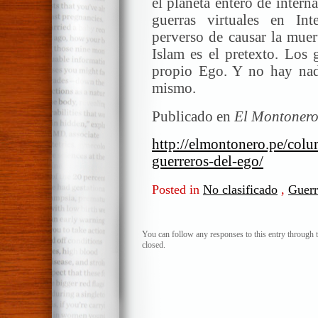
el planeta entero de inter
guerras virtuales en In
perverso de causar la muer
Islam es el pretexto. Los 
propio Ego. Y no hay nad
mismo.
Publicado en
El Montonero
http://elmontonero.pe/col
guerreros-del-ego/
Posted in
No clasificado
,
Guerr
You can follow any responses to this entry through 
closed.