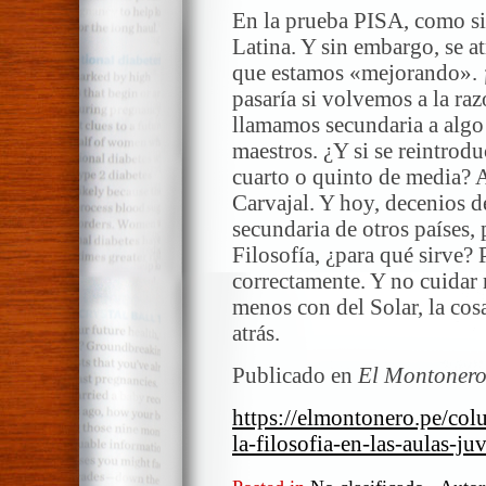
En la prueba PISA, como si
Latina. Y sin embargo, se a
que estamos «mejorando». ¡
pasaría si volvemos a la ra
llamamos secundaria a algo s
maestros. ¿Y si se reintrodu
cuarto o quinto de media? A
Carvajal. Y hoy, decenios d
secundaria de otros países,
Filosofía, ¿para qué sirve? 
correctamente. Y no cuidar 
menos con del Solar, la cos
atrás.
Publicado en
El Montonero
https://elmontonero.pe/col
la-filosofia-en-las-aulas-ju