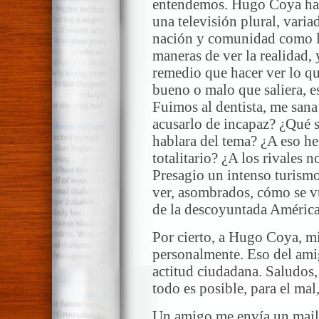
entendemos. Hugo Coya habí
una televisión plural, vari
nación y comunidad como la
maneras de ver la realidad,
remedio que hacer ver lo que
bueno o malo que saliera, e
Fuimos al dentista, me sana
acusarlo de incapaz? ¿Qué s
hablara del tema? ¿A eso h
totalitario? ¿A los rivales n
Presagio un intenso turismo
ver, asombrados, cómo se vue
de la descoyuntada América
Por cierto, a Hugo Coya, m
personalmente. Eso del ami
actitud ciudadana. Saludos,
todo es posible, para el mal
Un amigo me envía un mail