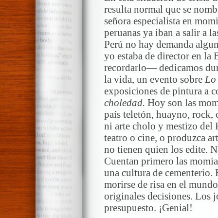
resulta normal que se nombr
señora especialista en mom
peruanas ya iban a salir a l
Perú no hay demanda alguna
yo estaba de director en l
recordarlo— dedicamos dura
la vida, un evento sobre
Lo
exposiciones de pintura a 
choledad.
Hoy son las momi
país teletón, huayno, rock, 
ni arte cholo y mestizo del
teatro o cine, o produzca ar
no tienen quien los edite. N
Cuentan primero las momia
una cultura de cementerio.
morirse de risa en el mundo
originales decisiones. Los 
presupuesto. ¡Genial!