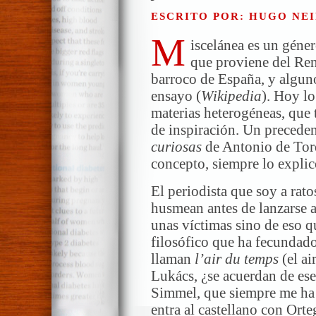
ESCRITO POR: HUGO NEI
M
iscelánea es un géner
que proviene del Ren
barroco de España, y algun
ensayo (
Wikipedia
). Hoy l
materias heterogéneas, que
de inspiración. Un preceden
curiosas
de Antonio de Tor
concepto, siempre lo explic
El periodista que soy a rato
husmean antes de lanzarse a
unas víctimas sino de eso q
filosófico que ha fecundado
llaman
l’air du temps
(el ai
Lukács, ¿se acuerdan de ese
Simmel, que siempre me ha 
entra al castellano con Orte