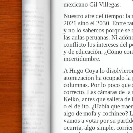
mexicano Gil Villegas.
Nuestro aire del tiempo: la
2021 sino el 2030. Entre t
y no lo sabemos porque se d
las aulas peruanas. Ni adó
conflicto los intereses del 
y de educación. ¿Cómo conc
incertidumbre.
A Hugo Coya lo disolvieron
atomización ha ocupado la 
columnas. Por lo poco que s
correcto. Las cámaras de la
Keiko, antes que saliera de 
o el delito. ¿Había que trae
algo de mofa y cochineo? L
vamos a votar por su partid
ocurría, algo simple, corri