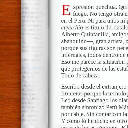
E
xpresión quechua. Quier
fuego. No tengo otra m
en el Perú. Ni para unos ni 
cuyuchiq
es título del catá
Alberto Quintanilla, amigo
abanquino—, gran artista, pi
porque sus figuras son pece
infernales, todos dentro 
Eso me parece la situación 
que protegernos de las estaf
Todo de cabeza.
Escribo desde el extranjero
fronteras porque la tecnolog
Leo desde Santiago los diar
también sintonizo Perú Mág
por cable. Sin contar con la
Y como lo he dicho en otro
cerca de los astrónomos. El