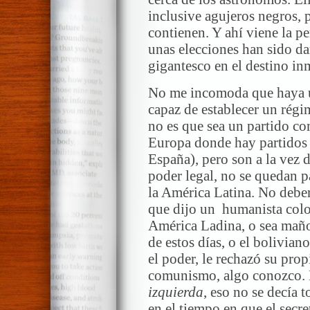
inclusive agujeros negros, 
contienen. Y ahí viene la pe
unas elecciones han sido d
gigantesco en el destino in
No me incomoda que haya un
capaz de establecer un régi
no es que sea un partido c
Europa donde hay partidos c
España), pero son a la vez d
poder legal, no se quedan p
la América Latina. No deber
que dijo un humanista co
América Ladina, o sea maño
de estos días, o el bolivia
el poder, le rechazó su pro
comunismo, algo conozco. 
izquierda
, eso no se decía 
en el tiempo en que el secre