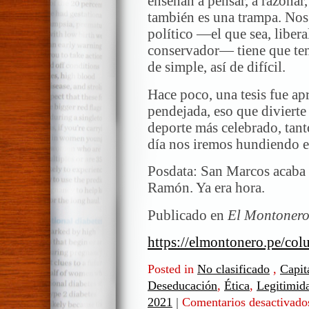
enseñan a pensar, a razonar, 
también es una trampa. Nos
político —el que sea, liber
conservador— tiene que ten
de simple, así de difícil.
Hace poco, una tesis fue ap
pendejada, eso que divierte
deporte más celebrado, tant
día nos iremos hundiendo en
Posdata: San Marcos acaba d
Ramón. Ya era hora.
Publicado en
El Montoner
https://elmontonero.pe/co
Posted in
No clasificado
,
Capit
Deseducación
,
Ética
,
Legitimid
2021
|
Comentarios desactivado