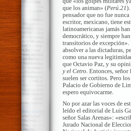
que «los golpes militares ya
que los animan» (
Perú.21
)
pensador que no fue nunca p
escritor, mexicano, tiene est
latinoamericanas jamás han 
democrático, y siempre han
transitorios de excepción».
absolver a las dictaduras, 
como una nueva legitimida
que Octavio Paz, y su opini
y el Cetro
. Entonces, señor
suelen ser cortitos. Pero lo
Palacio de Gobierno de Lima
espero equivocarme.
No por azar las voces de es
leído el editorial de Luis 
señor Salas Arenas»: «escri
Jurado Nacional de Eleccion