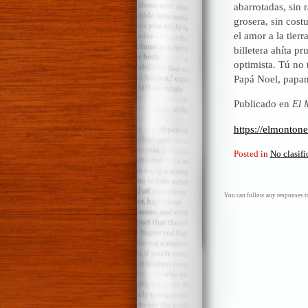
abarrotadas, sin 
grosera, sin cost
el amor a la tierr
billetera ahíta p
optimista. Tú no 
Papá Noel, papan
Publicado en
El 
https://elmonton
Posted in
No clasif
You can follow any responses to