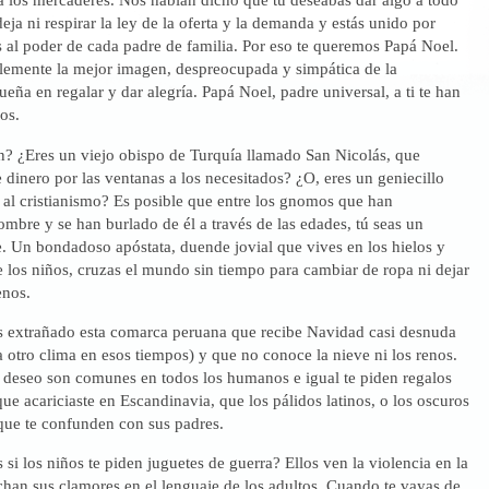
deja ni respirar la ley de la oferta y la demanda y estás unido por
 al poder de cada padre de familia. Por eso te queremos Papá Noel.
lemente la mejor imagen, despreocupada y simpática de la
ña en regalar y dar alegría. Papá Noel, padre universal, a ti te han
os.
en? ¿Eres un viejo obispo de Turquía llamado San Nicolás, que
 dinero por las ventanas a los necesitados? ¿O, eres un geniecillo
 al cristianismo? Es posible que entre los gnomos que han
mbre y se han burlado de él a través de las edades, tú seas un
e. Un bondadoso apóstata, duende jovial que vives en los hielos y
 los niños, cruzas el mundo sin tiempo para cambiar de ropa ni dejar
enos.
s extrañado esta comarca peruana que recibe Navidad casi desnuda
a otro clima en esos tiempos) y que no conoce la nieve ni los renos.
l deseo son comunes en todos los humanos e igual te piden regalos
que acariciaste en Escandinavia, que los pálidos latinos, o los oscuros
 que te confunden con sus padres.
 si los niños te piden juguetes de guerra? Ellos ven la violencia en la
chan sus clamores en el lenguaje de los adultos. Cuando te vayas de