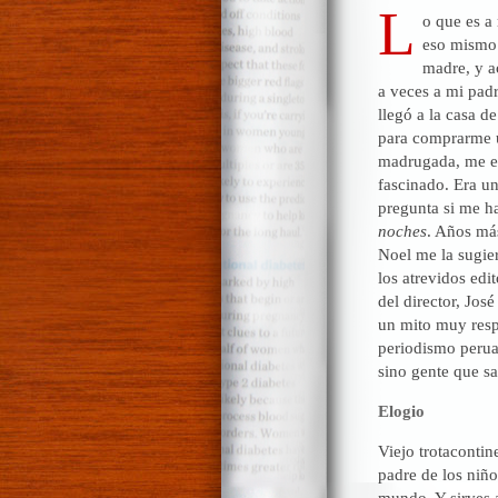
L
o que es a
eso mismo 
madre, y a
a veces a mi pad
llegó a la casa d
para comprarme u
madrugada, me ec
fascinado. Era un
pregunta si me ha
noches
. Años más
Noel me la sugie
los atrevidos edit
del director, Jos
un mito muy resp
periodismo perua
sino gente que sa
Elogio
Viejo trotacontin
padre de los niño
mundo. Y sirves 