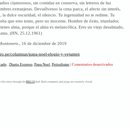
radios clamorosos, sin comidas en conserva, sin letreros de luz
umbres extranjeras. Devuélvenos la cena parca, el afecto sin interés,
a, la dulce oscuridad, el silencio. Tu ingenuidad no te redime. Tu
rueba que eres tonto, pero no inocente. Hombre de éxito, triunfador,
tienes alma, porque el alma es melancólica. Eres un viejo desalmado,
atas. (HN, 25.12.1961)
Montonero
., 16 de diciembre de 2019
ero.pe/columnas/papa-noel-elogio-y-vejamen
en
icado
,
Diario Expreso
,
Papa Noel
,
Periodismo
|
Comentarios desactivados
Papá
Noel.
Elogio
 this entry through the
RSS 2.0
feed. Both comments and pings are currently closed.
y
vejamen