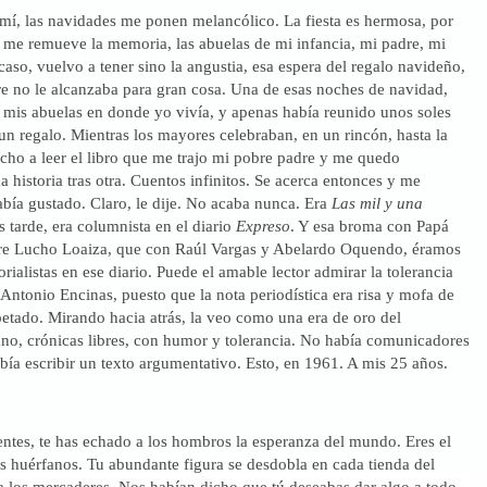
 mí, las navidades me ponen melancólico. La fiesta es hermosa, por
me remueve la memoria, las abuelas de mi infancia, mi padre, mi
caso, vuelvo a tener sino la angustia, esa espera del regalo navideño,
re no le alcanzaba para gran cosa. Una de esas noches de navidad,
e mis abuelas en donde yo vivía, y apenas había reunido unos soles
n regalo. Mientras los mayores celebraban, en un rincón, hasta la
ho a leer el libro que me trajo mi pobre padre y me quedo
a historia tras otra. Cuentos infinitos. Se acerca entonces y me
bía gustado. Claro, le dije. No acaba nunca. Era
Las mil y una
 tarde, era columnista en el diario
Expreso
. Y esa broma con Papá
re Lucho Loaiza, que con Raúl Vargas y Abelardo Oquendo, éramos
orialistas en ese diario. Puede el amable lector admirar la tolerancia
é Antonio Encinas, puesto que la nota periodística era risa y mofa de
etado. Mirando hacia atrás, la veo como una era de oro del
no, crónicas libres, con humor y tolerancia. No había comunicadores
bía escribir un texto argumentativo. Esto, en 1961. A mis 25 años.
entes, te has echado a los hombros la esperanza del mundo. Eres el
s huérfanos. Tu abundante figura se desdobla en cada tienda del
a los mercaderes. Nos habían dicho que tú deseabas dar algo a todo