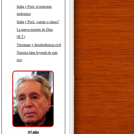
India y Perú: el principio
jerárquico
India y Perú: ¿castas o clases?
La nueva tournée de Dios
(R.T.)
Virreinato y desobediencia civil
Nuestra falaz leyenda de país
rico