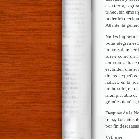
esta tierra, segu
trineo, sin embar
poder irá crecien
Atlante, la gener
No les importan a
botas alegran est
universal, te per
fuerte como un h
como tú se hace 
esconden una sonr
de los pequeños. 
hallarte en la no
un horario, en cu
irremplazable de 
grandes tiendas, 
Después de la No
felpa, los autos d
por fin descansas
Vejamen