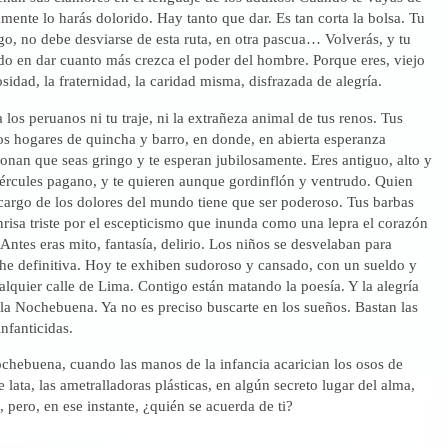
ramente lo harás dolorido. Hay tanto que dar. Es tan corta la bolsa. Tu
go, no debe desviarse de esta ruta, en otra pascua… Volverás, y tu
do en dar cuanto más crezca el poder del hombre. Porque eres, viejo
osidad, la fraternidad, la caridad misma, disfrazada de alegría.
 los peruanos ni tu traje, ni la extrañeza animal de tus renos. Tus
os hogares de quincha y barro, en donde, en abierta esperanza
donan que seas gringo y te esperan jubilosamente. Eres antiguo, alto y
ércules pagano, y te quieren aunque gordinflón y ventrudo. Quien
cargo de los dolores del mundo tiene que ser poderoso. Tus barbas
isa triste por el escepticismo que inunda como una lepra el corazón
Antes eras mito, fantasía, delirio. Los niños se desvelaban para
che definitiva. Hoy te exhiben sudoroso y cansado, con un sueldo y
alquier calle de Lima. Contigo están matando la poesía. Y la alegría
la Nochebuena. Ya no es preciso buscarte en los sueños. Bastan las
infanticidas.
chebuena, cuando las manos de la infancia acarician los osos de
e lata, las ametralladoras plásticas, en algún secreto lugar del alma,
, pero, en ese instante, ¿quién se acuerda de ti?