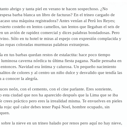
tanto abrigo y tanta piel en verano te hacen sospechoso. ¿No
espesa barba blanca un libro de facturas? En el trineo cargado de
 acaso una máquina registradora? Antes venían al Perú los Reyes;
esierto costeño en lentos camellos, tan lentos que llegaban el seis de
 en un avión de rapidez comercial y dices palabras bondadosas. Pero
ivino. Sólo en tu hotel te miras al espejo con expresión complacida y
 las ropas coloradas murmuras palabras extranjeras.
a en tus barbas quedan restos de estalactita: hace poco tiempo
a luminosa caverna nórdica tu última fiesta pagana. Nadie pensaba en
e entonces. Navidad era íntima y calurosa. Un pequeño nacimiento
alitos de colores y al centro un niño dulce y desvalido que tendía las
 a conocer la alegría.
luces neón, con el cemento, con el cine parlante. Eres sonriente,
 esta ciudad que nos ha aparecido después que la Lima que se iba
Te crees práctico pero eres la irrealidad misma. Te envuelves en pieles
la roja: qué calor debes tener Papá Noel, hombre ocupado, sin
squen.
sobre la nieve en un trineo halado por renos pero aquí no hay nieve,