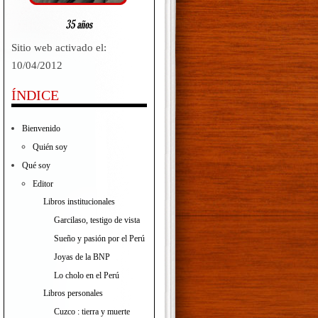
Sitio web activado el:
10/04/2012
ÍNDICE
Bienvenido
Quién soy
Qué soy
Editor
Libros institucionales
Garcilaso, testigo de vista
Sueño y pasión por el Perú
Joyas de la BNP
Lo cholo en el Perú
Libros personales
Cuzco : tierra y muerte