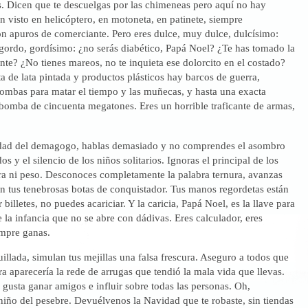
os. Dicen que te descuelgas por las chimeneas pero aquí no hay
 visto en helicóptero, en motoneta, en patinete, siempre
n apuros de comerciante. Pero eres dulce, muy dulce, dulcísimo:
gordo, gordísimo: ¿no serás diabético, Papá Noel? ¿Te has tomado la
te? ¿No tienes mareos, no te inquieta ese dolorcito en el costado?
ta de lata pintada y productos plásticos hay barcos de guerra,
bombas para matar el tiempo y las muñecas, y hasta una exacta
bomba de cincuenta megatones. Eres un horrible traficante de armas,
idad del demagogo, hablas demasiado y no comprendes el asombro
os y el silencio de los niños solitarios. Ignoras el principal de los
ra ni peso. Desconoces completamente la palabra ternura, avanzas
n tus tenebrosas botas de conquistador. Tus manos regordetas están
 billetes, no puedes acariciar. Y la caricia, Papá Noel, es la llave para
 la infancia que no se abre con dádivas. Eres calculador, eres
empre ganas.
illada, simulan tus mejillas una falsa frescura. Aseguro a todos que
ara aparecería la rede de arrugas que tendió la mala vida que llevas.
 gusta ganar amigos e influir sobre todas las personas. Oh,
niño del pesebre. Devuélvenos la Navidad que te robaste, sin tiendas