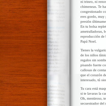
ni trineo, ni ren
chimeneas. Te han
congestionado co
eres gordo, muy 
presión últimamen
En tu bolsa reple
ametralladoras, 
reproducción de 
Papá Noel.
Tienes la vulgar
de los niños tímid
regalos sin somb
pisando fuerte co
callosas de contar
que el corazón de
interesado, tú si
Tu cara está maqu
si te lavaras la c
Oh, mentiroso, te
secuestrador del 