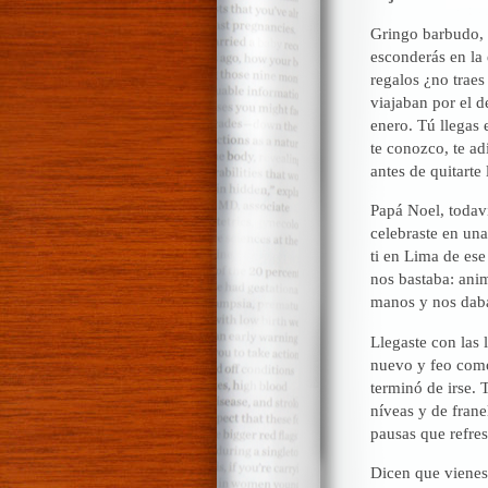
Gringo barbudo, 
esconderás en la 
regalos ¿no traes
viajaban por el d
enero. Tú llegas
te conozco, te ad
antes de quitarte
Papá Noel, todaví
celebraste en un
ti en Lima de es
nos bastaba: anim
manos y nos daba
Llegaste con las 
nuevo y feo como
terminó de irse. 
níveas y de frane
pausas que refre
Dicen que vienes 