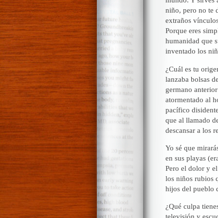
niño, pero no te 
extraños vínculos
Porque eres simp
humanidad que sue
inventado los niñ
¿Cuál es tu orig
lanzaba bolsas de
germano anterior
atormentado al ho
pacífico disident
que al llamado de
descansar a los r
Yo sé que mirará
en sus playas (er
Pero el dolor y e
los niños rubios 
hijos del pueblo
¿Qué culpa tienes
televisión y escu