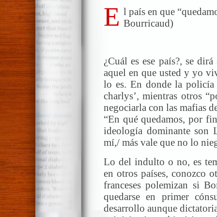
E
l país en que “quedam
Bourricaud)
¿Cuál es ese país?, se dirá
aquel en que usted y yo vi
lo es. En donde la policía
charlys’, mientras otros “
negociarla con las mafias de
“En qué quedamos, por fin,
ideología dominante son L
mí,/ más vale que no lo nie
Lo del indulto o no, es te
en otros países, conozco o
franceses polemizan si B
quedarse en primer cóns
desarrollo aunque dictatoria