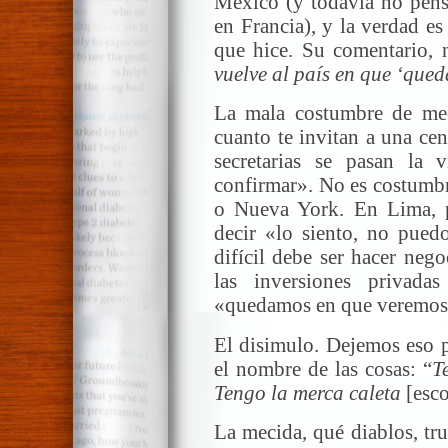
México (y todavía no pens
en Francia), y la verdad es
que hice. Su comentario, 
vuelve al país en que ‘que
La mala costumbre de me
cuanto te invitan a una cen
secretarias se pasan la 
confirmar». No es costumbr
o Nueva York. En Lima, p
decir «lo siento, no pued
difícil debe ser hacer neg
las inversiones privada
«quedamos en que veremos
El disimulo. Dejemos eso p
el nombre de las cosas: “
T
Tengo la merca caleta
[esco
La mecida, qué diablos, tru