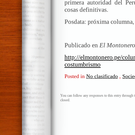
primera autoridad del Per
cosas definitivas.
Posdata: próxima columna, 
Publicado en
El Montonero
http://elmontonero.pe/colu
costumbrismo
Posted in
No clasificado
,
Socie
You can follow any responses to this entry through 
closed.