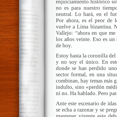
enjuiciamiento histórico s
no es para nuestro tiemp
neutral. Lo hará, en el fu
Por ahora, es el peor de l
vuelve a Lima bizantina. N
Vallejo: “ahora en que me 
los años veinte. Eso es un 
de hoy.
Estoy hasta la coronilla del
y no soy el único. En est
donde se han perdido unos
sector formal, en una situ
combinan, hay temas más gr
indulto, sino «perdón médi
ni no. Ha hablado. Pero para
Ante este escenario de ida
se echa a razonar y se pre
mantener vigente este deb