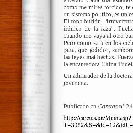
como me mires torcido, te 
un sistema político, es un
El tono burlón, “irreverent
irónico de la raza”. Puch
cuando me vaya al otro barr
Pero cómo será en los ciel
puta, qué jodido”, zambomb
las leyes mal hechas. Fuerza
la encantadora China Tudel
Un admirador de la doctora
jovencita.
Publicado en
Caretas
n° 24
http://caretas.pe/Main.asp?
T=3082&S=&id=12&idE=