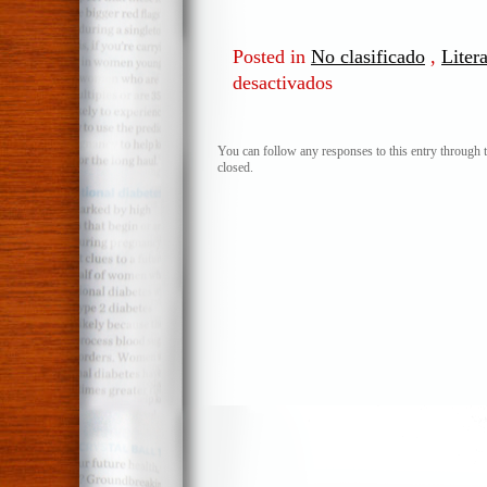
Posted in
No clasificado
,
Liter
desactivados
en
¡¿Pero
si
Rafo
You can follow any responses to this entry through 
closed.
León
es
una
gloria
de
la
literatura
nacional?!