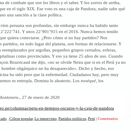
a de combate que son los libros y el saber. Y los zorros de arriba,
ue en el siglo XIX. Ese voto es una caja de Pandora, nadie sabe qué
caso una sanción a la clase política.
 crisis peruana son profundas, sin embargo nunca ha habido tanto
, 2’222’741. Y unos 22’901’915 en el 2016. Nunca hemos tenido
 que quiera conectarse. ¿Pero cómo si no hay partidos? Nos
 partidos, en todo lugar del planeta, son formas de relacionarse. Y
n reemplazados por argollas, pequeños grupos cerrados, esferas,
pitalinas como provinciales. Y eso ya tiene 25 años de uso. Cuando
nçois Bourricaud me dijo, «no se olvide Neira que si en el Perú ya no
el hombre oligárquico no ha desaparecido». Dicho y hecho, eso
cina ha sido peor que la enfermedad. Ciudadanos hay, pero muy
nemos es entropía. Domina lo aleatorio. Los
noséqué,
los
Montonero
., 27 de enero de 2020
ero.pe/columnas/peru-en-tiempos-oscuros-y-la-caja-de-pandora
icado
,
Cólera popular
,
Lo imprevisto
,
Partidos políticos
,
Perú
|
Comentarios