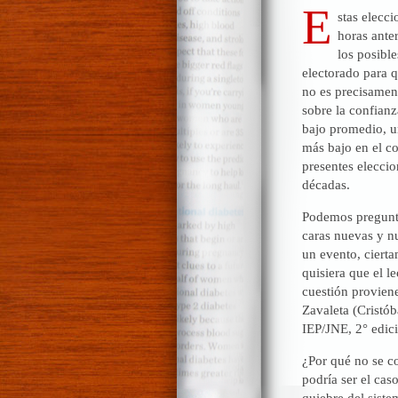
E
stas elecci
horas ante
los posible
electorado para q
no es precisament
sobre la confianz
bajo promedio, un
más bajo en el co
presentes eleccio
décadas.
Podemos preguntar
caras nuevas y n
un evento, cierta
quisiera que el l
cuestión provien
Zavaleta (Cristób
IEP/JNE, 2° edic
¿Por qué no se co
podría ser el ca
quiebre del siste