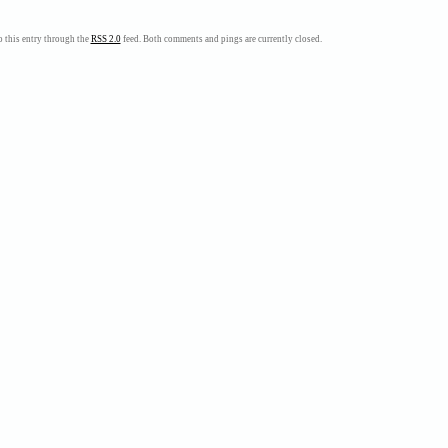
s
 this entry through the
RSS 2.0
feed. Both comments and pings are currently closed.
s
a