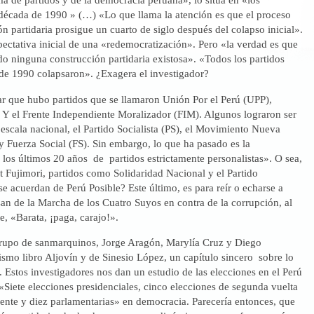
década de 1990 » (…) «Lo que llama la atención es que el proceso
 partidaria prosigue un cuarto de siglo después del colapso inicial».
ectativa inicial de una «redemocratización». Pero «la verdad es que
o ninguna construcción partidaria existosa». «Todos los partidos
de 1990 colapsaron». ¿Exagera el investigador?
r que hubo partidos que se llamaron Unión Por el Perú (UPP),
 Y el Frente Independiente Moralizador (FIM). Algunos lograron ser
escala nacional, el Partido Socialista (PS), el Movimiento Nueva
 Fuerza Social (FS). Sin embargo, lo que ha pasado es la
los últimos 20 años de partidos estrictamente personalistas». O sea,
t Fujimori, partidos como Solidaridad Nacional y el Partido
se acuerdan de Perú Posible? Este último, es para reír o echarse a
san de la Marcha de los Cuatro Suyos en contra de la corrupción, al
, «Barata, ¡paga, carajo!».
rupo de sanmarquinos, Jorge Aragón, Marylía Cruz y Diego
smo libro Aljovín y de Sinesio López, un capítulo sincero sobre lo
 Estos investigadores nos dan un estudio de las elecciones en el Perú
Siete elecciones presidenciales, cinco elecciones de segunda vuelta
dente y diez parlamentarias» en democracia. Parecería entonces, que