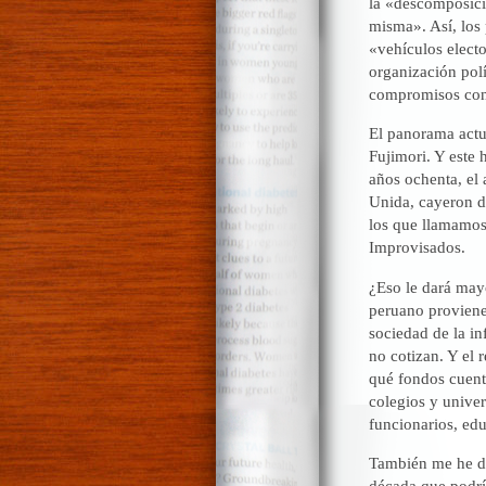
la «descomposici
misma». Así, los 
«vehículos electo
organización polí
compromisos con
El panorama actua
Fujimori. Y este 
años ochenta, el 
Unida, cayeron d
los que llamamos 
Improvisados.
¿Eso le dará mayo
peruano proviene 
sociedad de la i
no cotizan. Y el 
qué fondos cuenta
colegios y univer
funcionarios, ed
También me he de
década que podrí