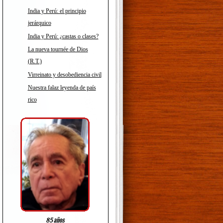
India y Perú: el principio
jerárquico
India y Perú: ¿castas o clases?
La nueva tournée de Dios
(R.T.)
Virreinato y desobediencia civil
Nuestra falaz leyenda de país
rico