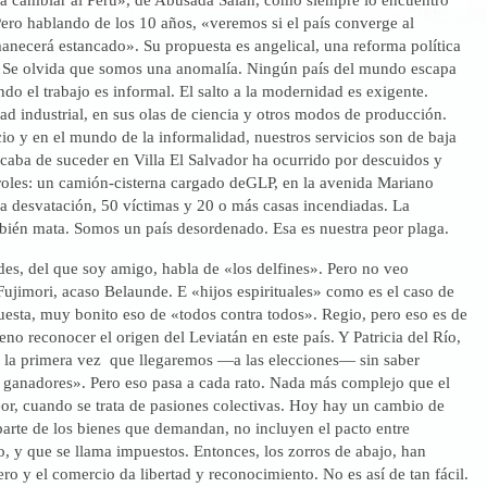
Pero hablando de los 10 años, «veremos si el país converge al
anecerá estancado». Su propuesta es angelical, una reforma política
 Se olvida que somos una anomalía. Ningún país del mundo escapa
ndo el trabajo es informal. El salto a la modernidad es exigente.
dad industrial, en sus olas de ciencia y otros modos de producción.
o y en el mundo de la informalidad, nuestros servicios son de baja
caba de suceder en Villa El Salvador ha ocurrido por descuidos y
roles: un camión-cisterna cargado deGLP, en la avenida Mariano
na desvatación, 50 víctimas y 20 o más casas incendiadas. La
bién mata. Somos un país desordenado. Esa es nuestra peor plaga.
es, del que soy amigo, habla de «los delfines». Pero no veo
Fujimori, acaso Belaunde. E «hijos espirituales» como es el caso de
esta, muy bonito eso de «todos contra todos». Regio, pero eso es de
no reconocer el origen del Leviatán en este país. Y Patricia del Río,
s la primera vez que llegaremos —a las elecciones— sin saber
s ganadores». Pero eso pasa a cada rato. Nada más complejo que el
or, cuando se trata de pasiones colectivas. Hoy hay un cambio de
arte de los bienes que demandan, no incluyen el pacto entre
, y que se llama impuestos. Entonces, los zorros de abajo, han
ero y el comercio da libertad y reconocimiento. No es así de tan fácil.