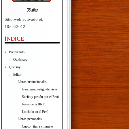
Sitio web activado el:
10/04/2012
ÍNDICE
Bienvenido
Quién soy
Qué soy
Editor
Libros institucionales
Garcilaso, testigo de vista
Sueño y pasión por el Perú
Joyas de la BNP
Lo cholo en el Perú
Libros personales
Cuzco : tierra y muerte