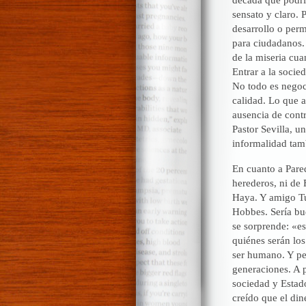
sensato y claro. 
desarrollo o perm
para ciudadanos.
de la miseria cua
Entrar a la socie
No todo es negoci
calidad. Lo que a
ausencia de cont
Pastor Sevilla, u
informalidad tam
En cuanto a Pared
herederos, ni de 
Haya. Y amigo Tu
Hobbes. Sería bue
se sorprende: «e
quiénes serán lo
ser humano. Y pe
generaciones. A p
sociedad y Estado
creído que el din