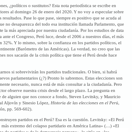
ones, ¿políticos o sustitutos? Esta nota periodística se escribe en
riores al domingo 26 de enero del 2020. Y no voy a especular sobre
s resultados. Pase lo que pase, siempre es positivo que se acuda al
ue no desaparezca del todo esa institución llamada Parlamento, que
e la más apreciada por nuestra ciudadanía. Por los estudios de data
a ante el Congreso, Perú luce, desde el 2006 a nuestros días, el más
 32%. Y lo mismo, sobre la confianza en los partidos políticos, el
ntinente (Barómetro de las Américas). La verdad, no creo que las
nes nos sacarán de la crisis política que tiene el Perú desde hace
nos si sobrevivirán los partidos tradicionales. O bien, si habrá
uevos parlamentarios (¿?) Pronto lo sabremos. Estas elecciones son
mente necesario, nunca está de más consultar a la ciudadanía. Pero
ector observe nuestra crisis desde el largo plazo. La pregunta en
e de alguien que nos conoce a fondo, Steven Levitsky, y Mauricio
al Aljovín y Sinesio López,
Historia de las elecciones en el Perú
,
ión, pp. 569-602).
nstruyen partidos en el Perú? Esa es la cuestión. Levitsky: «El Perú
so más extremo del colapso partidario en América Latina» (…) «El
ma de partidos y de la democracia peruana», lo sitúa en «los