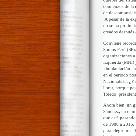
comienzos de la 
de descomposición
A pesar de la exp
no se ha producid
creados después 
Conviene recorda
Somos Perú (SP).
organizaciones a 
Izquierda (MNI) y
«implantación en 
en el periodo pos
Nacionalista. ¿Y 
llorar, porque pa
Toledo presidente
Ahora bien, un g
Sánchez, en el mi
que está pasando.
de 1980 a 2016. «
para elegir presi