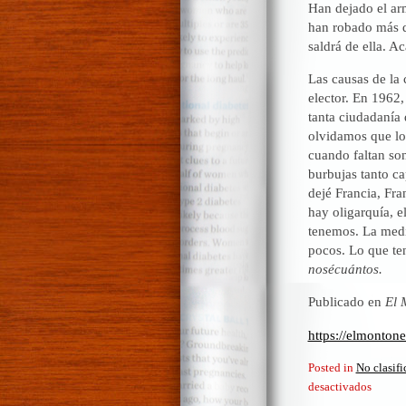
Han dejado el arm
han robado más q
saldrá de ella. A
Las causas de la
elector. En 1962
tanta ciudadanía
olvidamos que los
cuando faltan so
burbujas tanto ca
dejé Francia, Fra
hay oligarquía, 
tenemos. La medi
pocos. Lo que te
nosécuántos.
Publicado en
El 
https://elmonton
Posted in
No clasif
en
desactivados
Perú