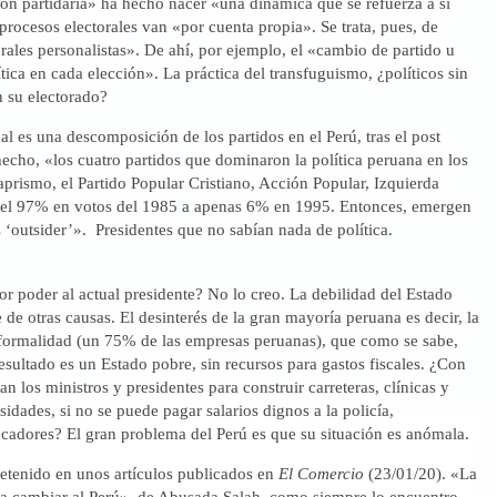
ón partidaria» ha hecho nacer «una dinámica que se refuerza a sí
procesos electorales van «por cuenta propia». Se trata, pues, de
rales personalistas». De ahí, por ejemplo, el «cambio de partido u
tica en cada elección». La práctica del transfuguismo, ¿políticos sin
 su electorado?
l es una descomposición de los partidos en el Perú, tras el post
hecho, «los cuatro partidos que dominaron la política peruana en los
aprismo, el Partido Popular Cristiano, Acción Popular, Izquierda
el 97% en votos del 1985 a apenas 6% en 1995. Entonces, emergen
‘outsider’». Presidentes que no sabían nada de política.
r poder al actual presidente? No lo creo. La debilidad del Estado
de otras causas. El desinterés de la gran mayoría peruana es decir, la
nformalidad (un 75% de las empresas peruanas), que como se sabe,
resultado es un Estado pobre, sin recursos para gastos fiscales. ¿Con
n los ministros y presidentes para construir carreteras, clínicas y
sidades, si no se puede pagar salarios dignos a la policía,
ucadores? El gran problema del Perú es que su situación es anómala.
tenido en unos artículos publicados en
El Comercio
(23/01/20). «La
a cambiar al Perú», de Abusada Salah, como siempre lo encuentro