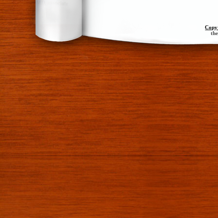
Copy
th