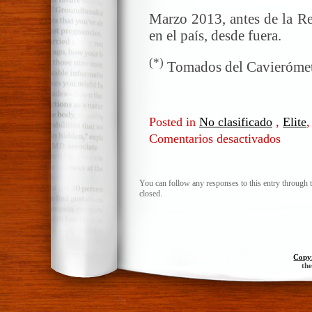
Marzo 2013, antes de la Re
en el país, desde fuera.
(*)
Tomados del Cavierómetr
Posted in
No clasificado
,
Elite
Comentarios desactivados
en
¿Qué
es
ser
You can follow any responses to this entry through 
closed.
de
izquierd
Convers
en
el
Copy
th
San
Antonio