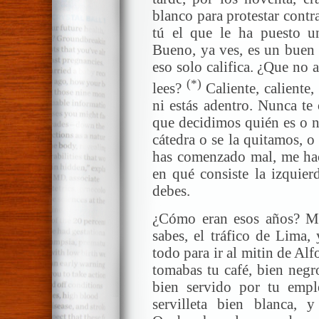
blanco para protestar cont
tú el que le ha puesto 
Bueno, ya ves, es un buen p
eso solo califica. ¿Que no 
(*)
lees?
Caliente, caliente,
ni estás adentro. Nunca te
que decidimos quién es o n
cátedra o se la quitamos, o
has comenzado mal, me hac
en qué consiste la izquie
debes.
¿Cómo eran esos años? Mi
sabes, el tráfico de Lima,
todo para ir al mitin de Alf
tomabas tu café, bien negr
bien servido por tu empl
servilleta bien blanca, 