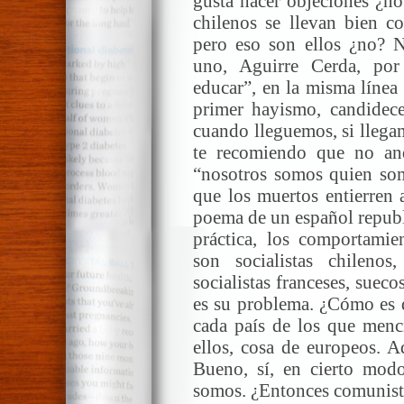
gusta hacer objeciones ¿no
chilenos se llevan bien c
pero eso son ellos ¿no? N
uno, Aguirre Cerda, por
educar”, en la misma línea
primer hayismo, candidece
cuando lleguemos, si llegam
te recomiendo que no and
“nosotros somos quien somo
que los muertos entierren 
poema de un español republ
práctica, los comportamien
son socialistas chilenos
socialistas franceses, sueco
es su problema. ¿Cómo es q
cada país de los que menc
ellos, cosa de europeos. A
Bueno, sí, en cierto mod
somos. ¿Entonces comunista