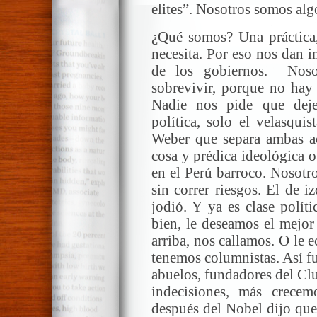
elites”. Nosotros somos algo
¿Qué somos? Una práctica,
necesita. Por eso nos dan 
de los gobiernos. Noso
sobrevivir, porque no hay 
Nadie nos pide que dej
política, solo el velasqu
Weber que separa ambas ac
cosa y prédica ideológica o
en el Perú barroco. Nosotr
sin correr riesgos. El de i
jodió. Y ya es clase polít
bien, le deseamos el mejor
arriba, nos callamos. O le 
tenemos columnistas. Así f
abuelos, fundadores del Cl
indecisiones, más crece
después del Nobel dijo que 