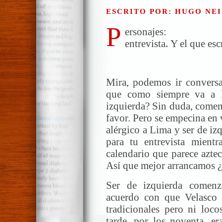
ESCRITO POR: HUGO NEI
P
ersonajes: Un
entrevista
.
Y el que esc
Mira, podemos ir conversa
que como siempre va a l
izquierda? Sin duda, comen
favor. Pero se empecina en
alérgico a Lima y ser de iz
para tu entrevista mient
calendario que parece aztec
Así que mejor arrancamos 
Ser de izquierda comenz
acuerdo con que Velasco l
tradicionales pero ni loc
tarde, por los noventa, e