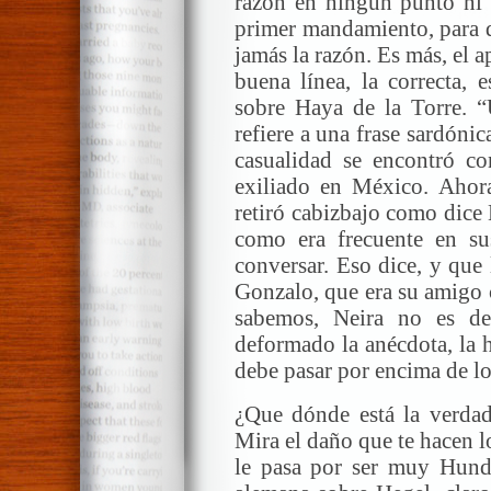
razón en ningún punto ni 
primer mandamiento, para d
jamás la razón. Es más, el a
buena línea, la correcta, 
sobre Haya de la Torre. “
refiere a una frase sardón
casualidad se encontró c
exiliado en México. Ahor
retiró cabizbajo como dice
como era frecuente en su
conversar. Eso dice, y que
Gonzalo, que era su amigo 
sabemos, Neira no es de
deformado la anécdota, la 
debe pasar por encima de lo
¿Que dónde está la verdad
Mira el daño que te hacen l
le pasa por ser muy Hunds