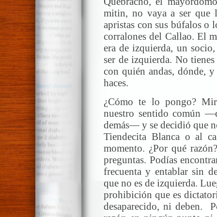
Quebracho, el mayordomo,
mitin, no vaya a ser que l
apristas con sus búfalos o l
corralones del Callao. El 
era de izquierda, un socio
ser de izquierda. No tienes
con quién andas, dónde, y 
haces.
¿Cómo te lo pongo? Mir
nuestro sentido común —q
demás— y se decidió que no
Tiendecita Blanca o al ca
momento. ¿Por qué razón? 
preguntas. Podías encontra
frecuenta y entablar sin d
que no es de izquierda. Lue
prohibición que es dictato
desaparecido, ni deben. Po