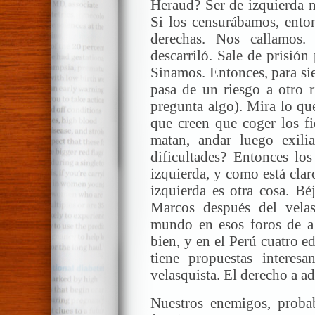
Heraud? Ser de izquierda no
Si los censurábamos, ento
derechas. Nos callamos
descarriló. Sale de prisión
Sinamos. Entonces, para si
pasa de un riesgo a otro r
pregunta algo). Mira lo qu
que creen que coger los fi
matan, andar luego exil
dificultades? Entonces lo
izquierda, y como está claro
izquierda es otra cosa. Bé
Marcos después del vela
mundo en esos foros de al
bien, y en el Perú cuatro ed
tiene propuestas interes
velasquista. El derecho a a
Nuestros enemigos, proba