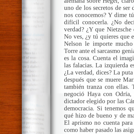
alemana sobre Hegel, clar
uno de los secretos de ser 
nos conocemos? Y dime tú,
difícil conocerla. ¿No de
verdad? ¿Y que Nietzsche d
No ves, ¿y tú quieres que e
Nelson le importe mucho
Torre ante el sarcasmo gen
es la cosa. Cuenta el imagi
las falacias. La izquierda
¿La verdad, dices? La puta
después que se muere Mari
también tranza con ellas.
negoció Haya con Odría, 
dictador elegido por las Cám
democracia. Si tenemos qu
qué hizo de bueno y de ma
El aprismo no cuenta para 
como haber pasado las asig