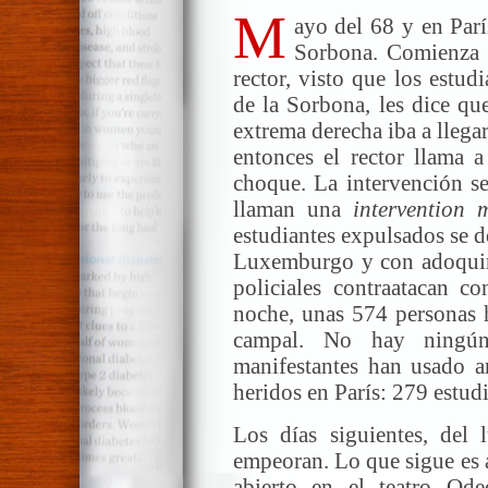
M
ayo del 68 y en Par
Sorbona. Comienza p
rector, visto que los estudi
de la Sorbona, les dice qu
extrema derecha iba a llegar
entonces el rector llama a
choque. La intervención se
llaman una
intervention 
estudiantes expulsados se 
Luxemburgo y con adoquine
policiales contraatacan co
noche, unas 574 personas h
campal. No hay ningún
manifestantes han usado 
heridos en París: 279 estudi
Los días siguientes, del
empeoran. Lo que sigue es a
abierto en el teatro Ode