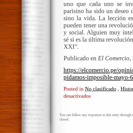
uno que cada uno se inv
parisino ha sido un deseo 
sino la vida. La lección e
pueden tener una revolució
y social. Alguien muy inte
sé si es la última revolució
XXI”.
Publicado en
El Comercio
,
https://elcomercio.pe/opini
pidamos-imposible-mayo-6
Posted in
No clasificado
,
Histo
desactivados
en
“Seamos
realistas,
pidamos
You can follow any responses to this entry through 
closed.
lo
imposible”