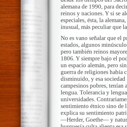
alemana de 1990, para decir
reinos y naciones. Y si se a
especiales, ésta, la alemana
inusual, más peculiar que la
No es vano señalar que el 
estados, algunos minúsculos 
pero también reinos mayore
1806. Y siempre bajo el po
un espacio alemán, pero sin
guerra de religiones había 
disminuido, y esa sociedad 
campesinos pobres, tenían 
lengua. Tolerancia y lengu
universidades. Contrariamen
sentimiento étnico sino de 
explica su sentimiento patri
—Herder, Goethe— y natura
burguesía culta alienta esa 