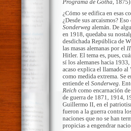
Programa de Gotha
, 1875)
¿Cómo se edifica en esas c
¿Desde sus arcaismos? Eso e
Sonderweg
alemán. De algu
en 1918, quedaba su nostal
desdichada República de We
las masas alemanas por el
I
Hitler. El tema es, pues, cu
sí los alemanes hacia 1933,
acaso explica el llamado al
como medida extrema. Se en
entiende el
Sonderweg
. Ent
Reich
como encarnación de u
de guerra de 1871, 1914, 19
Guillermo II, en el patriot
fueron a la guerra contra los
naciones que no se han ter
propicias a engendrar naci