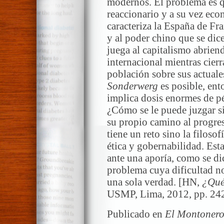
modernos. El problema es qu
reaccionario y a su vez ec
caracteriza la España de Fr
y al poder chino que se dic
juega al capitalismo abriend
internacional mientras cierr
población sobre sus actuale
Sonderwerg
es posible, en
implica dosis enormes de p
¿Cómo se le puede juzgar s
su propio camino al progres
tiene un reto sino la filosof
ética y gobernabilidad. Est
ante una aporía, como se dic
problema cuya dificultad no
una sola verdad. [HN,
¿Qué
USMP, Lima, 2012, pp. 24
Publicado en
El Montoner