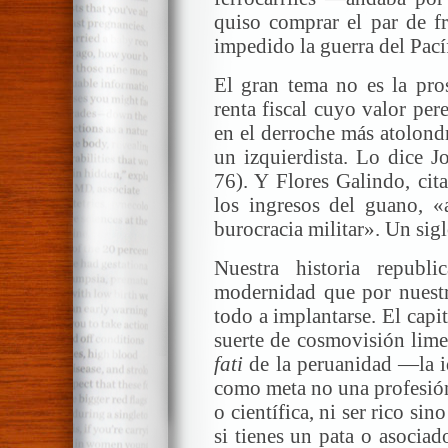
quiso comprar el par de fr
impedido la guerra del Pací
El gran tema no es la pro
renta fiscal cuyo valor pe
en el derroche más atolond
un izquierdista. Lo dice J
76). Y Flores Galindo, ci
los ingresos del guano, «a
burocracia militar». Un sigl
Nuestra historia republ
modernidad que por nuestr
todo a implantarse. El cap
suerte de cosmovisión lime
fati
de la peruanidad —la i
como meta no una profesión 
o científica, ni ser rico sin
si tienes un pata o asocia