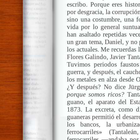
escribo. Porque eres histo
por desgracia, la corrupción
sino una costumbre, una fo
vida por lo general suntua
han asaltado repetidas vec
un gran tema, Daniel, y no 
los actuales. Me recuerdas 
Flores Galindo, Javier Tant
Tuvimos periodos faustos
guerra, y después, el cauch
los metales en alza desde O
¿Y después? No dice Jür
porque somos ricos?
Tanta
guano, el aparato del Es
1873. La excreta, como di
guaneras permitió el desarro
los bancos, la urbaniza
ferrocarriles» (Tantal
ferrocarriles —andaba p