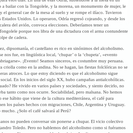
o a bailar con la Tongolele, y la morena, un monumento de mujer, le
y el general cae de la mesa al suelo y se rompe el ilíaco. Tuvieron
s Estados Unidos. Lo operaron, Odría regresó cojeando, y desde los
scalera del avión, convoca elecciones. Deberíamos tener un
ongolele porque nos libra de una dictadura con el arma contundente
golpe de cadera.
z, dipsomanía, el castellano es rico en sinónimos del alcoholismo.
se nos fue, en lingüística local, ‘chupar’ o la ‘chupeta’, «evento
mbriagarse». ¡Evento! Seamos sinceros, es costumbre muy peruana.
ra criolla como en la andina. No se hagan, las fiestas folclóricas no se
eras atroces. Lo que estoy diciendo es que el alcoholismo sigue
social. En los inicios del siglo XX, hubo campañas antialcohólicas.
ado? He vivido en varios países y sociedades, y siento decirlo, no
beba tanto como nos ocurre. Sociabilidad, pero malsana. No hemos
 ese hábito que viene de la cultura mediterránea, el café para
enen los países hechos con migraciones, Chile, Argentina y Uruguay.
 mucho. ¿Solo el café salvará al Perú?
anos no pueden conversar sin ponerse a chupar. El vicio colectivo
jandro Toledo. Pero no hablemos del alcoholismo como si fuéramos