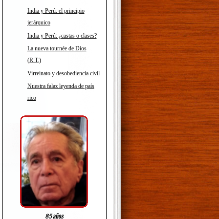
India y Perú: el principio
jerárquico
India y Perú: ¿castas o clases?
La nueva tournée de Dios
(R.T.)
Virreinato y desobediencia civil
Nuestra falaz leyenda de país
rico