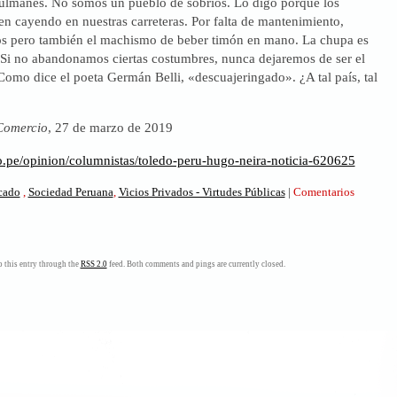
lmanes. No somos un pueblo de sobrios. Lo digo porque los
n cayendo en nuestras carreteras. Por falta de mantenimiento,
os pero también el machismo de beber timón en mano. La chupa es
 Si no abandonamos ciertas costumbres, nunca dejaremos de ser el
omo dice el poeta Germán Belli, «descuajeringado». ¿A tal país, tal
Comercio
, 27 de marzo de 2019
io.pe/opinion/columnistas/toledo-peru-hugo-neira-noticia-620625
icado
,
Sociedad Peruana
,
Vicios Privados - Virtudes Públicas
|
Comentarios
.
go
 this entry through the
RSS 2.0
feed. Both comments and pings are currently closed.