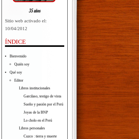
Sitio web activado el:
10/04/2012
ÍNDICE
Bienvenido
Quién soy
Qué soy
Editor
Libros institucionales
Garcilaso, testigo de vista
Sueño y pasión por el Perú
Joyas de la BNP
Lo cholo en el Perú
Libros personales
Cuzco : tierra y muerte