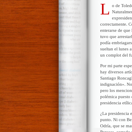
L
o de Toled
Naturalmen
expresiden
correctamente. C
enterarse de que 
tuvo que arrestar
podía embriagars
sueltan el lunes 
un complot del f
Por mi parte espe
hay diversos artí
Santiago Roncagli
indignación». No
pero los mencion
polémica puesto 
presidencia etíli
¿La presidencia e
punto. Ni con Be
Odría, que se ma
Paracas, cerrado 