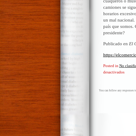
cuáqueros o musu
camiones se sigue
horarios excesiv
un mal nacional.
país que somos. C
presidente?
Publicado en
El 
https://elcomerc
Posted in
No clasif
en
desactivados
Toledo
¿Conti
Perú?
You can follow any responses to