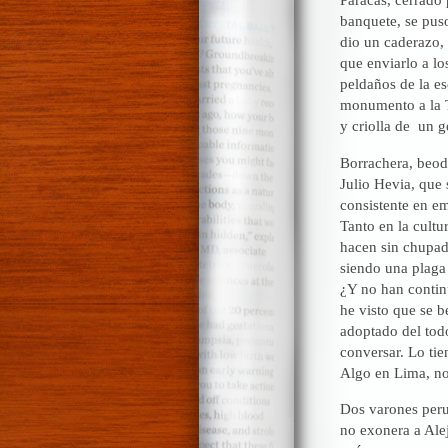
banquete, se pus
dio un caderazo, 
que enviarlo a lo
peldaños de la e
monumento a la T
y criolla de un 
Borrachera, beode
Julio Hevia, que 
consistente en e
Tanto en la cultu
hacen sin chupad
siendo una plaga 
¿Y no han continu
he visto que se 
adoptado del todo
conversar. Lo ti
Algo en Lima, no
Dos varones peru
no exonera a Ale