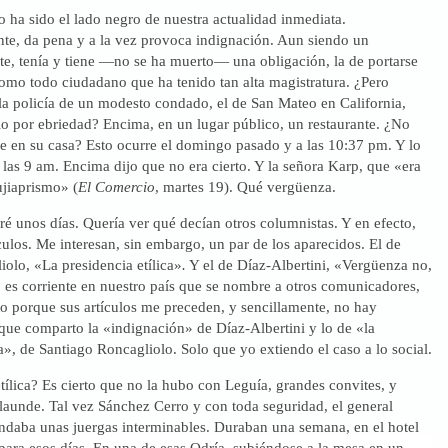
o ha sido el lado negro de nuestra actualidad inmediata.
te, da pena y a la vez provoca indignación. Aun siendo un
te, tenía y tiene —no se ha muerto— una obligación, la de portarse
omo todo ciudadano que ha tenido tan alta magistratura. ¿Pero
la policía de un modesto condado, el de San Mateo en California,
lo por ebriedad? Encima, en un lugar público, un restaurante. ¿No
e en su casa? Esto ocurre el domingo pasado y a las 10:37 pm. Y lo
a las 9 am. Encima dijo que no era cierto. Y la señora Karp, que «era
ujiaprismo» (
El Comercio
, martes 19). Qué vergüenza.
ré unos días. Quería ver qué decían otros columnistas. Y en efecto,
culos. Me interesan, sin embargo, un par de los aparecidos. El de
olo, «La presidencia etílica»
.
Y el de Díaz-Albertini, «Vergüenza no,
 es corriente en nuestro país que se nombre a otros comunicadores,
o porque sus artículos me preceden, y sencillamente, no hay
que comparto la «indignación» de Díaz-Albertini y lo de «la
ca», de Santiago Roncagliolo. Solo que yo extiendo el caso a lo social.
tílica? Es cierto que no la hubo con Leguía, grandes convites, y
launde. Tal vez Sánchez Cerro y con toda seguridad, el general
ndaba unas juergas interminables. Duraban una semana, en el hotel
para esos días. En una de esas Odría, subiéndose a la mesa en un